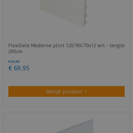
Flexibele Moderne plint 120/90/70x12 wit - lengte
200cm
€
83
,
90
€
69
,
95
Bekijk product