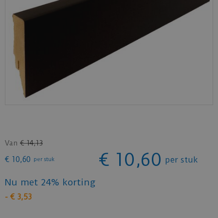
Van
€
14
,
13
€
10
,
60
€
10
,
60
per stuk
per stuk
Nu met 24% korting
-
€
3
,
53