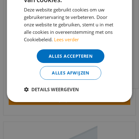
BEREIKBAARHEID
In verband met de vakantie periode zijn wij
Deze website gebruikt cookies om uw
gebruikerservaring te verbeteren. Door
t/m 14 augustus telefonisch helaas niet
onze website te gebruiken, stemt u in met
bereikbaar.
alle cookies in overeenstemming met ons
Bestelling worden uiteraard verwerkt
Cookiebeleid.
Lees verder
echter iets minder snel dan wat je van ons
gewend bent.
MDF Moderne plint 90x15 voorgelakt RAL9010 -
ALLES ACCEPTEREN
lengte 240cm
Voor vragen kan je ons bereiken via
email:
info@merkvloerenwinkel.nl
€
14
,
34
ALLES AFWIJZEN
€
9
,
80
DETAILS WEERGEVEN
Bekijk product