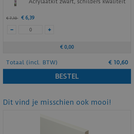
Acrylaatkit zwart, schilders kwaliteit
€
6
,
39
€
7
,
10
€
0
,
00
Totaal (incl. BTW)
€
10
,
60
Dit vind je misschien ook mooi!