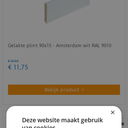
Gelakte plint 90x15 - Amsterdam wit RAL 9010
€
16
,
50
€
11
,
75
Bekijk product
×
Deze website maakt gebruik
van cookies.