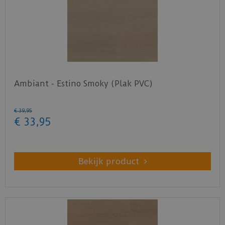
Ambiant - Estino Smoky (Plak PVC)
€
39
,
95
€
33
,
95
Bekijk product