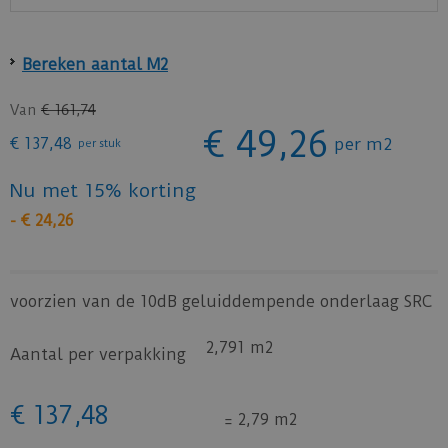
Bereken aantal M2
Van
€
161
,
74
€
49
,
26
€
137
,
48
per m2
per stuk
Nu met 15% korting
-
€
24
,
26
voorzien van de 10dB geluiddempende onderlaag SRC
2,791 m2
Aantal per verpakking
€
137
,
48
=
2,79 m2