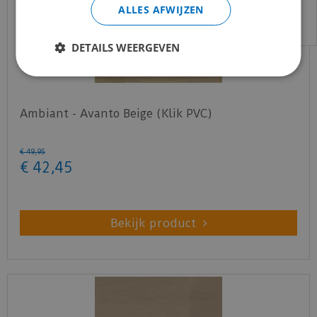
email:
info@merkvloerenwinkel.nl
ALLES AFWIJZEN
DETAILS WEERGEVEN
Ambiant - Avanto Beige (Klik PVC)
€
49
,
95
€
42
,
45
Bekijk product