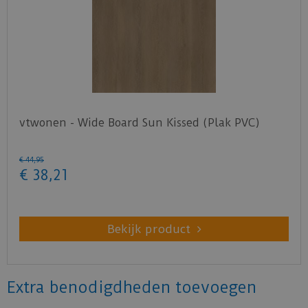
vtwonen - Wide Board Sun Kissed (Plak PVC)
€
44
,
95
€
38
,
21
Bekijk product
Extra benodigdheden toevoegen