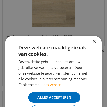
Ambiant - Avanto Beige (Plak PVC)
×
Deze website maakt gebruik
€
37
,
95
van cookies.
BEREIKBAARHEID
€
32
,
25
In verband met de vakantie periode zijn wij
Deze website gebruikt cookies om uw
gebruikerservaring te verbeteren. Door
t/m 14 augustus telefonisch helaas niet
onze website te gebruiken, stemt u in met
Bekijk product
bereikbaar.
alle cookies in overeenstemming met ons
Bestelling worden uiteraard verwerkt
Cookiebeleid.
Lees verder
echter iets minder snel dan wat je van ons
gewend bent.
ALLES ACCEPTEREN
Voor vragen kan je ons bereiken via