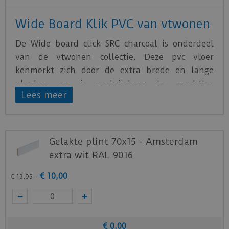
Wide Board Klik PVC van vtwonen
De Wide board click SRC charcoal is onderdeel
van de vtwonen collectie. Deze pvc vloer
kenmerkt zich door de extra brede en lange
planken en is verkrijgbaar in prachtige
Lees meer
houtdessins. Het levendige patroon van de vloer
is ook bijna niet van een echte houten vloer te
onderscheiden. Deze pvc vloer is daarnaast
voorzien van de 10dB geluiddempende
Gelakte plint 70x15 - Amsterdam
onderlaag SRC.
extra wit RAL 9016
Klik
hier
voor de leginstructies van de
PVC Wide
€
10
,
00
€
13
,
95
Board vtwonen
vloeren.
Download
hier
het officiële certificaat t.b.v. de
geluidsreductie.
€
0
,
00