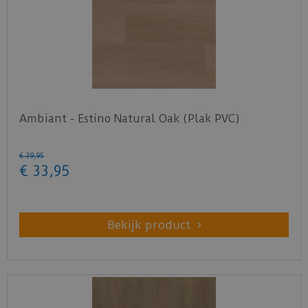
Ambiant - Estino Natural Oak (Plak PVC)
€
39
,
95
€
33
,
95
Bekijk product