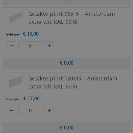
Staal aanvragen
Gelakte plint 90x15 - Amsterdam
Benieuwd hoe deze nieuwe vloer eruit ziet bij je
extra wit RAL 9016
nieuwe of huidige meubels? Vraag dan
nu
hier
een staal op van deze vloer bij vtwonen
€
13
,
00
€
18
,
25
(by Ambiant).
€
0
,
00
Gelakte plint 120x15 - Amsterdam
extra wit RAL 9016
€
17
,
00
€
23
,
95
€
0
,
00