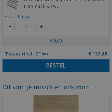
Laminaat & PVC
€
3
,
25
€
3
,
78
€
0
,
00
Totaal (incl. BTW)
€
137
,
48
Dit vind je misschien ook mooi!