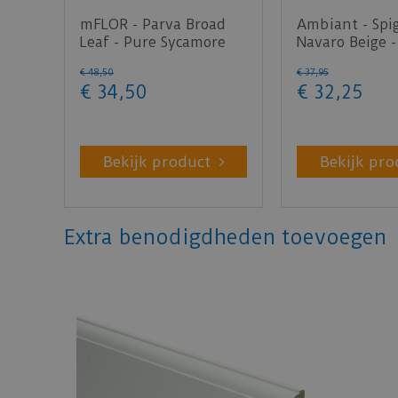
mFLOR - Parva Broad
Ambiant - Spi
Leaf - Pure Sycamore
Navaro Beige -
40822 (Plak PVC)
(Plak PVC)
€
48
,
50
€
37
,
95
€
34
,
50
€
32
,
25
Bekijk product
Bekijk pro
Extra benodigdheden toevoegen