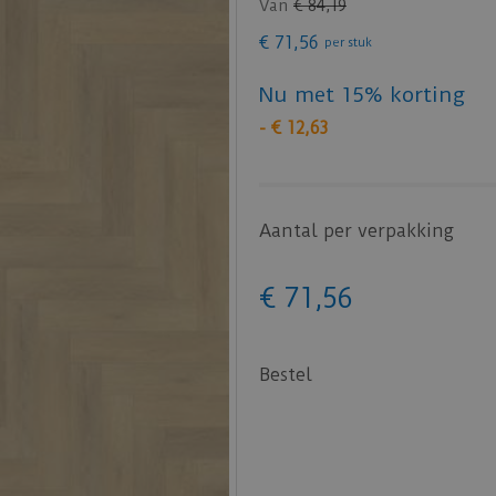
Van
€
84
,
19
€
71
,
56
per stuk
Nu met 15% korting
-
€
12
,
63
Aantal per verpakking
€
71
,
56
Bestel