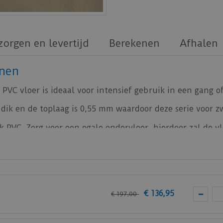
zorgen en levertijd
Berekenen
Afhalen
onen
PVC vloer is ideaal voor intensief gebruik in een gang 
ik en de toplaag is 0,55 mm waardoor deze serie voor zw
ak PVC. Zorg voor een egale ondervloer, hierdoor zal de vlo
an
vtwonen
is de
Co-pro PVC-lijm 13kg
.
erringbone vtwonen
vloeren.
€
136
,
95
€
197
,
00
 bij je nieuwe of huidige meubels? Vraag dan nu
hier
e