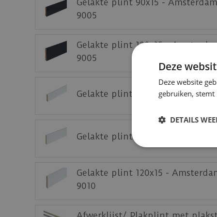
Gelakte plint 90x15 - Amsterda
9005
Gelakte plint 120x15 - Amsterd
9005
Deze websit
Deze website geb
gebruiken, stemt
Gelakte plint 70x15 - Amsterda
DETAILS WE
Gelakte plint 90x15 - Amsterda
Gelakte plint 120x15 - Amsterda
9010
Afwerklijst/ Plakplint met plaks