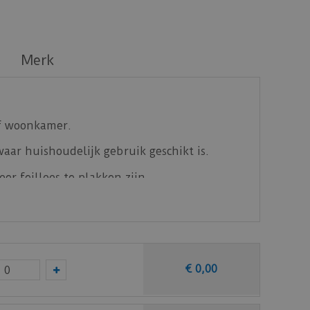
Merk
of woonkamer.
aar huishoudelijk gebruik geschikt is.
er feilloos te plakken zijn.
€
0
,
00
en staal op van deze vloer bij vtwonen (by