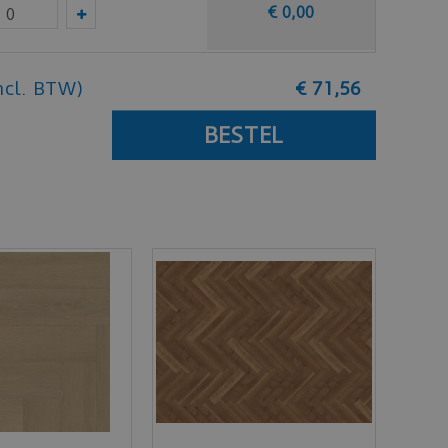
€
0
,
00
ncl. BTW)
€
71
,
56