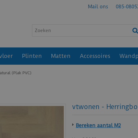
Mail ons
085-0805
vloer
Plinten
Matten
Accessoires
Wandp
atural (Plak PVC)
vtwonen - Herringbo
Bereken aantal M2