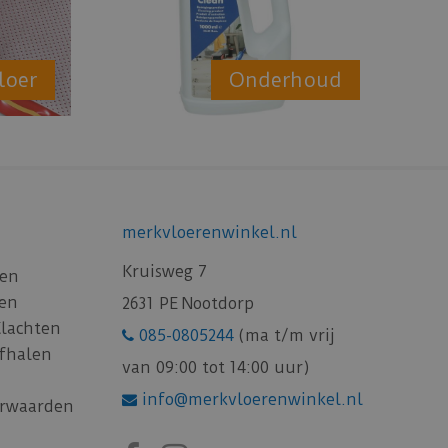
loer
Onderhoud
merkvloerenwinkel.nl
Kruisweg 7
gen
gen
2631 PE Nootdorp
Klachten
085-0805244
(ma t/m vrij
afhalen
van 09:00 tot 14:00 uur)
info@merkvloerenwinkel.nl
rwaarden