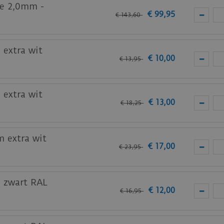
te 2,0mm -
€
99
,
95
€
143
,
60
 extra wit
€
10
,
00
€
13
,
95
 extra wit
€
13
,
00
€
18
,
25
m extra wit
€
17
,
00
€
23
,
95
m zwart RAL
€
12
,
00
€
16
,
95