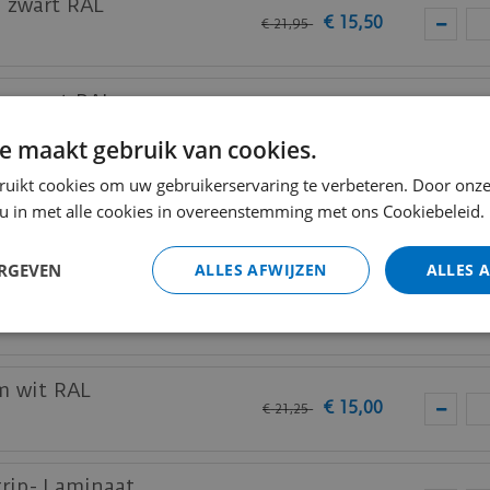
m zwart RAL
€
15
,
50
€
21
,
95
am zwart RAL
€
19
,
50
€
27
,
50
e maakt gebruik van cookies.
ruikt cookies om uw gebruikerservaring te verbeteren. Door onze
 u in met alle cookies in overeenstemming met ons Cookiebeleid.
m wit RAL 9010
€
9
,
50
€
13
,
25
ERGEVEN
ALLES AFWIJZEN
ALLES 
m wit RAL 9010
€
11
,
75
€
16
,
50
m wit RAL
€
15
,
00
€
21
,
25
trip- Laminaat