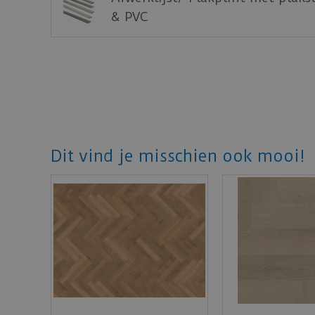
& PVC
Dit vind je misschien ook mooi!