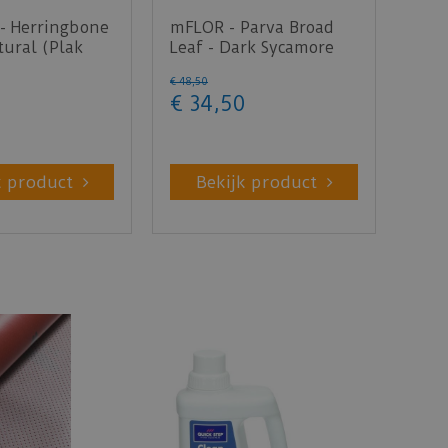
- Herringbone
mFLOR - Parva Broad
ural (Plak
Leaf - Dark Sycamore
40813 (Plak PVC)
€
48
,
50
€
34
,
50
k product
Bekijk product