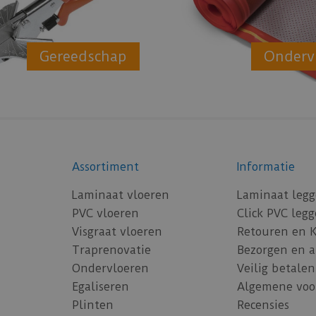
Gereedschap
Onderv
Assortiment
Informatie
Laminaat vloeren
Laminaat leg
PVC vloeren
Click PVC leg
Visgraat vloeren
Retouren en 
Traprenovatie
Bezorgen en 
Ondervloeren
Veilig betalen
Egaliseren
Algemene voo
Plinten
Recensies