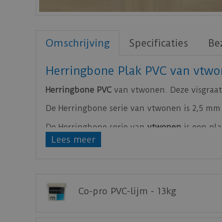
Omschrijving
Specificaties
Be
Herringbone Plak PVC van vtw
Herringbone PVC
van vtwonen. Deze visgraat 
De Herringbone serie van vtwonen is 2,5 mm d
De Herringbone serie van
vtwonen
is een pl
Lees meer
Bijbehorende lijm voor de PVC plak series v
Klik
hier
voor de leginstructies van de
PVC H
Staal aanvragen
Co-pro PVC-lijm - 13kg
Benieuwd hoe deze nieuwe vloer eruit ziet
Ambiant).