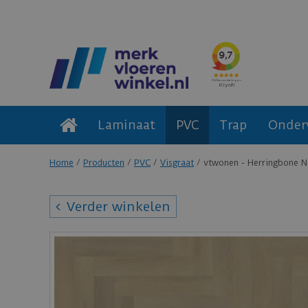
Laminaat
PVC
Trap
Onder
Home
Producten
PVC
Visgraat
vtwonen - Herringbone N
Verder winkelen