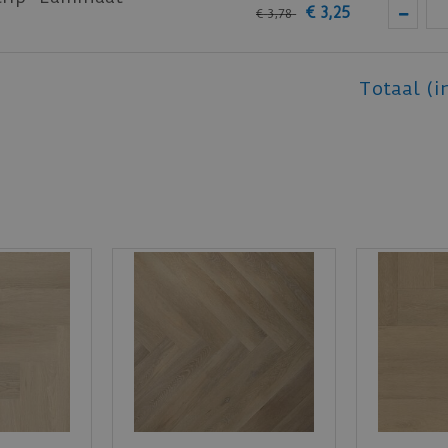
€
3
,
25
€
3
,
78
Totaal (i