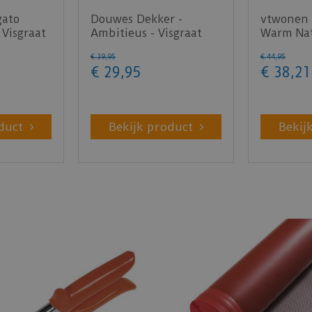
gato
Douwes Dekker -
vtwonen 
 Visgraat
Ambitieus - Visgraat
Warm Nat
honing 04756 (Plak
PVC)
€
39
,
95
€
44
,
95
PVC)
€
29
,
95
€
38
,
21
duct
Bekijk product
Bekij