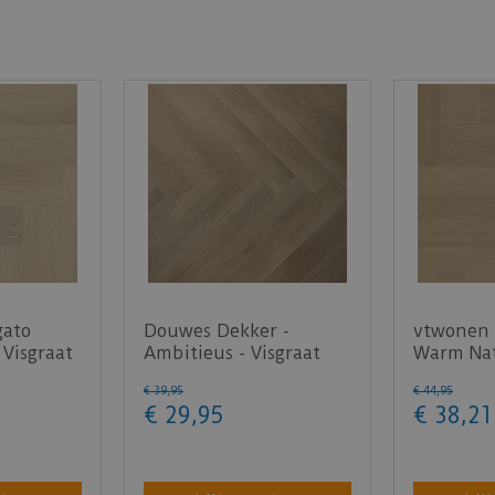
gato
Douwes Dekker -
vtwonen 
 Visgraat
Ambitieus - Visgraat
Warm Nat
honing 04756 (Plak
PVC)
€
39
,
95
€
44
,
95
PVC)
€
29
,
95
€
38
,
21