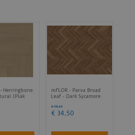
- Herringbone
mFLOR - Parva Broad
ural (Plak
Leaf - Dark Sycamore
40813 (Plak PVC)
€
48
,
50
€
34
,
50