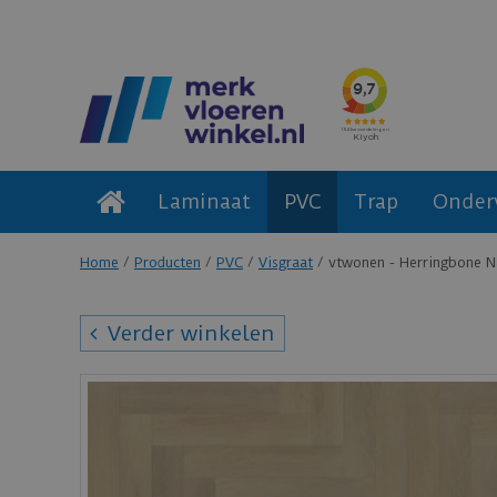
Laminaat
PVC
Trap
Onder
Home
Producten
PVC
Visgraat
vtwonen - Herringbone Na
Verder winkelen