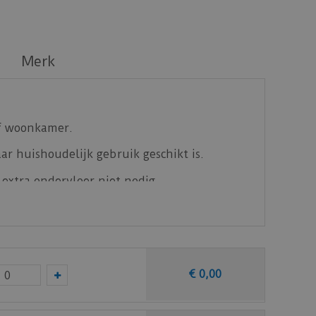
Merk
of woonkamer.
r huishoudelijk gebruik geschikt is.
n extra ondervloer niet nodig.
€
0
,
00
en staal op van deze vloer bij vtwonen (by