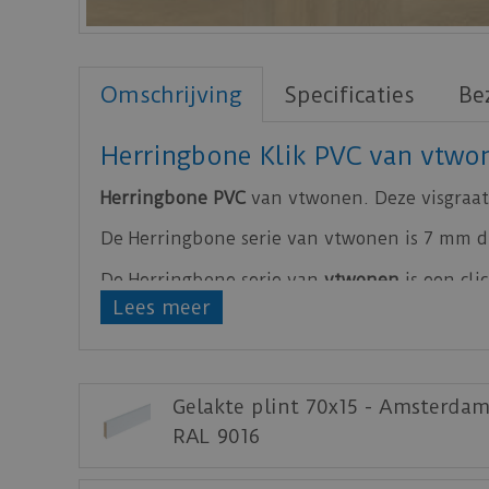
Omschrijving
Specificaties
Be
Herringbone Klik PVC van vtwo
Herringbone PVC
van vtwonen. Deze visgraat 
De Herringbone serie van vtwonen is 7 mm di
De Herringbone serie van
vtwonen
is een cl
Lees meer
Klik
hier
voor de leginstructies van de
PVC H
Kijk
hier
voor de instructie video voor click P
Staal aanvragen
Gelakte plint 70x15 - Amsterdam
RAL 9016
Benieuwd hoe deze nieuwe vloer eruit ziet
Ambiant).