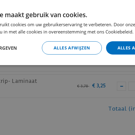
m wit RAL 9010
€
9
,
50
€
13
,
25
e maakt gebruik van cookies.
ruikt cookies om uw gebruikerservaring te verbeteren. Door onze
 u in met alle cookies in overeenstemming met ons Cookiebeleid.
m wit RAL 9010
€
11
,
75
€
16
,
50
ERGEVEN
ALLES AFWIJZEN
ALLES 
m wit RAL
€
15
,
00
€
21
,
25
trip- Laminaat
€
3
,
25
€
3
,
78
Totaal (i