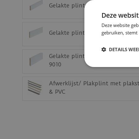
Gelakte plint 70x15 - Amsterda
Deze websit
Deze website geb
gebruiken, stemt
Gelakte plint 90x15 - Amsterda
DETAILS WE
Gelakte plint 120x15 - Amsterda
9010
Afwerklijst/ Plakplint met plaks
& PVC