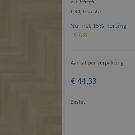
Van
€
52
,
15
€
44
,
33
per stuk
Nu met 15% korting
-
€
7
,
82
Aantal per verpakking
€
44
,
33
Bestel