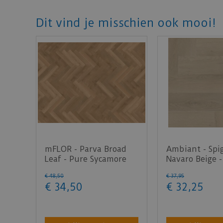
Dit vind je misschien ook mooi!
mFLOR - Parva Broad
Ambiant - Spi
Leaf - Pure Sycamore
Navaro Beige -
40822 (Plak PVC)
(Plak PVC)
€
48
,
50
€
37
,
95
€
34
,
50
€
32
,
25