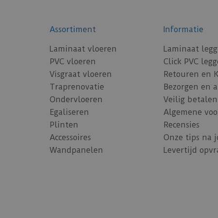
Assortiment
Informatie
Laminaat vloeren
Laminaat leg
PVC vloeren
Click PVC leg
Visgraat vloeren
Retouren en 
Traprenovatie
Bezorgen en 
Ondervloeren
Veilig betalen
Egaliseren
Algemene voo
Plinten
Recensies
Accessoires
Onze tips na 
Wandpanelen
Levertijd opv