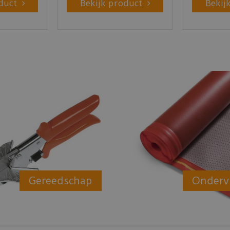
duct
Bekijk product
Bekij
Gereedschap
Onderv