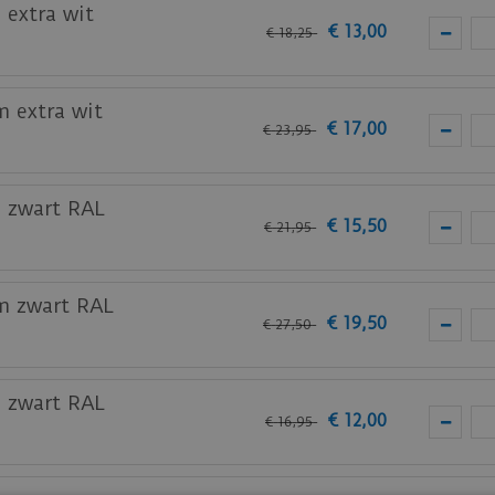
 extra wit
€
13
,
00
€
18
,
25
m extra wit
€
17
,
00
€
23
,
95
m zwart RAL
€
15
,
50
€
21
,
95
am zwart RAL
€
19
,
50
€
27
,
50
m zwart RAL
€
12
,
00
€
16
,
95