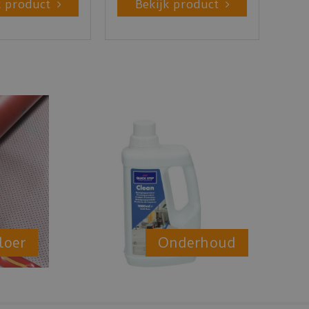
k product
Bekijk product
loer
Onderhoud