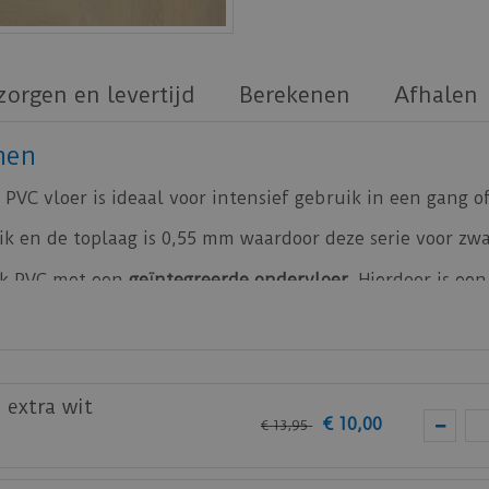
zorgen en levertijd
Berekenen
Afhalen
nen
PVC vloer is ideaal voor intensief gebruik in een gang 
k en de toplaag is 0,55 mm waardoor deze serie voor zwaa
ick PVC met een
geïntegreerde ondervloer
. Hierdoor is ee
erringbone vtwonen
vloeren.
VC vloeren.
 extra wit
€
10
,
00
€
13
,
95
 bij je nieuwe of huidige meubels? Vraag dan nu
hier
e