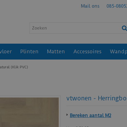
Mail ons
085-0805
vloer
Plinten
Matten
Accessoires
Wandp
tural (Klik PVC)
vtwonen - Herringbo
Bereken aantal M2