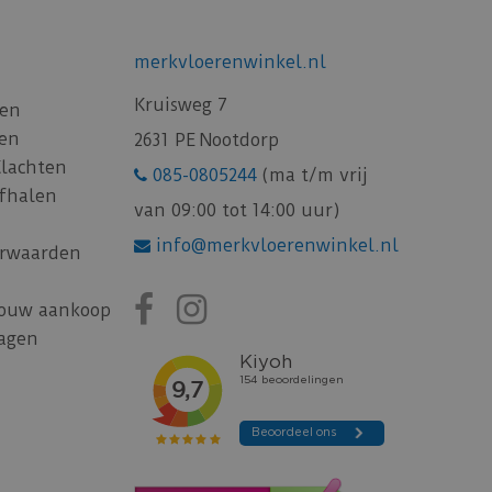
merkvloerenwinkel.nl
Kruisweg 7
gen
gen
2631 PE Nootdorp
Klachten
085-0805244
(ma t/m vrij
afhalen
van 09:00 tot 14:00 uur)
info@merkvloerenwinkel.nl
rwaarden
jouw aankoop
ragen