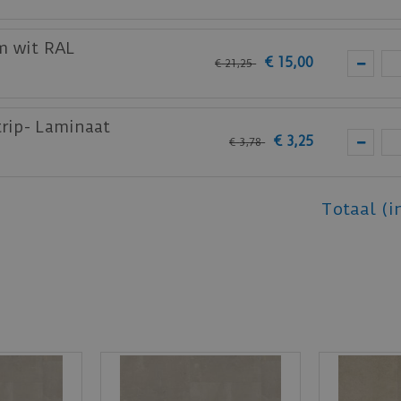
m wit RAL
€
15
,
00
€
21
,
25
trip- Laminaat
€
3
,
25
€
3
,
78
Totaal (i