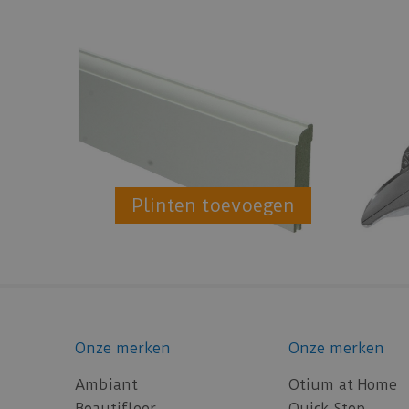
Plinten toevoegen
Onze merken
Onze merken
Ambiant
Otium at Home
Beautifloor
Quick-Step