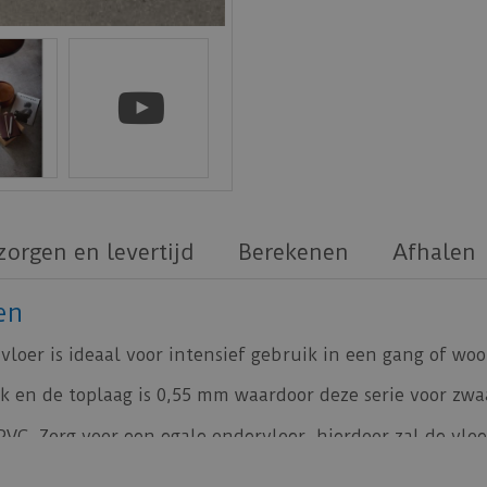
zorgen en levertijd
Berekenen
Afhalen
en
loer is ideaal voor intensief gebruik in een gang of wo
 en de toplaag is 0,55 mm waardoor deze serie voor zwaa
PVC. Zorg voor een egale ondervloer, hierdoor zal de vloer
an
vtwonen
is de
Co-pro PVC-lijm 13kg
.