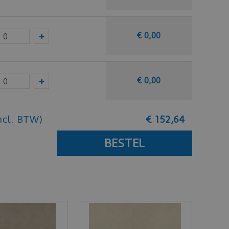
€
0
,
00
€
0
,
00
ncl. BTW)
€
152
,
64