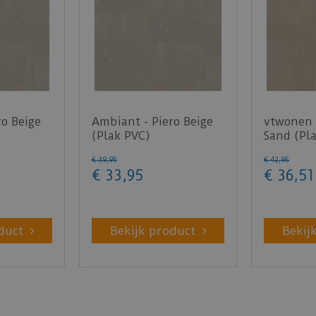
ro Beige
Ambiant - Piero Beige
vtwonen -
(Plak PVC)
Sand (Pl
€
39
,
95
€
42
,
95
€
33
,
95
€
36
,
51
duct
Bekijk product
Bekij