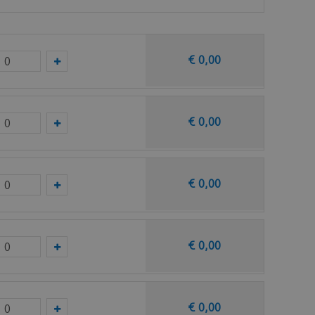
€
0
,
00
en staal op van deze vloer bij vtwonen (by
€
0
,
00
€
0
,
00
€
0
,
00
€
0
,
00