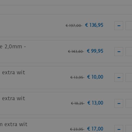
omposite vtwonen
vloeren.
€
136
,
95
€
197
,
00
 bij je nieuwe of huidige meubels? Vraag dan nu
hier
e
te 2,0mm -
€
99
,
95
€
143
,
60
 extra wit
€
10
,
00
€
13
,
95
 extra wit
€
13
,
00
€
18
,
25
m extra wit
€
17
,
00
€
23
,
95