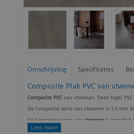
Omschrijving
Specificaties
Be
Composite Plak PVC van vtwon
Composite PVC
van vtwonen. Deze tegel PVC v
De Composite serie van vtwonen is 2,5 mm dik
De Composite serie van
vtwonen
is een plak 
Lees meer
Bijbehorende lijm voor de PVC plak series v