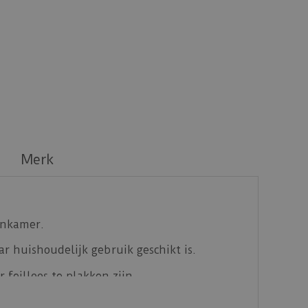
Merk
onkamer.
r huishoudelijk gebruik geschikt is.
 feilloos te plakken zijn.