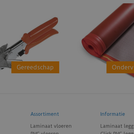
Gereedschap
Onderv
Assortiment
Informatie
Laminaat vloeren
Laminaat leg
PVC vloeren
Click PVC leg