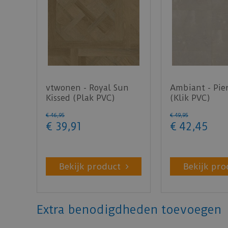
vtwonen - Royal Sun
Ambiant - Pie
Kissed (Plak PVC)
(Klik PVC)
€
46
,
95
€
49
,
95
€
39
,
91
€
42
,
45
Bekijk product
Bekijk pro
Extra benodigdheden toevoegen