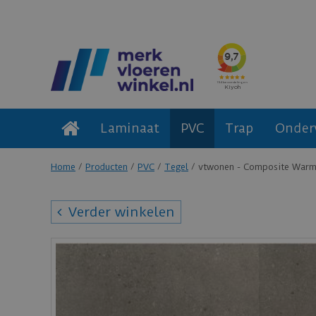
Laminaat
PVC
Trap
Onder
Home
Producten
PVC
Tegel
vtwonen - Composite Warm
Verder winkelen