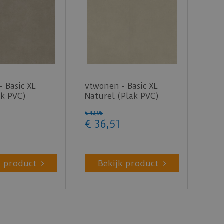
 Basic XL
vtwonen - Basic XL
ak PVC)
Naturel (Plak PVC)
€
42
,
95
€
36
,
51
k product
Bekijk product