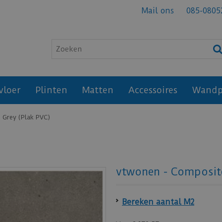
Mail ons
085-0805
vloer
Plinten
Matten
Accessoires
Wandp
 Grey (Plak PVC)
vtwonen - Composit
Bereken aantal M2