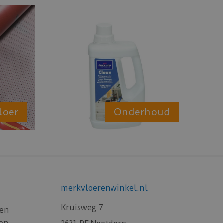
loer
Onderhoud
merkvloerenwinkel.nl
Kruisweg 7
gen
gen