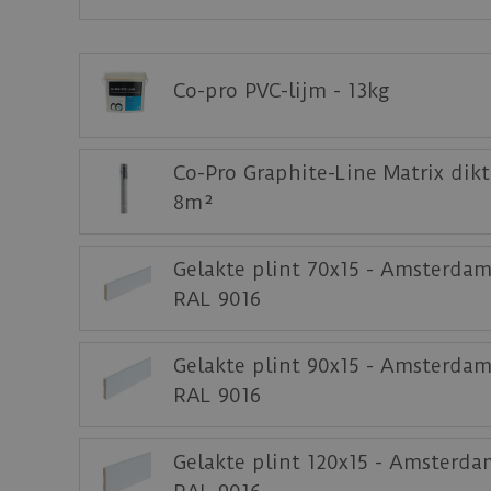
Klik
hier
voor de leginstructies van de
PVC C
Staal aanvragen
Co-pro PVC-lijm - 13kg
Benieuwd hoe deze nieuwe vloer eruit ziet
Ambiant).
Co-Pro Graphite-Line Matrix dik
8m²
Gelakte plint 70x15 - Amsterdam
RAL 9016
Gelakte plint 90x15 - Amsterdam
RAL 9016
Gelakte plint 120x15 - Amsterda