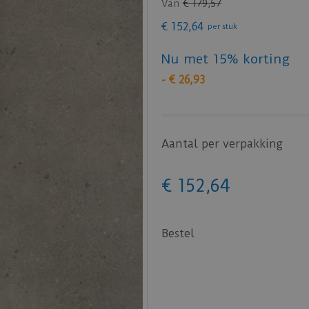
Van
€
179
,
57
€
152
,
64
per stuk
Nu met 15% korting
-
€
26
,
93
Aantal per verpakking
€
152
,
64
Bestel