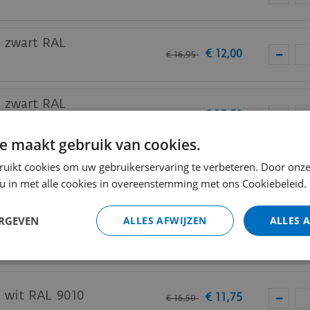
m zwart RAL
€
12
,
00
€
16
,
95
m zwart RAL
€
15
,
50
€
21
,
95
e maakt gebruik van cookies.
am zwart RAL
ruikt cookies om uw gebruikerservaring te verbeteren. Door onze
€
19
,
50
€
27
,
50
 u in met alle cookies in overeenstemming met ons Cookiebeleid.
ERGEVEN
ALLES AFWIJZEN
ALLES 
m wit RAL 9010
€
9
,
50
€
13
,
25
m wit RAL 9010
€
11
,
75
€
16
,
50