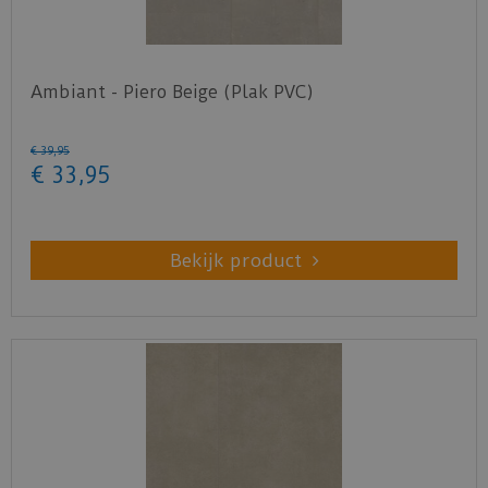
Ambiant - Piero Beige (Plak PVC)
€
39
,
95
€
33
,
95
Bekijk product