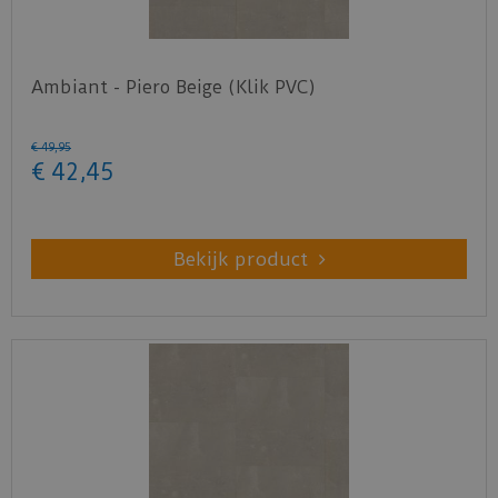
Ambiant - Piero Beige (Klik PVC)
€
49
,
95
€
42
,
45
Bekijk product