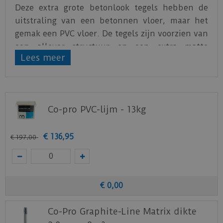
Deze extra grote betonlook tegels hebben de
uitstraling van een betonnen vloer, maar het
gemak een PVC vloer. De tegels zijn voorzien van
een allover structuur en een extra matte
Lees meer
toplaag van 0.55 mm. Door de sterke toplaag ook
geschikt voor intensief woongebruik.
Klik
hier
voor de leginstructies van de
PVC Basic
XL vtwonen
vloeren.
Co-pro PVC-lijm - 13kg
Staal aanvragen
€
136
,
95
€
197
,
00
Benieuwd hoe deze nieuwe vloer eruit ziet bij je
nieuwe of huidige meubels? Vraag dan
nu
hier
een staal op van deze vloer bij vtwonen
(by Ambiant).
€
0
,
00
Co-Pro Graphite-Line Matrix dikte