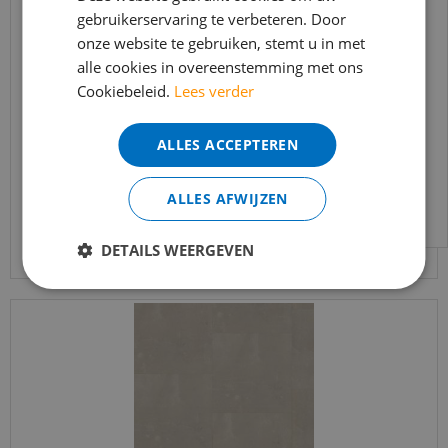
t/m 14 augustus telefonisch helaas niet
gebruikerservaring te verbeteren. Door
onze website te gebruiken, stemt u in met
bereikbaar.
alle cookies in overeenstemming met ons
Bestelling worden uiteraard verwerkt
vtwonen - Royal Sun Kissed (Plak PVC)
Cookiebeleid.
Lees verder
echter iets minder snel dan wat je van ons
gewend bent.
€
46
,
95
ALLES ACCEPTEREN
€
39
,
91
Voor vragen kan je ons bereiken via
email:
info@merkvloerenwinkel.nl
ALLES AFWIJZEN
Bekijk product
DETAILS WEERGEVEN