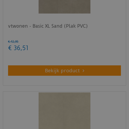
vtwonen - Basic XL Sand (Plak PVC)
€
42
,
95
€
36
,
51
Bekijk product