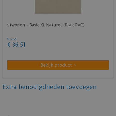
vtwonen - Basic XL Naturel (Plak PVC)
€
42
,
95
€
36
,
51
Bekijk product
Extra benodigdheden toevoegen