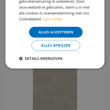
gebruikerservaring te verbeteren. Door
t/m 14 augustus telefonisch helaas niet
onze website te gebruiken, stemt u in met
bereikbaar.
vtwonen - Royal Sun Kissed (Plak PVC)
alle cookies in overeenstemming met ons
Bestelling worden uiteraard verwerkt
Cookiebeleid.
Lees verder
echter iets minder snel dan wat je van ons
€
46
,
95
gewend bent.
€
39
,
91
ALLES ACCEPTEREN
Voor vragen kan je ons bereiken via
email:
info@merkvloerenwinkel.nl
ALLES AFWIJZEN
Bekijk product
DETAILS WEERGEVEN