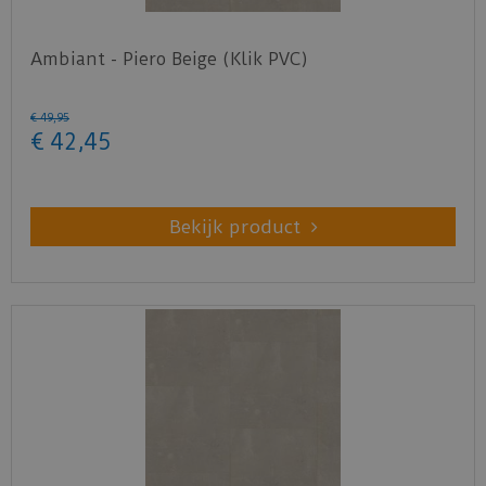
Ambiant - Piero Beige (Klik PVC)
€
49
,
95
€
42
,
45
Bekijk product