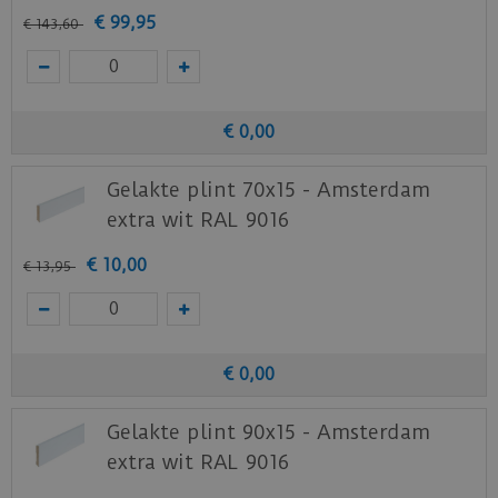
nieuwe of huidige meubels? Vraag dan
€
99
,
95
€
143
,
60
nu
hier
een staal op van deze vloer bij vtwonen
(by Ambiant).
€
0
,
00
Gelakte plint 70x15 - Amsterdam
extra wit RAL 9016
€
10
,
00
€
13
,
95
€
0
,
00
Gelakte plint 90x15 - Amsterdam
extra wit RAL 9016