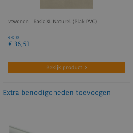
vtwonen - Basic XL Naturel (Plak PVC)
€
42
,
95
€
36
,
51
Bekijk product
Extra benodigdheden toevoegen