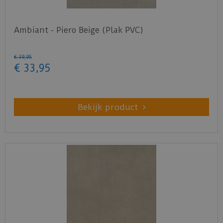
Ambiant - Piero Beige (Plak PVC)
€
39
,
95
€
33
,
95
Bekijk product