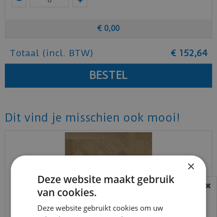
€
0
,
00
Totaal (incl. BTW)
€
152
,
64
Dit vind je misschien ook mooi!
×
Deze website maakt gebruik
van cookies.
BEREIKBAARHEID
In verband met de vakantie periode zijn wij
Deze website gebruikt cookies om uw