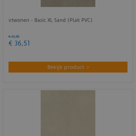
vtwonen - Basic XL Sand (Plak PVC)
€
42
,
95
€
36
,
51
Bekijk product