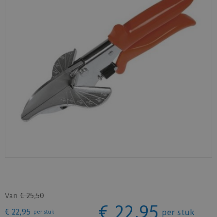
Van
€
25
,
50
€
22
,
95
€
22
,
95
per stuk
per stuk