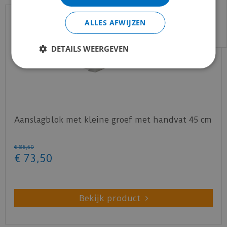
Voor vragen kan je ons bereiken via
email:
info@merkvloerenwinkel.nl
ALLES AFWIJZEN
DETAILS WEERGEVEN
Aanslagblok met kleine groef met handvat 45 cm
€
86
,
50
€
73
,
50
Bekijk product