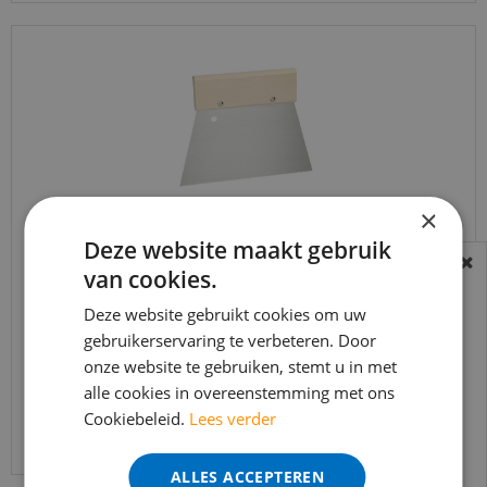
×
Deze website maakt gebruik
Lijmkam fijn - A2 (18 cm) tbv PVC
van cookies.
BEREIKBAARHEID
In verband met de vakantie periode zijn wij
Deze website gebruikt cookies om uw
€
10
,
30
t/m 14 augustus telefonisch helaas niet
gebruikerservaring te verbeteren. Door
onze website te gebruiken, stemt u in met
bereikbaar.
alle cookies in overeenstemming met ons
Bestelling worden uiteraard verwerkt
Cookiebeleid.
Lees verder
Bekijk product
echter iets minder snel dan wat je van ons
gewend bent.
ALLES ACCEPTEREN