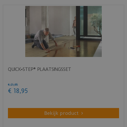
QUICK•STEP® PLAATSINGSSET
€
21
,
95
€
18
,
95
Bekijk product