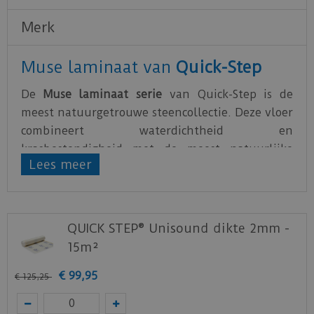
Merk
Muse laminaat van
Quick-Step
De
Muse laminaat serie
van Quick-Step is de
meest natuurgetrouwe steencollectie. Deze vloer
combineert waterdichtheid en
krasbestendigheid met de meest natuurlijke
Lees meer
prints en kleurvariaties. Deze tegel laminaat
vloeren zijn op verschillende manieren te
leggen, zoals in steensverband of wildverband.
QUICK STEP® Unisound dikte 2mm -
Wanneer je een laminaatvloer plaatst, is het van
15m²
essentieel belang om de juiste ondervloer te
kiezen. Naast het creëren van een vlakke basis,
€
99
,
95
€
125
,
25
biedt het ook een uitstekende akoestische en
thermische isolatie en dempt het kraakgeluiden.