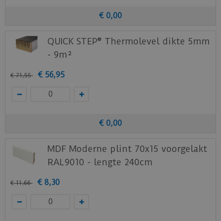
€
0
,
00
QUICK STEP® Thermolevel dikte 5mm
- 9m²
€
56
,
95
€
71
,
55
€
0
,
00
MDF Moderne plint 70x15 voorgelakt
RAL9010 - lengte 240cm
€
8
,
30
€
11
,
66