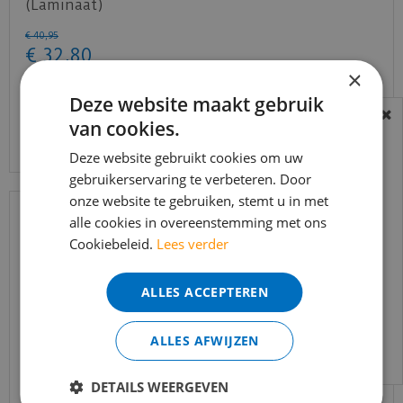
(Laminaat)
€
40
,
95
€
32
,
80
×
Deze website maakt gebruik
van cookies.
Bekijk product
BEREIKBAARHEID
In verband met de vakantie periode zijn wij
Deze website gebruikt cookies om uw
t/m 14 augustus telefonisch helaas niet
gebruikerservaring te verbeteren. Door
onze website te gebruiken, stemt u in met
bereikbaar.
alle cookies in overeenstemming met ons
Bestelling worden uiteraard verwerkt
Cookiebeleid.
Lees verder
echter iets minder snel dan wat je van ons
gewend bent.
ALLES ACCEPTEREN
Voor vragen kan je ons bereiken via
email:
info@merkvloerenwinkel.nl
ALLES AFWIJZEN
DETAILS WEERGEVEN
Quick-step - Muse - MUS5493 Grijze leisteen