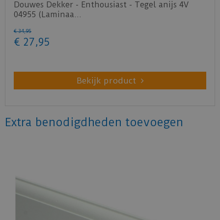
Douwes Dekker - Enthousiast - Tegel anijs 4V
04955 (Laminaa…
€
34
,
95
€
27
,
95
Bekijk product
Extra benodigdheden toevoegen