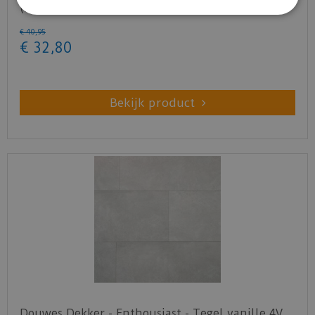
(Laminaat)
€
40
,
95
€
32
,
80
Bekijk product
Douwes Dekker - Enthousiast - Tegel vanille 4V