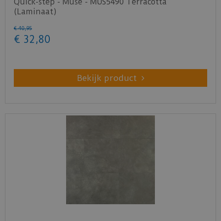
Quick-step - Muse - MUS5490 Terracotta
(Laminaat)
€
40
,
95
€
32
,
80
Bekijk product