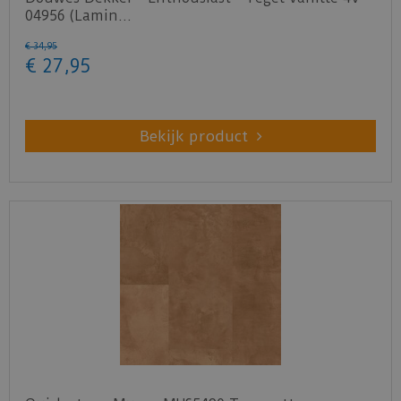
04956 (Lamin…
€
34
,
95
€
27
,
95
Bekijk product