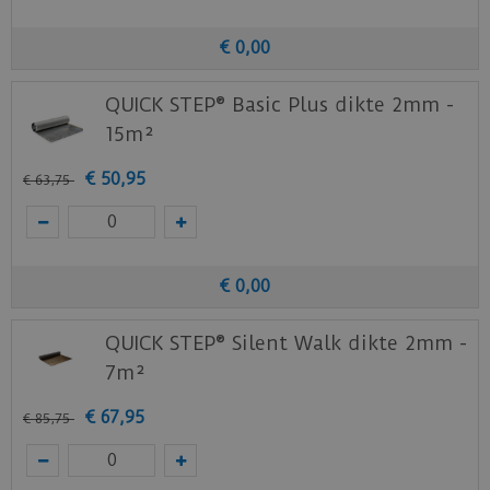
Bovendien biedt je ondervloer een uitstekende
bescherming tegen opstijgend vocht.
€
0
,
00
Klik
hier
voor de leginstructies van de
Quick-
QUICK STEP® Basic Plus dikte 2mm -
Step
laminaat vloeren.
15m²
Staal aanvragen
€
50
,
95
€
63
,
75
Benieuwd hoe deze nieuwe vloer eruit ziet bij je
nieuwe of huidige meubels? Vraag dan
nu
hier
een staal op van deze vloer bij Quick-
Step.
€
0
,
00
QUICK STEP® Silent Walk dikte 2mm -
7m²
€
67
,
95
€
85
,
75