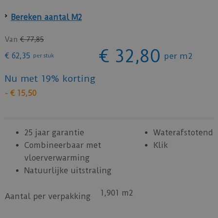
Bereken aantal M2
Van
€
77
,
85
€
32
,
80
€
62
,
35
per m2
per stuk
Nu met 19% korting
-
€
15
,
50
25 jaar garantie
Waterafstotend
Combineerbaar met
Klik
vloerverwarming
Natuurlijke uitstraling
1,901 m2
Aantal per verpakking