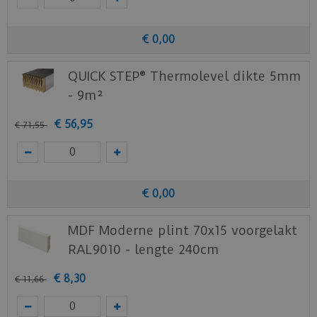
€
0
,
00
QUICK STEP® Thermolevel dikte 5mm
- 9m²
€
56
,
95
€
71
,
55
€
0
,
00
MDF Moderne plint 70x15 voorgelakt
RAL9010 - lengte 240cm
€
8
,
30
€
11
,
66