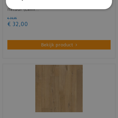
Quick-step - Capture - SIG4763 Geborstelde eik
natuur (Lami…
€
39
,
95
€
32
,
00
Bekijk product