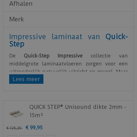
Afhalen
Merk
Impressive laminaat van
Quick-
Step
De
Quick-Step Impressive
collectie van
middelgrote laminaatvloeren zorgen voor een
uitzonderlijk natuurlijk uitzicht en gevoel. Maar
Lees meer
dat is nog niet alles: dankzij de unieke
waterafstotende HydroSeal coating is Impressive
laminaat niet alleen mooi, maar ook het meest
waterbestendige laminaat ooit gemaakt.
QUICK STEP® Unisound dikte 2mm -
15m²
Wanneer je een laminaatvloer plaatst, is het van
essentieel belang om de juiste ondervloer te
€
99
,
95
€
125
,
25
kiezen. Naast het creëren van een vlakke basis,