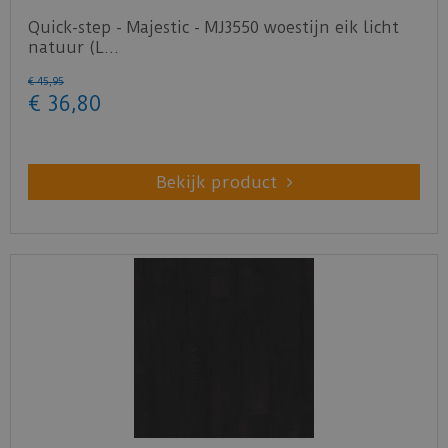
Quick-step - Majestic - MJ3550 woestijn eik licht
natuur (L…
€
45
,
95
€
36
,
80
Bekijk product