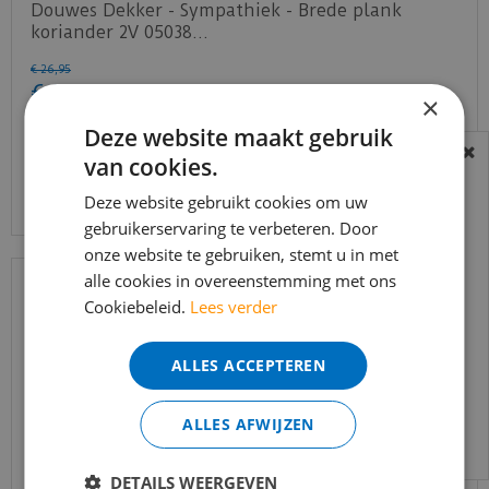
Douwes Dekker - Sympathiek - Brede plank
koriander 2V 05038…
€
26
,
95
€
20
,
95
×
Deze website maakt gebruik
van cookies.
BEREIKBAARHEID
Bekijk product
In verband met de vakantie periode zijn wij
Deze website gebruikt cookies om uw
gebruikerservaring te verbeteren. Door
t/m 14 augustus telefonisch helaas niet
onze website te gebruiken, stemt u in met
bereikbaar.
alle cookies in overeenstemming met ons
Bestelling worden uiteraard verwerkt
Cookiebeleid.
Lees verder
echter iets minder snel dan wat je van ons
gewend bent.
ALLES ACCEPTEREN
Voor vragen kan je ons bereiken via
email:
info@merkvloerenwinkel.nl
ALLES AFWIJZEN
DETAILS WEERGEVEN