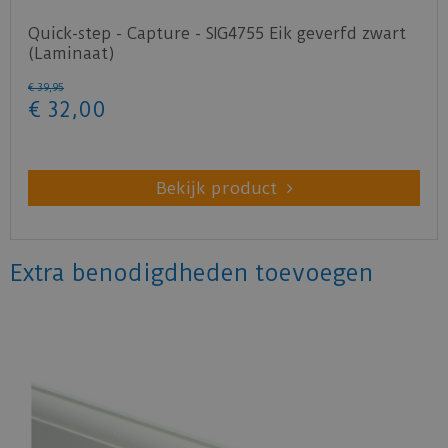
Quick-step - Capture - SIG4755 Eik geverfd zwart
(Laminaat)
€
39
,
95
€
32
,
00
Bekijk product
Extra benodigdheden toevoegen