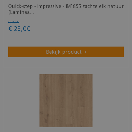
Quick-step - Impressive - IM1855 zachte eik natuur
(Laminaa…
€
34
,
95
€
28
,
00
Bekijk product