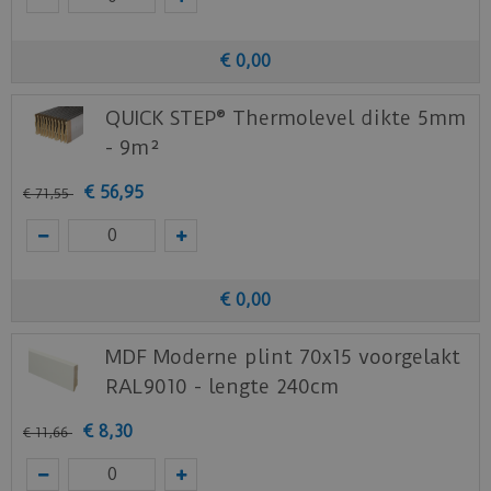
€
0
,
00
QUICK STEP® Thermolevel dikte 5mm
- 9m²
€
56
,
95
€
71
,
55
€
0
,
00
MDF Moderne plint 70x15 voorgelakt
RAL9010 - lengte 240cm
€
8
,
30
€
11
,
66