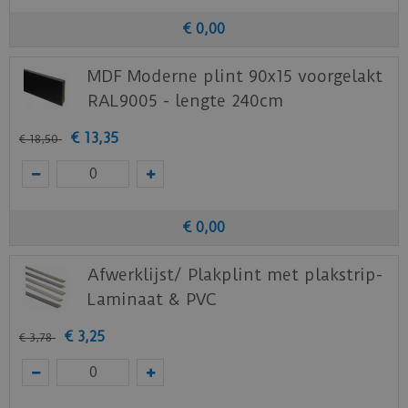
€
0
,
00
MDF Moderne plint 90x15 voorgelakt
RAL9005 - lengte 240cm
€
13
,
35
€
18
,
50
€
0
,
00
Afwerklijst/ Plakplint met plakstrip-
Laminaat & PVC
€
3
,
25
€
3
,
78