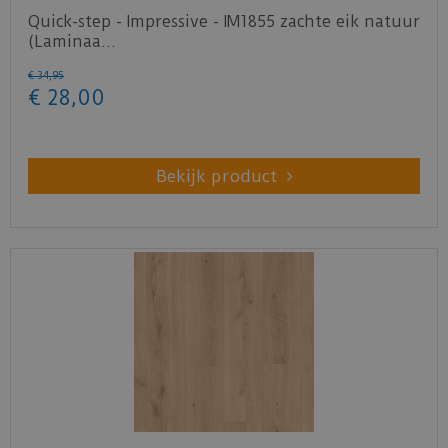
Quick-step - Impressive - IM1855 zachte eik natuur
(Laminaa…
€
34
,
95
€
28
,
00
Bekijk product