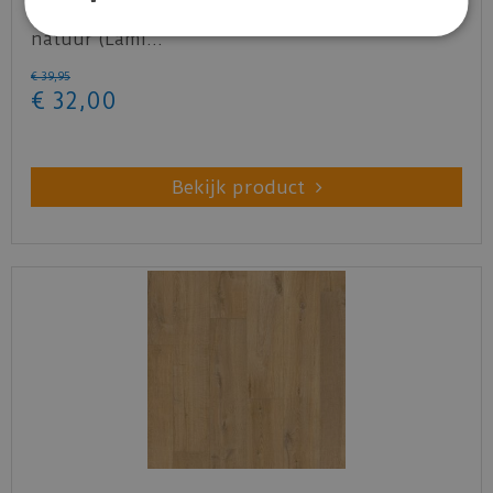
Quick-step - Capture - SIG4763 Geborstelde eik
natuur (Lami…
€
39
,
95
€
32
,
00
Bekijk product