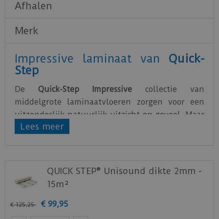
Afhalen
Merk
Impressive laminaat van
Quick-
Step
De
Quick-Step Impressive
collectie van
middelgrote laminaatvloeren zorgen voor een
uitzonderlijk natuurlijk uitzicht en gevoel. Maar
Lees meer
dat is nog niet alles: dankzij de unieke
waterafstotende HydroSeal coating is Impressive
laminaat niet alleen mooi, maar ook het meest
waterbestendige laminaat ooit gemaakt.
QUICK STEP® Unisound dikte 2mm -
15m²
Wanneer je een laminaatvloer plaatst, is het van
essentieel belang om de juiste ondervloer te
€
99
,
95
€
125
,
25
kiezen. Naast het creëren van een vlakke basis,