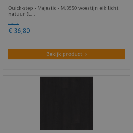
Quick-step - Majestic - MJ3550 woestijn eik licht
natuur (L…
€
45
,
95
€
36
,
80
Bekijk product