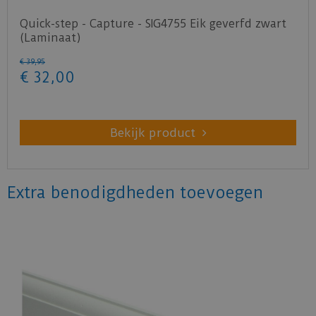
Quick-step - Capture - SIG4755 Eik geverfd zwart
(Laminaat)
€
39
,
95
€
32
,
00
Bekijk product
Extra benodigdheden toevoegen