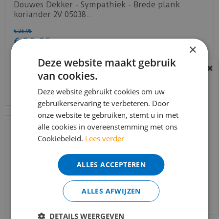
Douwes Dekker - Sympathiek - Brede plank
koriander 2V 05038…
€
26
,
95
€
20
,
95
×
Deze website maakt gebruik
van cookies.
BEREIKBAARHEID
Bekijk product
In verband met de vakantie periode zijn wij
Deze website gebruikt cookies om uw
t/m 14 augustus telefonisch helaas niet
gebruikerservaring te verbeteren. Door
onze website te gebruiken, stemt u in met
bereikbaar.
alle cookies in overeenstemming met ons
Bestelling worden uiteraard verwerkt
Cookiebeleid.
Lees verder
echter iets minder snel dan wat je van ons
gewend bent.
ALLES ACCEPTEREN
Voor vragen kan je ons bereiken via
email:
info@merkvloerenwinkel.nl
ALLES AFWIJZEN
DETAILS WEERGEVEN