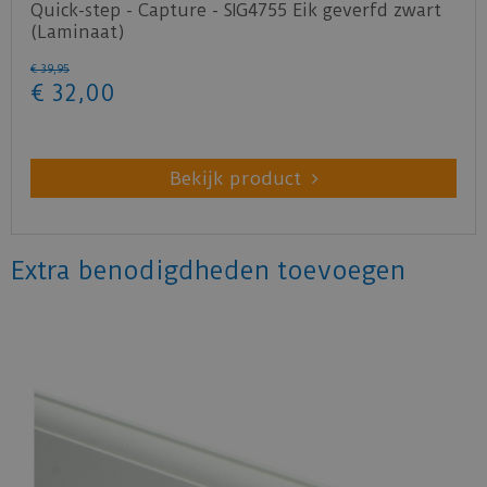
Quick-step - Capture - SIG4755 Eik geverfd zwart
(Laminaat)
€
39
,
95
€
32
,
00
Bekijk product
Extra benodigdheden toevoegen