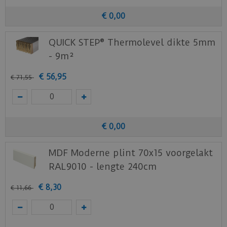
€
0
,
00
QUICK STEP® Thermolevel dikte 5mm
- 9m²
€
56
,
95
€
71
,
55
€
0
,
00
MDF Moderne plint 70x15 voorgelakt
RAL9010 - lengte 240cm
€
8
,
30
€
11
,
66