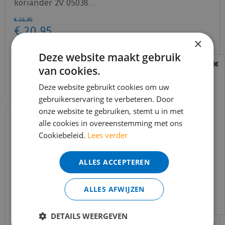
koriander 2V 05038…
€
26
,
95
€
20
,
95
×
Deze website maakt gebruik
van cookies.
Bekijk product
BEREIKBAARHEID
In verband met de vakantie periode zijn wij
Deze website gebruikt cookies om uw
gebruikerservaring te verbeteren. Door
t/m 14 augustus telefonisch helaas niet
onze website te gebruiken, stemt u in met
bereikbaar.
alle cookies in overeenstemming met ons
Bestelling worden uiteraard verwerkt
Cookiebeleid.
Lees verder
echter iets minder snel dan wat je van ons
gewend bent.
ALLES ACCEPTEREN
Voor vragen kan je ons bereiken via
email:
info@merkvloerenwinkel.nl
ALLES AFWIJZEN
DETAILS WEERGEVEN
Quick-step - Capture - SIG4763 Geborstelde eik