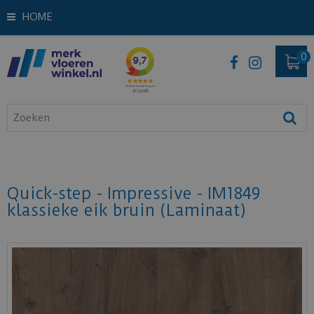
HOME
Quick-step - Impressive - IM1849
klassieke eik bruin (Laminaat)