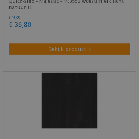
Quick-step - Majestic - MJ3550 woestijn eik licht
natuur (L…
€
45
,
95
€
36
,
80
Bekijk product