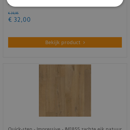
natuur (Lami…
€
39
,
95
€
32
,
00
Bekijk product
Quick-step - Impressive - IM1855 zachte eik natuur