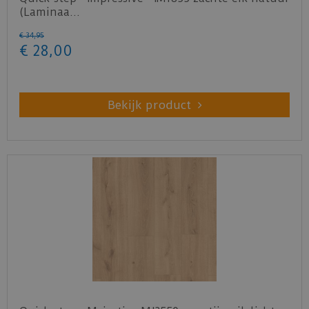
(Laminaa…
€
34
,
95
€
28
,
00
Bekijk product