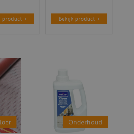
k product
Bekijk product
loer
Onderhoud