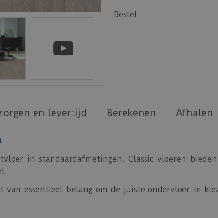
Bestel
zorgen en levertijd
Berekenen
Afhalen
p
vloer in standaardafmetingen. Classic vloeren bieden
l.
t van essentieel belang om de juiste ondervloer te kiez
en thermische isolatie en dempt het kraakgeluiden. Bo