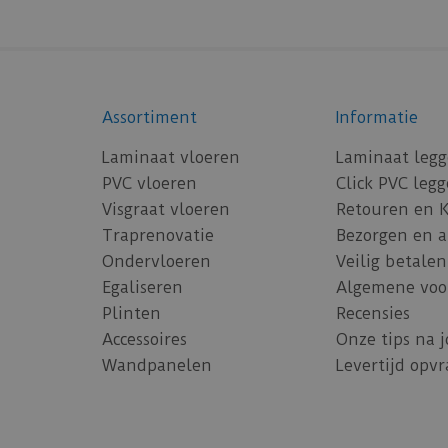
Assortiment
Informatie
Laminaat vloeren
Laminaat leg
PVC vloeren
Click PVC leg
Visgraat vloeren
Retouren en 
Traprenovatie
Bezorgen en 
Ondervloeren
Veilig betalen
Egaliseren
Algemene voo
Plinten
Recensies
Accessoires
Onze tips na 
Wandpanelen
Levertijd opv