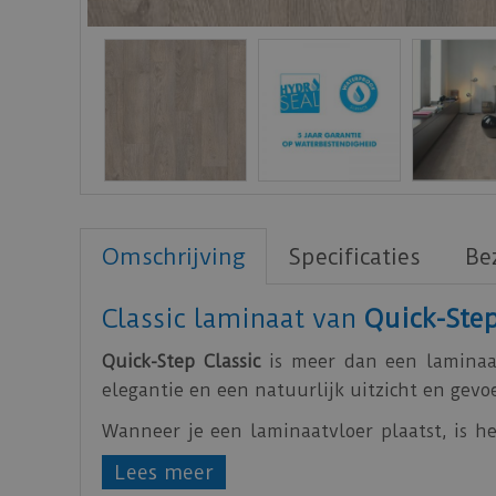
Omschrijving
Specificaties
Be
Classic laminaat van
Quick-Ste
Quick-Step Classic
is meer dan een laminaat
elegantie en een natuurlijk uitzicht en gevoe
Wanneer je een laminaatvloer plaatst, is he
biedt het ook een uitstekende akoestische 
Lees meer
bescherming tegen opstijgend vocht.