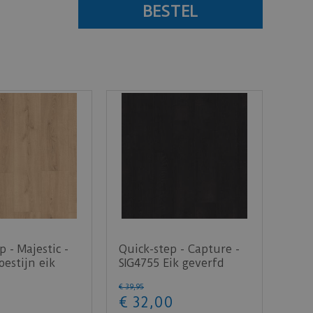
p - Majestic -
Quick-step - Capture -
estijn eik
SIG4755 Eik geverfd
tuur (L…
zwart (Laminaat)
€
39
,
95
€
32
,
00