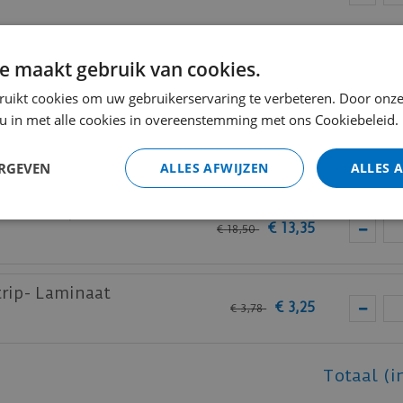
lakt RAL9010
e maakt gebruik van cookies.
€
9
,
80
€
14
,
34
ruikt cookies om uw gebruikerservaring te verbeteren. Door onze
 u in met alle cookies in overeenstemming met ons Cookiebeleid.
elakt RAL9005
€
10
,
60
€
14
,
60
ERGEVEN
ALLES AFWIJZEN
ALLES 
elakt RAL9005
€
13
,
35
€
18
,
50
trip- Laminaat
€
3
,
25
€
3
,
78
Totaal (i