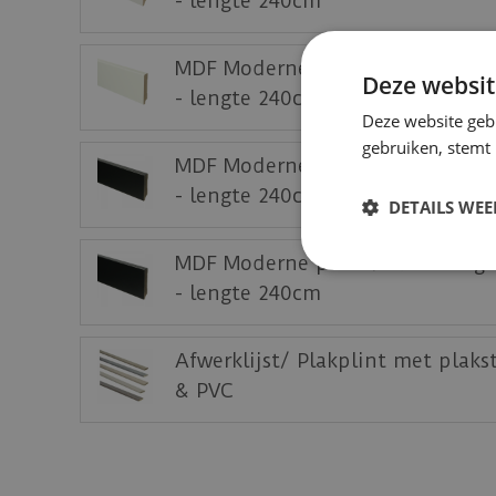
- lengte 240cm
MDF Moderne plint 90x15 voorge
Deze websit
- lengte 240cm
Deze website geb
gebruiken, stemt
MDF Moderne plint 70x15 voorg
- lengte 240cm
DETAILS WE
MDF Moderne plint 90x15 voorg
- lengte 240cm
Afwerklijst/ Plakplint met plaks
& PVC