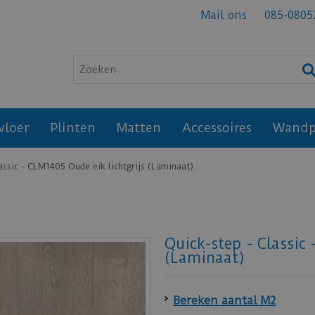
Mail ons
085-0805
vloer
Plinten
Matten
Accessoires
Wandp
assic - CLM1405 Oude eik lichtgrijs (Laminaat)
Quick-step - Classic 
(Laminaat)
Bereken aantal M2