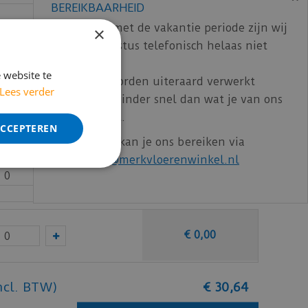
BEREIKBAARHEID
In verband met de vakantie periode zijn wij
×
t/m 14 augustus telefonisch helaas niet
€
0
,
00
bereikbaar.
 website te
Bestelling worden uiteraard verwerkt
Lees verder
echter iets minder snel dan wat je van ons
€
0
,
00
gewend bent.
ACCEPTEREN
Voor vragen kan je ons bereiken via
email:
info@merkvloerenwinkel.nl
€
0
,
00
€
0
,
00
ncl. BTW)
€
30
,
64