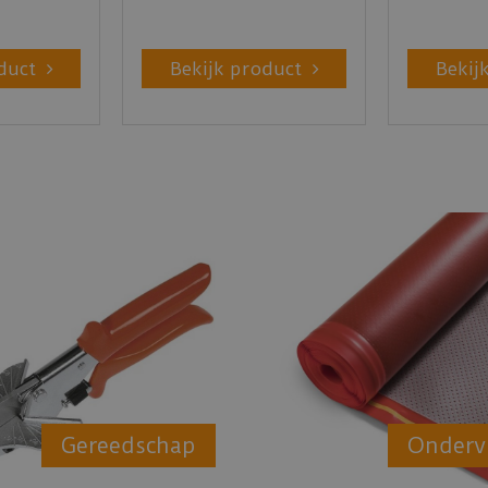
duct
Bekijk product
Bekij
Gereedschap
Onderv