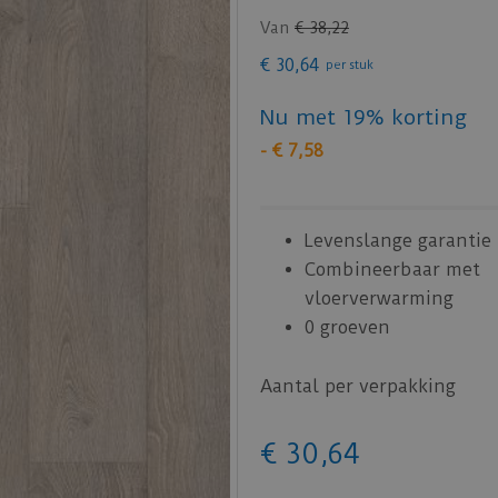
Van
€
38
,
22
€
30
,
64
per stuk
Nu met 19% korting
-
€
7
,
58
Levenslange garantie
Combineerbaar met
vloerverwarming
0 groeven
Aantal per verpakking
€
30
,
64