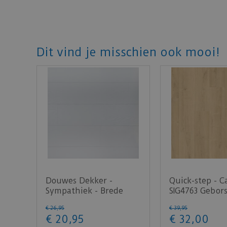
Dit vind je misschien ook mooi!
Douwes Dekker -
Quick-step - C
Sympathiek - Brede
SIG4763 Gebors
plank koriander 2V
natuur (Lami
€
26
,
95
€
39
,
95
05038…
€
20
,
95
€
32
,
00