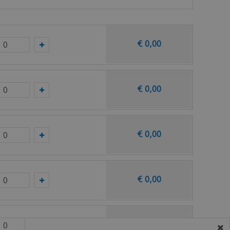
€
0
,
00
taal op van deze vloer bij Quick-Step.
€
0
,
00
€
0
,
00
€
0
,
00
€
0
,
00