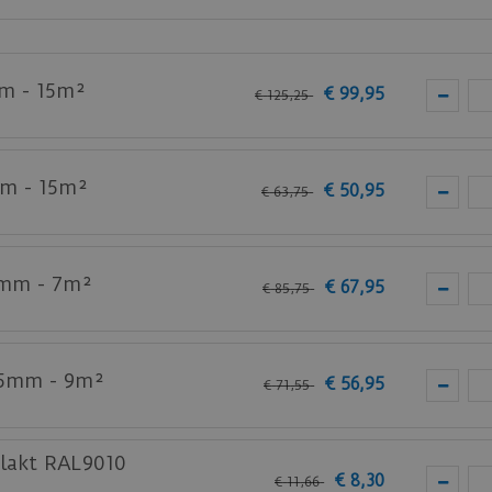
Step
laminaat vloeren.
m - 15m²
€
99
,
95
€
125
,
25
bij je nieuwe of huidige meubels? Vraag dan nu
hier
een s
mm - 15m²
€
50
,
95
€
63
,
75
2mm - 7m²
€
67
,
95
€
85
,
75
 5mm - 9m²
€
56
,
95
€
71
,
55
lakt RAL9010
€
8
,
30
€
11
,
66