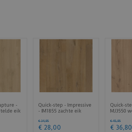
apture -
Quick-step - Impressive
Quick-ste
telde eik
- IM1855 zachte eik
MJ3550 wo
…
natuur (Laminaa…
licht na
€
34
,
95
€
45
,
95
€
28
,
00
€
36
,
80