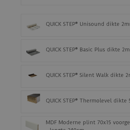
Klik
hier
voor de leginstructies van de
Quick-
Staal aanvragen
QUICK STEP® Unisound dikte 2m
Benieuwd hoe deze nieuwe vloer eruit ziet 
QUICK STEP® Basic Plus dikte 2
QUICK STEP® Silent Walk dikte 
QUICK STEP® Thermolevel dikte
MDF Moderne plint 70x15 voorge