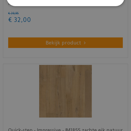
natuur (Lami…
€
39
,
95
€
32
,
00
Bekijk product
Quick-step - Impressive - IM1855 zachte eik natuur