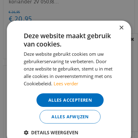
koriander 2V 05038…
€
26
,
95
€
20
,
95
×
Deze website maakt gebruik
van cookies.
Bekijk product
BEREIKBAARHEID
In verband met de vakantie periode zijn wij
Deze website gebruikt cookies om uw
t/m 14 augustus telefonisch helaas niet
gebruikerservaring te verbeteren. Door
onze website te gebruiken, stemt u in met
bereikbaar.
alle cookies in overeenstemming met ons
Bestelling worden uiteraard verwerkt
Cookiebeleid.
Lees verder
echter iets minder snel dan wat je van ons
gewend bent.
ALLES ACCEPTEREN
Voor vragen kan je ons bereiken via
email:
info@merkvloerenwinkel.nl
ALLES AFWIJZEN
DETAILS WEERGEVEN
Quick-step - Capture - SIG4763 Geborstelde eik