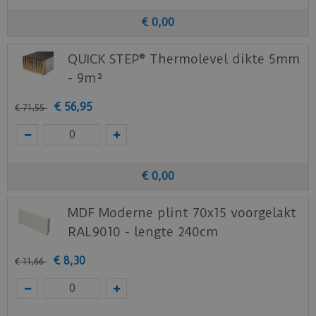
€
0
,
00
QUICK STEP® Thermolevel dikte 5mm
- 9m²
€
56
,
95
€
71
,
55
€
0
,
00
MDF Moderne plint 70x15 voorgelakt
RAL9010 - lengte 240cm
€
8
,
30
€
11
,
66