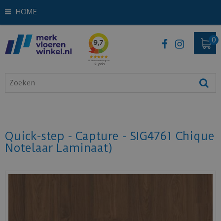
HOME
Quick-step - Capture - SIG4761 Chique
Notelaar Laminaat)