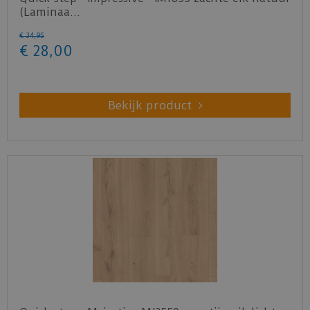
(Laminaa…
€
34
,
95
€
28
,
00
Bekijk product