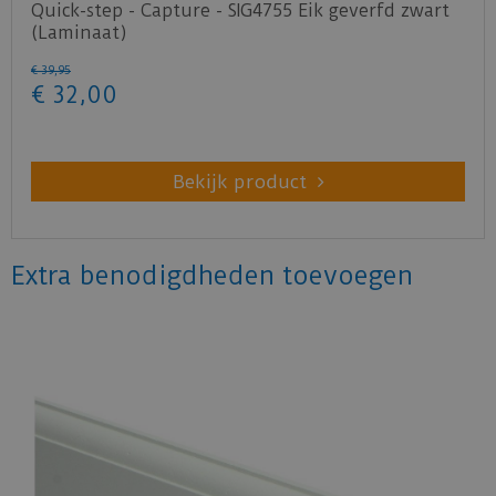
Quick-step - Capture - SIG4755 Eik geverfd zwart
(Laminaat)
€
39
,
95
€
32
,
00
Bekijk product
Extra benodigdheden toevoegen