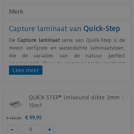
Merk
Capture laminaat van
Quick-Step
De
Capture laminaat
serie van Quick-Step is de
meest verfijnde en waterdichte laminaatvloer,
die de variaties van de natuur perfect
weerspiegelt. Door de ongeëvenaarde aandacht
Lees meer
voor details valt deze laminaatvloer niet te
onderscheiden van echt hout.
Wanneer je een laminaatvloer plaatst, is het van
QUICK STEP® Unisound dikte 2mm -
essentieel belang om de juiste ondervloer te
15m²
kiezen. Naast het creëren van een vlakke basis,
biedt het ook een uitstekende akoestische en
€
99
,
95
€
125
,
25
thermische isolatie en dempt het kraakgeluiden.
Bovendien biedt je ondervloer een uitstekende