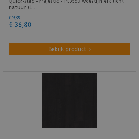
Quick-step - Majestic - MJ3550 woestijn eik licht
natuur (L…
€
45
,
95
€
36
,
80
Bekijk product