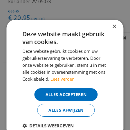
koriander 2V 05038…
€
26
,
95
€
20
,
95
per m2
×
Deze website maakt gebruik
van cookies.
Bekijk product
BEREIKBAARHEID
In verband met de vakantie periode zijn wij
Deze website gebruikt cookies om uw
gebruikerservaring te verbeteren. Door
t/m 14 augustus telefonisch helaas niet
onze website te gebruiken, stemt u in met
bereikbaar.
alle cookies in overeenstemming met ons
Bestelling worden uiteraard verwerkt
Cookiebeleid.
Lees verder
echter iets minder snel dan wat je van ons
gewend bent.
ALLES ACCEPTEREN
Voor vragen kan je ons bereiken via
email:
info@merkvloerenwinkel.nl
ALLES AFWIJZEN
DETAILS WEERGEVEN
Quick-step - Capture - SIG4763 Geborstelde eik