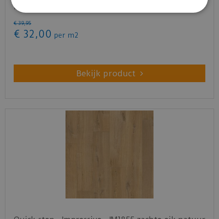
natuur (Lami…
€
39
,
95
€
32
,
00
per m2
Bekijk product