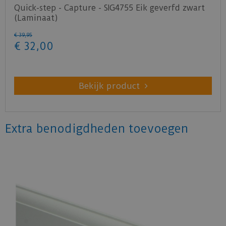
Quick-step - Capture - SIG4755 Eik geverfd zwart
(Laminaat)
€
39
,
95
€
32
,
00
Bekijk product
Extra benodigdheden toevoegen