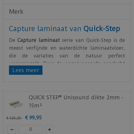
Merk
Capture laminaat van
Quick-Step
De
Capture laminaat
serie van Quick-Step is de
meest verfijnde en waterdichte laminaatvloer,
die de variaties van de natuur perfect
weerspiegelt. Door de ongeëvenaarde aandacht
Lees meer
voor details valt deze laminaatvloer niet te
onderscheiden van echt hout.
Wanneer je een laminaatvloer plaatst, is het van
QUICK STEP® Unisound dikte 2mm -
essentieel belang om de juiste ondervloer te
15m²
kiezen. Naast het creëren van een vlakke basis,
biedt het ook een uitstekende akoestische en
€
99
,
95
€
125
,
25
thermische isolatie en dempt het kraakgeluiden.
Bovendien biedt je ondervloer een uitstekende