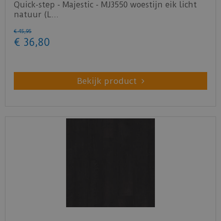
Quick-step - Majestic - MJ3550 woestijn eik licht
natuur (L…
€
45
,
95
€
36
,
80
Bekijk product