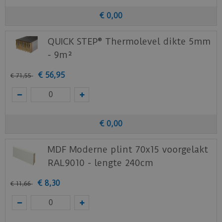
€
0
,
00
QUICK STEP® Thermolevel dikte 5mm
- 9m²
€
56
,
95
€
71
,
55
€
0
,
00
MDF Moderne plint 70x15 voorgelakt
RAL9010 - lengte 240cm
€
8
,
30
€
11
,
66