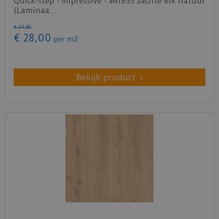
Quick-step - Impressive - IM1855 zachte eik natuur
(Laminaa…
€
34
,
95
€
28
,
00
per m2
Bekijk product