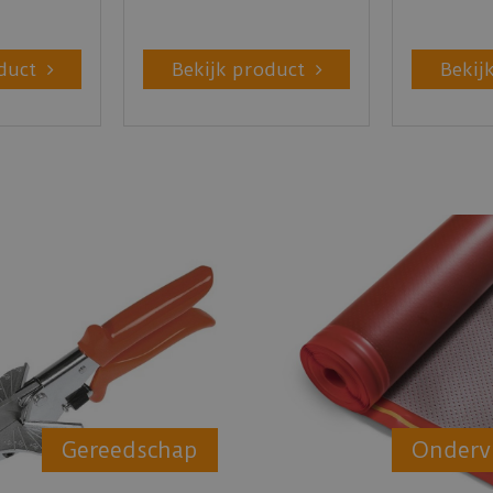
duct
Bekijk product
Bekij
Gereedschap
Onderv