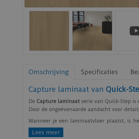
Omschrijving
Specificaties
Be
Capture laminaat van
Quick-St
De
Capture laminaat
serie van Quick-Step is
Door de ongeëvenaarde aandacht voor detail
Wanneer je een laminaatvloer plaatst, is he
biedt het ook een uitstekende akoestische 
Lees meer
bescherming tegen opstijgend vocht.