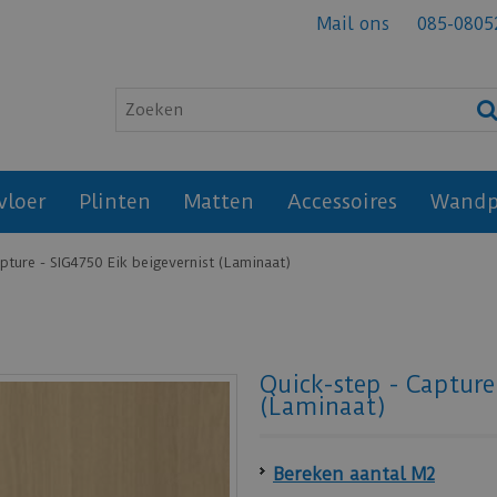
Mail ons
085-0805
vloer
Plinten
Matten
Accessoires
Wandp
pture - SIG4750 Eik beigevernist (Laminaat)
Quick-step - Capture
(Laminaat)
Bereken aantal M2