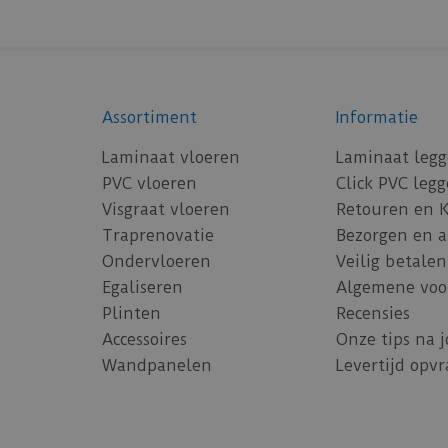
Assortiment
Informatie
Laminaat vloeren
Laminaat leg
PVC vloeren
Click PVC leg
Visgraat vloeren
Retouren en 
Traprenovatie
Bezorgen en 
Ondervloeren
Veilig betalen
Egaliseren
Algemene voo
Plinten
Recensies
Accessoires
Onze tips na 
Wandpanelen
Levertijd opv