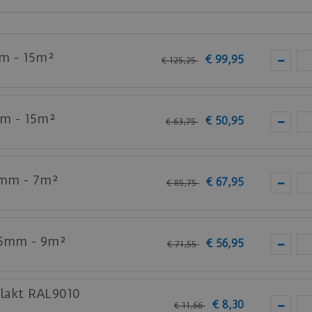
Step
laminaat vloeren.
m - 15m²
€
99
,
95
€
125
,
25
bij je nieuwe of huidige meubels? Vraag dan nu
hier
een s
mm - 15m²
€
50
,
95
€
63
,
75
2mm - 7m²
€
67
,
95
€
85
,
75
 5mm - 9m²
€
56
,
95
€
71
,
55
lakt RAL9010
€
8
,
30
€
11
,
66