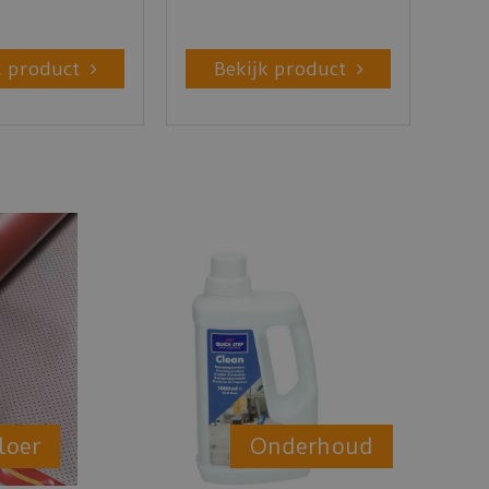
k product
Bekijk product
loer
Onderhoud