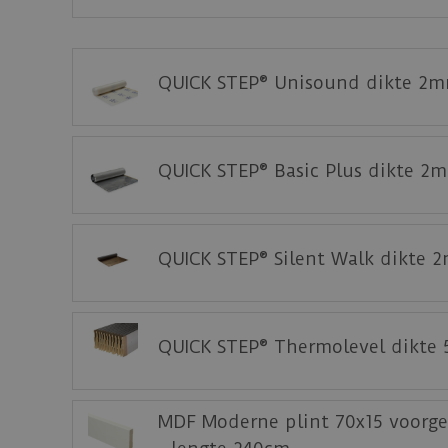
Klik
hier
voor de leginstructies van de
Quick-
Staal aanvragen
QUICK STEP® Unisound dikte 2m
Benieuwd hoe deze nieuwe vloer eruit ziet 
QUICK STEP® Basic Plus dikte 2
QUICK STEP® Silent Walk dikte 
QUICK STEP® Thermolevel dikte
MDF Moderne plint 70x15 voorge