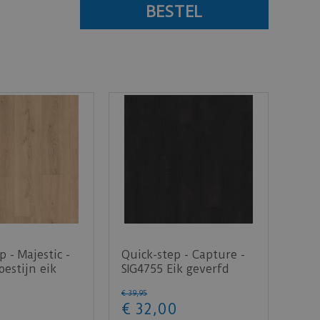
p - Majestic -
Quick-step - Capture -
estijn eik
SIG4755 Eik geverfd
tuur (L…
zwart (Laminaat)
€
39
,
95
€
32
,
00