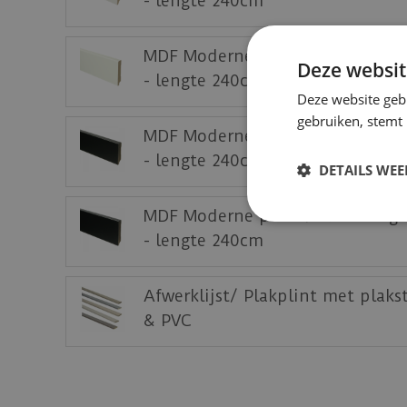
- lengte 240cm
MDF Moderne plint 90x15 voorge
Deze websit
- lengte 240cm
Deze website geb
gebruiken, stemt
MDF Moderne plint 70x15 voorg
- lengte 240cm
DETAILS WE
MDF Moderne plint 90x15 voorg
- lengte 240cm
Afwerklijst/ Plakplint met plaks
& PVC