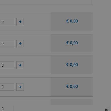
€
0
,
00
taal op van deze vloer bij Quick-Step.
€
0
,
00
€
0
,
00
€
0
,
00
€
0
,
00