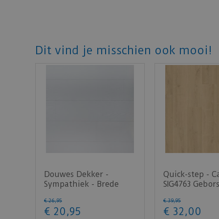
Dit vind je misschien ook mooi!
Douwes Dekker -
Quick-step - C
Sympathiek - Brede
SIG4763 Gebors
plank koriander 2V
natuur (Lami
€
26
,
95
€
39
,
95
05038…
€
20
,
95
€
32
,
00