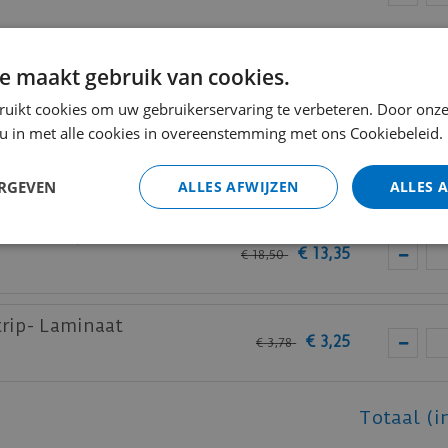
lakt RAL9010
e maakt gebruik van cookies.
€
9
,
80
€
14
,
34
ruikt cookies om uw gebruikerservaring te verbeteren. Door onze
 u in met alle cookies in overeenstemming met ons Cookiebeleid.
elakt RAL9005
€
10
,
60
€
14
,
60
ERGEVEN
ALLES AFWIJZEN
ALLES 
elakt RAL9005
€
13
,
35
€
18
,
50
trip- Laminaat
€
3
,
25
€
3
,
78
Totaal (i