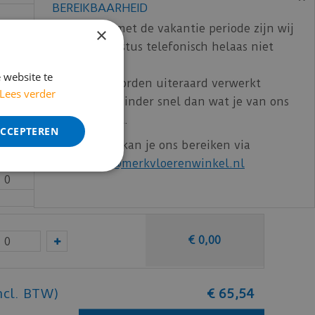
BEREIKBAARHEID
In verband met de vakantie periode zijn wij
×
t/m 14 augustus telefonisch helaas niet
€
0
,
00
bereikbaar.
 website te
Bestelling worden uiteraard verwerkt
Lees verder
echter iets minder snel dan wat je van ons
€
0
,
00
gewend bent.
ACCEPTEREN
Voor vragen kan je ons bereiken via
email:
info@merkvloerenwinkel.nl
€
0
,
00
€
0
,
00
ncl. BTW)
€
65
,
54