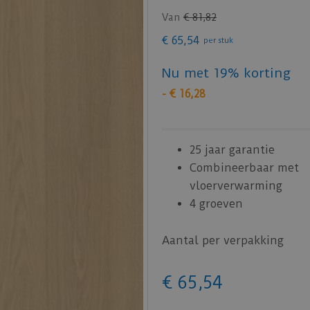
Van
€
81
,
82
€
65
,
54
per stuk
Nu met 19% korting
-
€
16
,
28
25 jaar garantie
Combineerbaar met
vloerverwarming
4 groeven
Aantal per verpakking
€
65
,
54