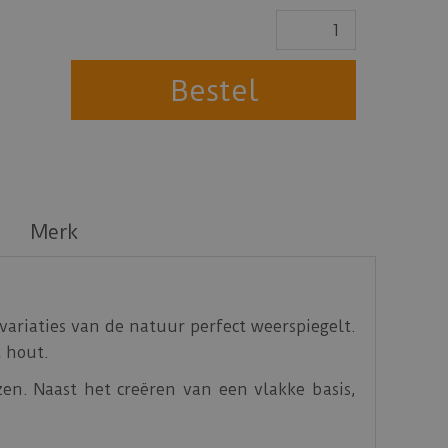
Merk
variaties van de natuur perfect weerspiegelt.
t hout.
en. Naast het creëren van een vlakke basis,
vendien biedt je ondervloer een uitstekende