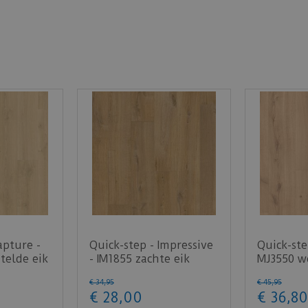
apture -
Quick-step - Impressive
Quick-ste
telde eik
- IM1855 zachte eik
MJ3550 wo
…
natuur (Laminaa…
licht na
€
34
,
95
€
45
,
95
€
28
,
00
€
36
,
80