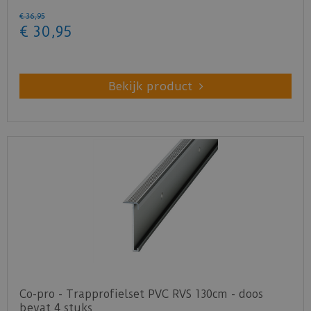
€
36
,
95
€
30
,
95
Bekijk product
Co-pro - Trapprofielset PVC RVS 130cm - doos
bevat 4 stuks