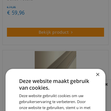
€
74
,
95
€
59
,
96
Bekijk product
×
Deze website maakt gebruik
van cookies.
BEREIKBAARHEID
In verband met de vakantie periode zijn wij
Deze website gebruikt cookies om uw
gebruikerservaring te verbeteren. Door
t/m 14 augustus telefonisch helaas niet
Küberit - Trapneusprofiel 845 Zand F9 14x43mm
onze website te gebruiken, stemt u in met
bereikbaar.