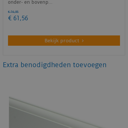
onder- en bovenp…
€
76
,
95
€
61
,
56
Bekijk product
Extra benodigdheden toevoegen