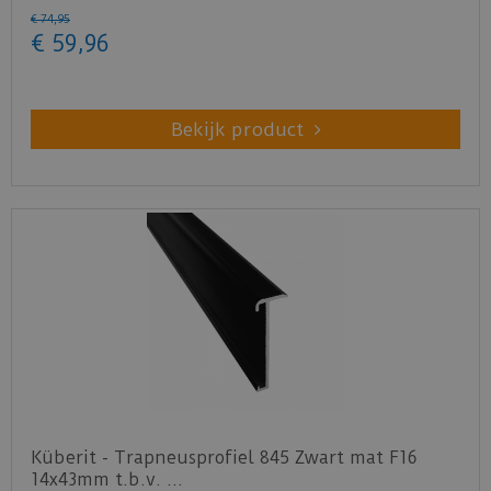
€
74
,
95
€
59
,
96
Bekijk product
Küberit - Trapneusprofiel 845 Zwart mat F16
14x43mm t.b.v. …