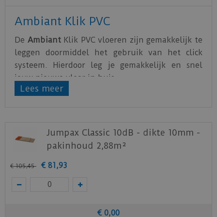
Ambiant Klik PVC
De
Ambiant
Klik PVC vloeren zijn gemakkelijk te
leggen doormiddel het gebruik van het click
systeem. Hierdoor leg je gemakkelijk en snel
jouw nieuwe vloer in huis.
Lees meer
De PVC vloeren van
Ambiant
zijn water- en
krasbestendig. Hierdoor is het optimaal genieten
van de nieuwe vloer.
Jumpax Classic 10dB - dikte 10mm -
Alle Ambiant vloeren zijn voorzien van een
pakinhoud 2,88m²
geïntegreerde ondervloer
die in staat is om
kieren en oneffenheden in de ondergrond te
€
81
,
93
€
105
,
45
overbruggen.
Download
hier
de leg- en onderhoudsinstructie.
Download
hier
de acclimatiseer instructie.
€
0
,
00