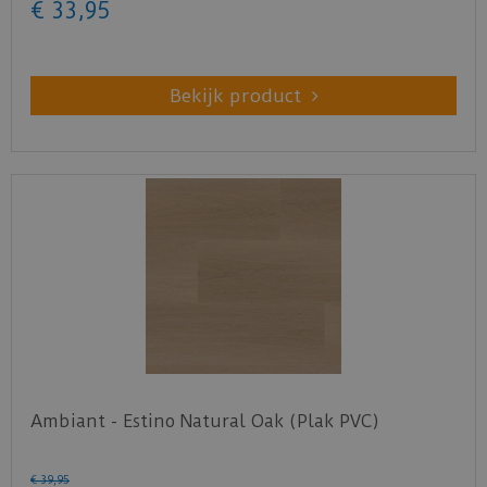
€
33
,
95
Bekijk product
Ambiant - Estino Natural Oak (Plak PVC)
€
39
,
95