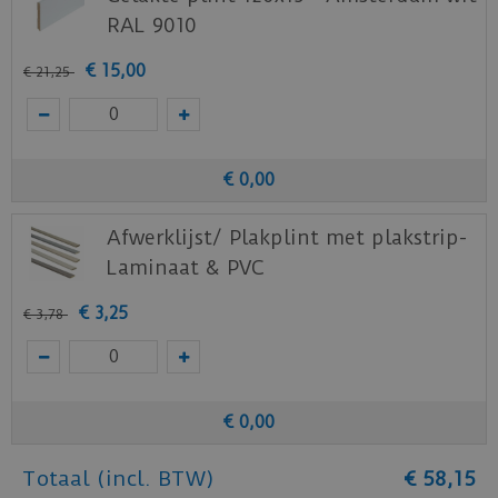
RAL 9010
€
15
,
00
€
21
,
25
€
0
,
00
Afwerklijst/ Plakplint met plakstrip-
Laminaat & PVC
€
3
,
25
€
3
,
78
€
0
,
00
Totaal (incl. BTW)
€
58
,
15