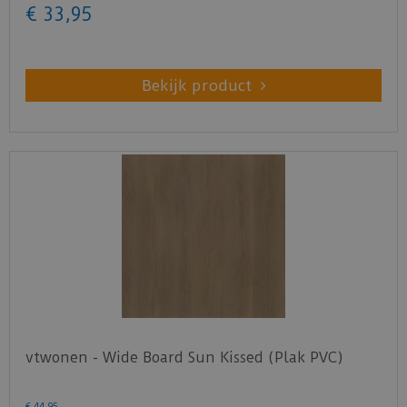
€
33
,
95
Bekijk product
vtwonen - Wide Board Sun Kissed (Plak PVC)
€
44
,
95