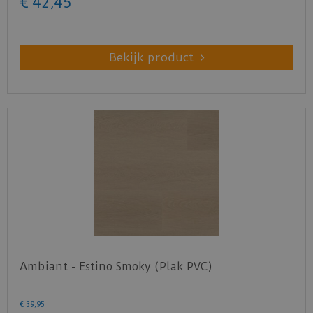
€
42
,
45
Bekijk product
Ambiant - Estino Smoky (Plak PVC)
€
39
,
95