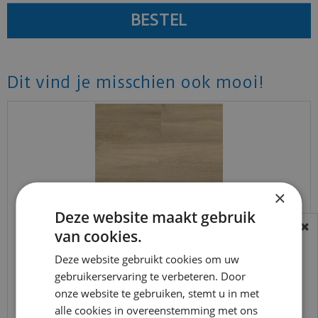
Dit vind je misschien ook mooi!
×
Deze website maakt gebruik
van cookies.
BEREIKBAARHEID
In verband met de vakantie periode zijn wij
Deze website gebruikt cookies om uw
Ambiant - Avanto Beige (Plak PVC)
gebruikerservaring te verbeteren. Door
t/m 14 augustus telefonisch helaas niet
onze website te gebruiken, stemt u in met
bereikbaar.
€
37
,
95
alle cookies in overeenstemming met ons
€
32
,
25
Bestelling worden uiteraard verwerkt