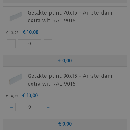
Download
hier
de garantievoorwaarden van de
Gelakte plint 70x15 - Amsterdam
Ambiant PVC vloeren.
extra wit RAL 9016
Staal aanvragen
€
10
,
00
€
13
,
95
Benieuwd hoe deze nieuwe vloer eruit ziet bij je
nieuwe of huidige meubels? Vraag dan
nu
hier
een staal op van deze vloer bij Ambiant.
€
0
,
00
Gelakte plint 90x15 - Amsterdam
extra wit RAL 9016
€
13
,
00
€
18
,
25
€
0
,
00