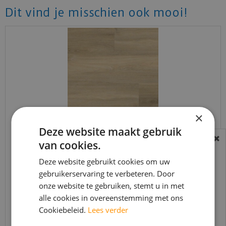
Dit vind je misschien ook mooi!
×
Deze website maakt gebruik
Ambiant - Avanto Beige (Plak PVC)
van cookies.
BEREIKBAARHEID
In verband met de vakantie periode zijn wij
Deze website gebruikt cookies om uw
€
37
,
95
gebruikerservaring te verbeteren. Door
t/m 14 augustus telefonisch helaas niet
€
32
,
25
onze website te gebruiken, stemt u in met
bereikbaar.
alle cookies in overeenstemming met ons
Bestelling worden uiteraard verwerkt
Cookiebeleid.
Lees verder
echter iets minder snel dan wat je van ons
Bekijk product