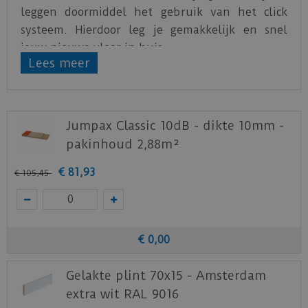
leggen doormiddel het gebruik van het click
systeem. Hierdoor leg je gemakkelijk en snel
jouw nieuwe vloer in huis.
Lees meer
De PVC vloeren van
Ambiant
zijn water- en
krasbestendig. Hierdoor is het optimaal genieten
van de nieuwe vloer.
Jumpax Classic 10dB - dikte 10mm -
Alle Ambiant vloeren zijn voorzien van een
pakinhoud 2,88m²
geïntegreerde ondervloer
die in staat is om
kieren en oneffenheden in de ondergrond te
€
81
,
93
€
105
,
45
overbruggen.
Download
hier
de leg- en onderhoudsinstructie.
Download
hier
de acclimatiseer instructie.
€
0
,
00
Download
hier
de garantievoorwaarden van de
Gelakte plint 70x15 - Amsterdam
Ambiant PVC vloeren.
extra wit RAL 9016
Staal aanvragen