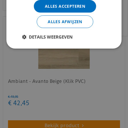
gewend bent.
ALLES ACCEPTEREN
Voor vragen kan je ons bereiken via
email:
info@merkvloerenwinkel.nl
ALLES AFWIJZEN
DETAILS WEERGEVEN
Ambiant - Avanto Beige (Klik PVC)
€
49
,
95
€
42
,
45
Bekijk product