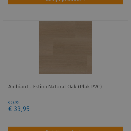
Ambiant - Estino Natural Oak (Plak PVC)
€
39
,
95
€
33
,
95