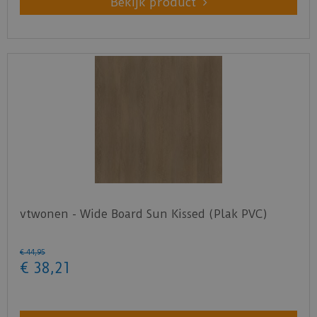
Bekijk product
vtwonen - Wide Board Sun Kissed (Plak PVC)
€
44
,
95
€
38
,
21