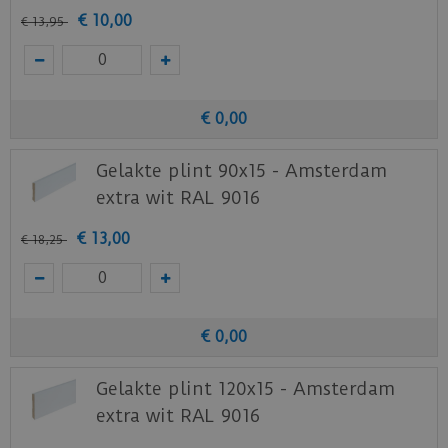
€
10
,
00
€
13
,
95
Benieuwd hoe deze nieuwe vloer eruit ziet bij je
nieuwe of huidige meubels? Vraag dan
nu
hier
een staal op van deze vloer bij Ambiant.
€
0
,
00
Gelakte plint 90x15 - Amsterdam
extra wit RAL 9016
€
13
,
00
€
18
,
25
€
0
,
00
Gelakte plint 120x15 - Amsterdam
extra wit RAL 9016