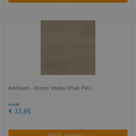
Ambiant - Estino Smoky (Plak PVC)
€
39
,
95
€
33
,
95
Bekijk product