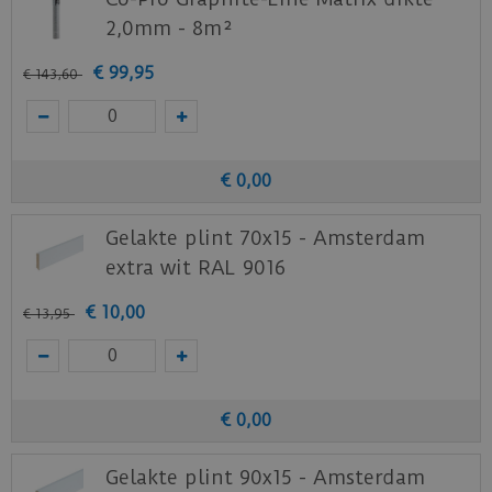
Benieuwd hoe deze nieuwe vloer eruit ziet bij je
2,0mm - 8m²
nieuwe of huidige meubels? Vraag dan
€
99
,
95
€
143
,
60
nu
hier
een staal op van deze vloer bij Ambiant.
€
0
,
00
Gelakte plint 70x15 - Amsterdam
extra wit RAL 9016
€
10
,
00
€
13
,
95
€
0
,
00
Gelakte plint 90x15 - Amsterdam