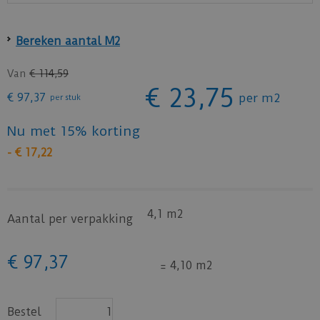
Bereken aantal M2
Van
€
114
,
59
€
23
,
75
€
97
,
37
per m2
per stuk
Nu met 15% korting
-
€
17
,
22
4,1 m2
Aantal per verpakking
€
97
,
37
=
4,10 m2
Bestel