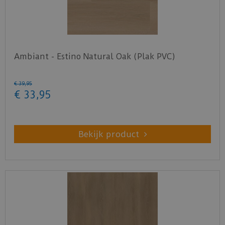
Ambiant - Estino Natural Oak (Plak PVC)
€
39
,
95
€
33
,
95
Bekijk product