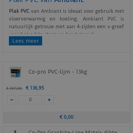
Plak PVC
van Ambiant is ideaal voor gebruik met
vloerverwarmig en koeling. Ambiant PVC is
natuurlijk getrouw met aan 4-zijden een v-groef
voor het echte steen en hout gevoel.
Lees meer
PVC van Ambiant is verkrijgbaar is verschillende
afmetingen. Voor ieder zijn smaak is er een
passende vloer, rechte plank, tegel of visgraat.
Co-pro PVC-lijm - 13kg
Zorg voor een egale ondervloer, hierdoor zal de
vloer feilloos te plakken zijn.
€
136
,
95
€
197
,
00
Bijbehorende lijm voor de PVC plak series van
Ambiant
is de
Co-pro PVC-lijm 13kg
.
Download
hier
de garantievoorwaarden van de
Ambiant PVC vloeren.
€
0
,
00
Staal aanvragen
Co-Pro Graphite-Line Matrix dikte