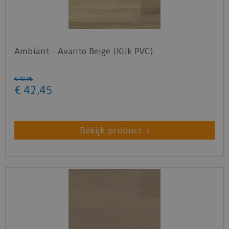
Ambiant - Avanto Beige (Klik PVC)
€
49
,
95
€
42
,
45
Bekijk product