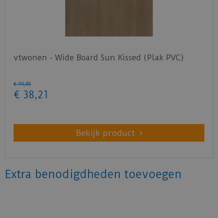
vtwonen - Wide Board Sun Kissed (Plak PVC)
€
44
,
95
€
38
,
21
Bekijk product
Extra benodigdheden toevoegen