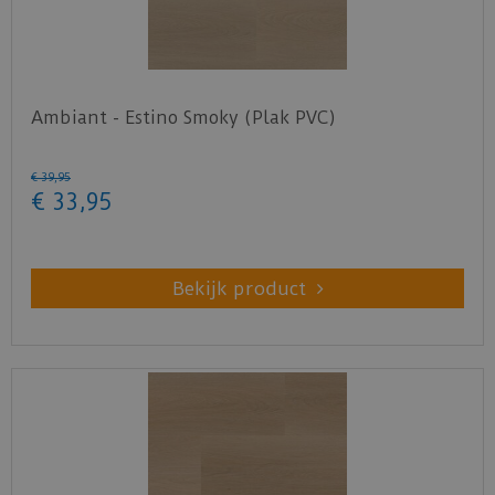
Ambiant - Estino Smoky (Plak PVC)
€
39
,
95
€
33
,
95
Bekijk product