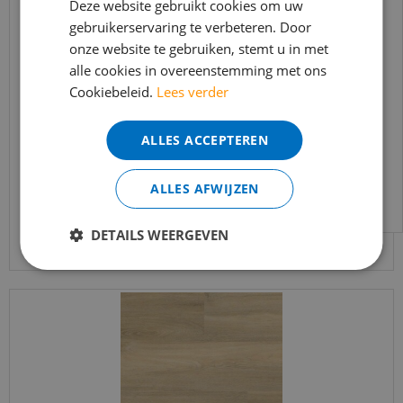
In verband met de vakantie periode zijn wij
Deze website gebruikt cookies om uw
t/m 14 augustus telefonisch helaas niet
gebruikerservaring te verbeteren. Door
onze website te gebruiken, stemt u in met
bereikbaar.
alle cookies in overeenstemming met ons
Bestelling worden uiteraard verwerkt
Ambiant - Avanto Beige (Plak PVC)
Cookiebeleid.
Lees verder
echter iets minder snel dan wat je van ons
gewend bent.
€
37
,
95
ALLES ACCEPTEREN
€
32
,
25
Voor vragen kan je ons bereiken via
email:
info@merkvloerenwinkel.nl
ALLES AFWIJZEN
Bekijk product
DETAILS WEERGEVEN