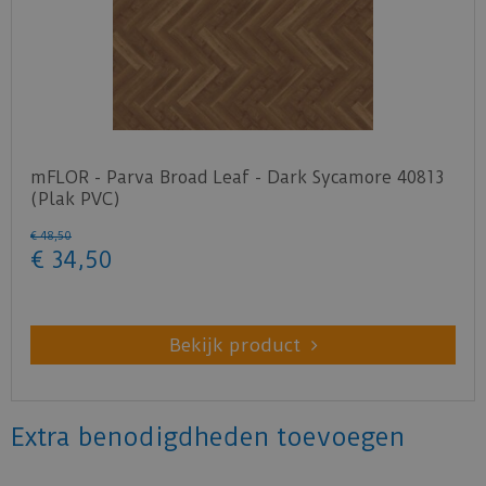
mFLOR - Parva Broad Leaf - Dark Sycamore 40813
(Plak PVC)
€
48
,
50
€
34
,
50
Bekijk product
Extra benodigdheden toevoegen