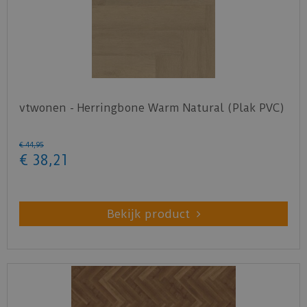
vtwonen - Herringbone Warm Natural (Plak PVC)
€
44
,
95
€
38
,
21
Bekijk product