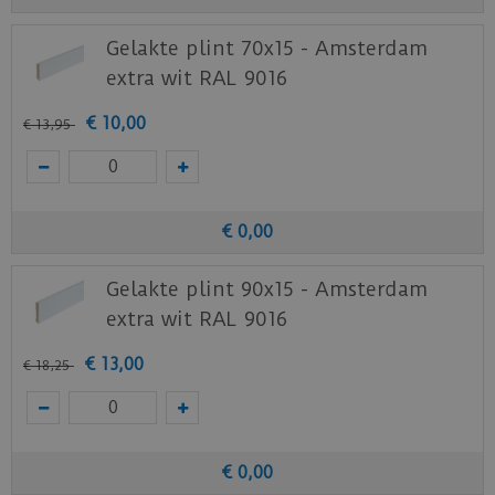
Download
hier
de garantievoorwaarden van de
Gelakte plint 70x15 - Amsterdam
Ambiant PVC vloeren.
extra wit RAL 9016
Staal aanvragen
€
10
,
00
€
13
,
95
Benieuwd hoe deze nieuwe vloer eruit ziet bij je
nieuwe of huidige meubels? Vraag dan
nu
hier
een staal op van deze vloer bij Ambiant.
€
0
,
00
Gelakte plint 90x15 - Amsterdam
extra wit RAL 9016
€
13
,
00
€
18
,
25
€
0
,
00