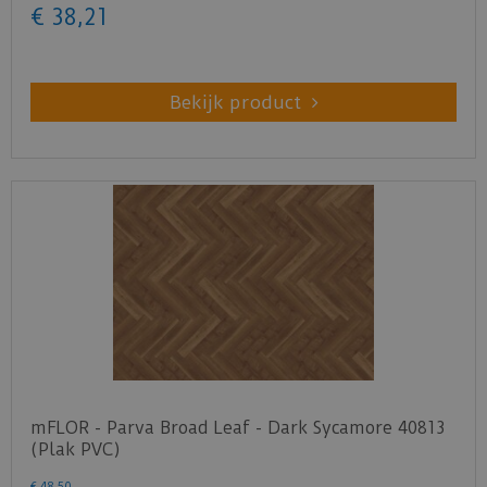
€
38
,
21
Bekijk product
mFLOR - Parva Broad Leaf - Dark Sycamore 40813
(Plak PVC)
€
48
,
50