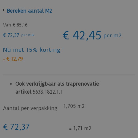
Bereken aantal M2
Van
€
85
,
16
€
42
,
45
€
72
,
37
per m2
per stuk
Nu met 15% korting
-
€
12
,
79
Ook verkrijgbaar als traprenovatie
artikel
5638.1822.1.1
1,705 m2
Aantal per verpakking
€
72
,
37
=
1,71 m2