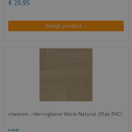
€
29
,
95
Bekijk product
vtwonen - Herringbone Warm Natural (Plak PVC)
€
44
,
95