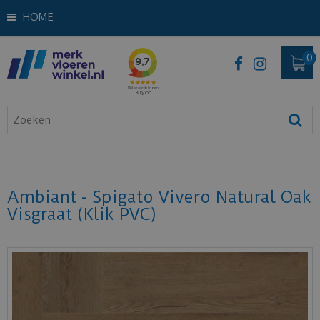
HOME
Ambiant - Spigato Vivero Natural Oak
Visgraat (Klik PVC)