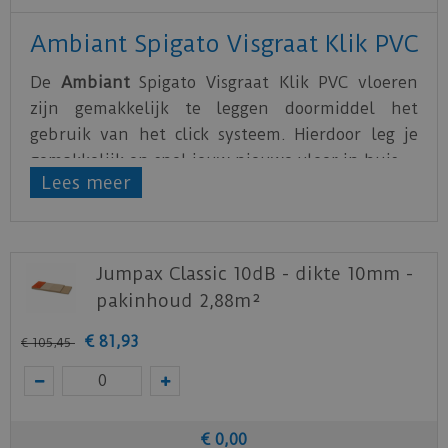
Ambiant Spigato Visgraat Klik PVC
De
Ambiant
Spigato Visgraat Klik PVC vloeren
zijn gemakkelijk te leggen doormiddel het
gebruik van het click systeem. Hierdoor leg je
gemakkelijk en snel jouw nieuwe vloer in huis.
Lees meer
De PVC vloeren van
Ambiant
zijn water- en
krasbestendig. Hierdoor is het optimaal genieten
van de nieuwe vloer.
Jumpax Classic 10dB - dikte 10mm -
Alle Ambiant vloeren zijn voorzien van een
pakinhoud 2,88m²
geïntegreerde ondervloer
die in staat is om
kieren en oneffenheden in de ondergrond te
€
81
,
93
€
105
,
45
overbruggen.
Download
hier
de leg- en onderhoudsinstructie.
Download
hier
de acclimatiseer instructie.
€
0
,
00