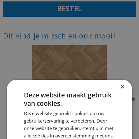
Dit vind je misschien ook mooi!
×
Deze website maakt gebruik
van cookies.
BEREIKBAARHEID
In verband met de vakantie periode zijn wij
Deze website gebruikt cookies om uw
mFLOR - Parva Broad Leaf - Pure Sycamore 40822
gebruikerservaring te verbeteren. Door
(Plak PVC)
t/m 14 augustus telefonisch helaas niet
onze website te gebruiken, stemt u in met
bereikbaar.
€
48
,
50
alle cookies in overeenstemming met ons
€
34
,
50
Bestelling worden uiteraard verwerkt