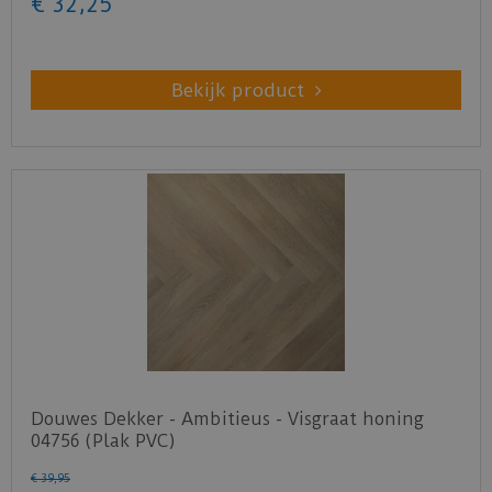
€
32
,
25
Bekijk product
Douwes Dekker - Ambitieus - Visgraat honing
04756 (Plak PVC)
€
39
,
95