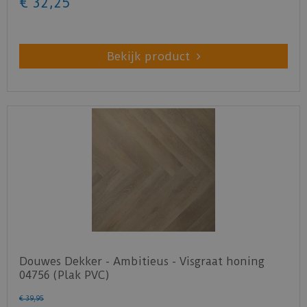
€
32
,
25
Bekijk product
Douwes Dekker - Ambitieus - Visgraat honing
04756 (Plak PVC)
€
39
,
95