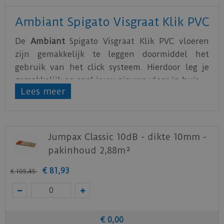
Ambiant Spigato Visgraat Klik PVC
De
Ambiant
Spigato Visgraat Klik PVC vloeren
zijn gemakkelijk te leggen doormiddel het
gebruik van het click systeem. Hierdoor leg je
gemakkelijk en snel jouw nieuwe vloer in huis.
Lees meer
De PVC vloeren van
Ambiant
zijn water- en
krasbestendig. Hierdoor is het optimaal genieten
van de nieuwe vloer.
Jumpax Classic 10dB - dikte 10mm -
Alle Ambiant vloeren zijn voorzien van een
pakinhoud 2,88m²
geïntegreerde ondervloer
die in staat is om
kieren en oneffenheden in de ondergrond te
€
81
,
93
€
105
,
45
overbruggen.
Download
hier
de leg- en onderhoudsinstructie.
Download
hier
de acclimatiseer instructie.
€
0
,
00