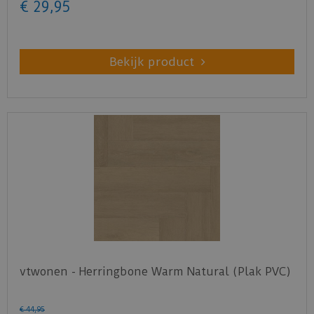
€
29
,
95
Bekijk product
vtwonen - Herringbone Warm Natural (Plak PVC)
€
44
,
95