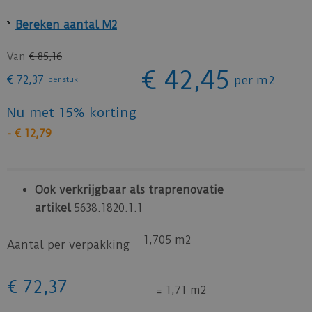
Bereken aantal M2
Van
€
85
,
16
€
42
,
45
€
72
,
37
per m2
per stuk
Nu met 15% korting
-
€
12
,
79
Ook verkrijgbaar als traprenovatie
artikel
5638.1820.1.1
1,705 m2
Aantal per verpakking
€
72
,
37
=
1,71 m2