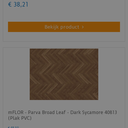
€
38
,
21
Bekijk product
mFLOR - Parva Broad Leaf - Dark Sycamore 40813
(Plak PVC)
€
48
,
50