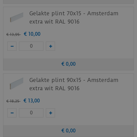
Download
hier
de garantievoorwaarden van de
Gelakte plint 70x15 - Amsterdam
Ambiant PVC vloeren.
extra wit RAL 9016
Staal aanvragen
€
10
,
00
€
13
,
95
Benieuwd hoe deze nieuwe vloer eruit ziet bij je
nieuwe of huidige meubels? Vraag dan
nu
hier
een staal op van deze vloer bij Ambiant.
€
0
,
00
Gelakte plint 90x15 - Amsterdam
extra wit RAL 9016
€
13
,
00
€
18
,
25
€
0
,
00