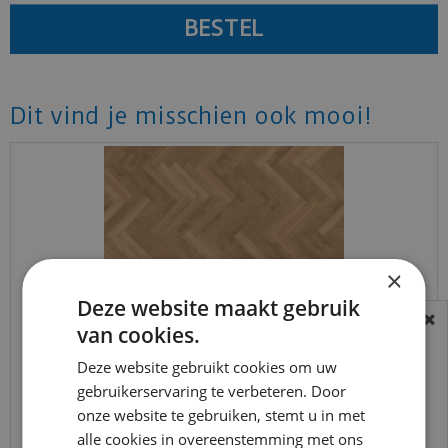
Dit vind je misschien ook mooi!
×
Deze website maakt gebruik
van cookies.
BEREIKBAARHEID
In verband met de vakantie periode zijn wij
Deze website gebruikt cookies om uw
mFLOR - Parva Broad Leaf - Pure Sycamore 40822
(Plak PVC)
t/m 14 augustus telefonisch helaas niet
gebruikerservaring te verbeteren. Door
onze website te gebruiken, stemt u in met
bereikbaar.
€
48
,
50
alle cookies in overeenstemming met ons
€
34
,
50
Bestelling worden uiteraard verwerkt