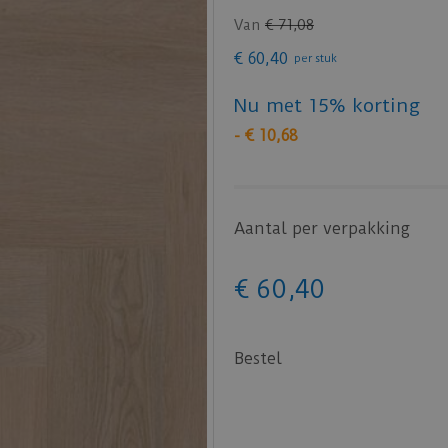
Van
€
71
,
08
€
60
,
40
per stuk
Nu met 15% korting
-
€
10
,
68
Aantal per verpakking
€
60
,
40
Bestel