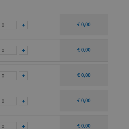
€
0
,
00
€
0
,
00
taal op van deze vloer bij Ambiant.
€
0
,
00
€
0
,
00
€
0
,
00