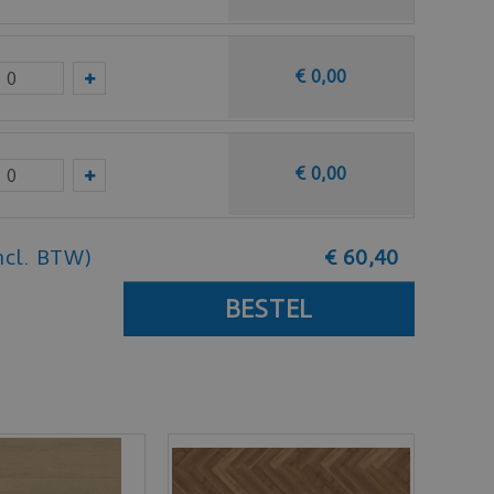
€
0
,
00
€
0
,
00
ncl. BTW)
€
60
,
40