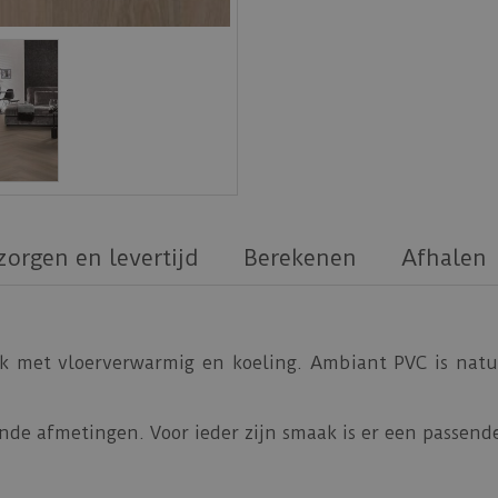
zorgen en levertijd
Berekenen
Afhalen
k met vloerverwarmig en koeling. Ambiant PVC is natuu
nde afmetingen. Voor ieder zijn smaak is er een passende 
e vloer feilloos te plakken zijn.