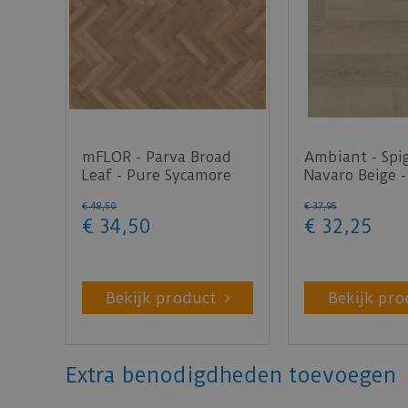
mFLOR - Parva Broad
Ambiant - Spi
Leaf - Pure Sycamore
Navaro Beige -
40822 (Plak PVC)
(Plak PVC)
€
48
,
50
€
37
,
95
€
34
,
50
€
32
,
25
Bekijk product
Bekijk pro
Extra benodigdheden toevoegen