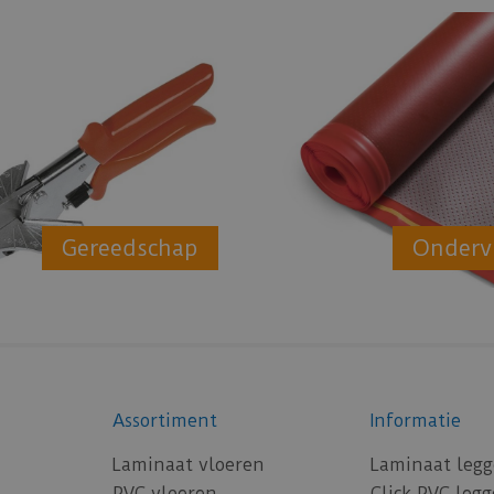
Gereedschap
Onderv
Assortiment
Informatie
Laminaat vloeren
Laminaat leg
PVC vloeren
Click PVC leg