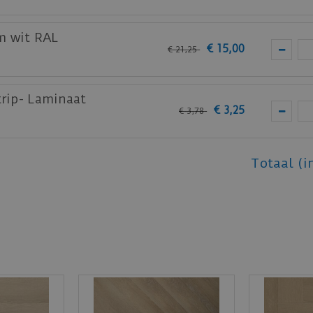
m wit RAL
€
15
,
00
€
21
,
25
trip- Laminaat
€
3
,
25
€
3
,
78
Totaal (i