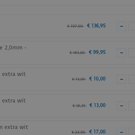
an
Ambiant
is de
Co-pro PVC-lijm 13kg
.
ie.
€
136
,
95
€
197
,
00
de Ambiant PVC vloeren.
te 2,0mm -
€
99
,
95
€
143
,
60
bij je nieuwe of huidige meubels? Vraag dan nu
hier
een s
 extra wit
€
10
,
00
€
13
,
95
 extra wit
€
13
,
00
€
18
,
25
m extra wit
€
17
,
00
€
23
,
95