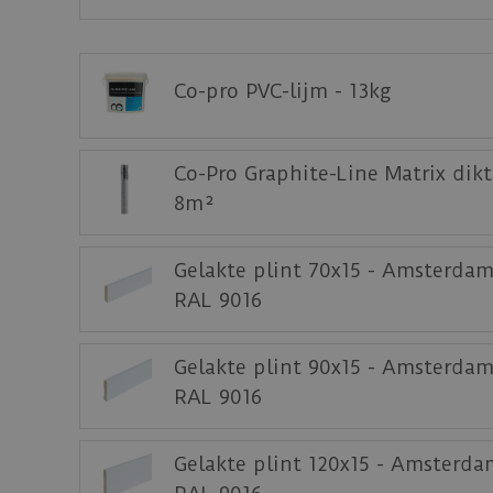
Bijbehorende lijm voor de PVC plak series v
Download
hier
de leg- en onderhoudsinstruct
Co-pro PVC-lijm - 13kg
Download
hier
de acclimatiseer instructie.
Download
hier
de garantievoorwaarden van 
Co-Pro Graphite-Line Matrix dik
Staal aanvragen
8m²
Benieuwd hoe deze nieuwe vloer eruit ziet 
Gelakte plint 70x15 - Amsterdam
RAL 9016
Gelakte plint 90x15 - Amsterdam
RAL 9016
Gelakte plint 120x15 - Amsterda