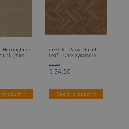
- Herringbone
mFLOR - Parva Broad
ural (Plak
Leaf - Dark Sycamore
40813 (Plak PVC)
€
48
,
50
€
34
,
50
k product
Bekijk product