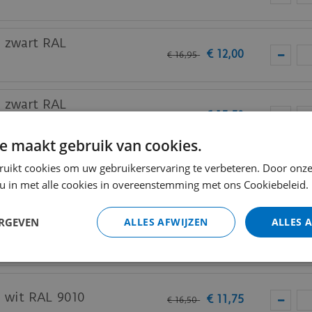
m zwart RAL
€
12
,
00
€
16
,
95
m zwart RAL
€
15
,
50
€
21
,
95
e maakt gebruik van cookies.
am zwart RAL
ruikt cookies om uw gebruikerservaring te verbeteren. Door onze
€
19
,
50
€
27
,
50
 u in met alle cookies in overeenstemming met ons Cookiebeleid.
ERGEVEN
ALLES AFWIJZEN
ALLES 
m wit RAL 9010
€
9
,
50
€
13
,
25
m wit RAL 9010
€
11
,
75
€
16
,
50