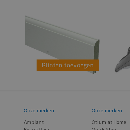
Plinten toevoegen
Onze merken
Onze merken
Ambiant
Otium at Home
Beautifloor
Quick-Step