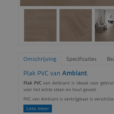
Omschrijving
Specificaties
Be
Plak PVC van
Ambiant
.
Plak PVC
van Ambiant is ideaal voor gebrui
voor het echte steen en hout gevoel.
PVC van Ambiant is verkrijgbaar is verschille
Lees meer
Zorg voor een egale ondervloer, hierdoor zal d