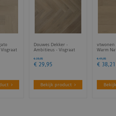
gato
Douwes Dekker -
vtwonen 
 Visgraat
Ambitieus - Visgraat
Warm Nat
honing 04756 (Plak
PVC)
€
39
,
95
€
44
,
95
PVC)
€
29
,
95
€
38
,
21
duct
Bekijk product
Bekij