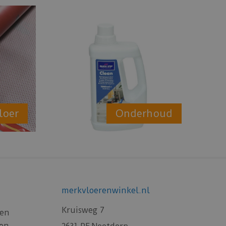
loer
Onderhoud
merkvloerenwinkel.nl
Kruisweg 7
gen
gen