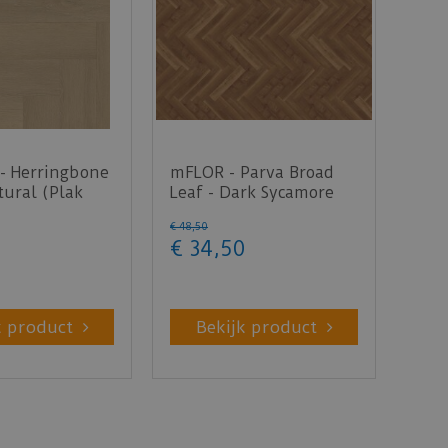
- Herringbone
mFLOR - Parva Broad
ural (Plak
Leaf - Dark Sycamore
40813 (Plak PVC)
€
48
,
50
€
34
,
50
k product
Bekijk product