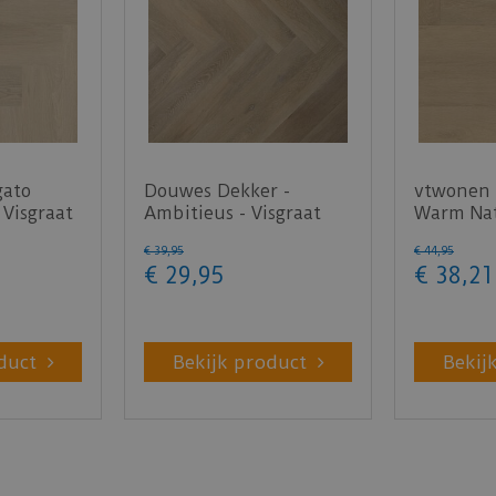
gato
Douwes Dekker -
vtwonen 
 Visgraat
Ambitieus - Visgraat
Warm Nat
honing 04756 (Plak
PVC)
€
39
,
95
€
44
,
95
PVC)
€
29
,
95
€
38
,
21
duct
Bekijk product
Bekij