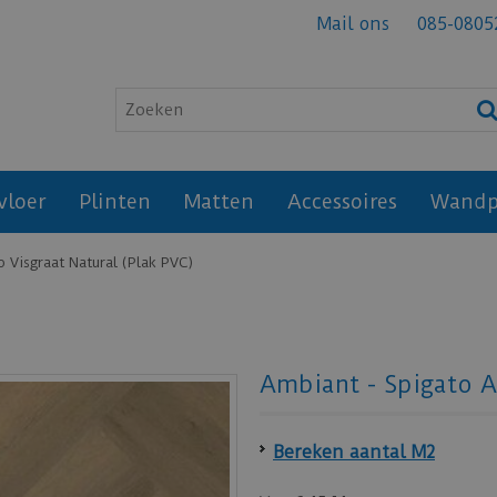
Mail ons
085-0805
vloer
Plinten
Matten
Accessoires
Wandp
 Visgraat Natural (Plak PVC)
Ambiant - Spigato A
Bereken aantal M2