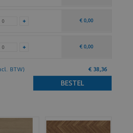
€
0
,
00
€
0
,
00
ncl. BTW)
€
38
,
36