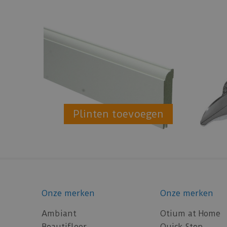
Plinten toevoegen
Onze merken
Onze merken
Ambiant
Otium at Home
Beautifloor
Quick-Step