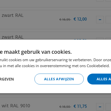
m zwart RAL
€
12
,
00
€
16
,
95
m zwart RAL
€
15
,
50
€
21
,
95
e maakt gebruik van cookies.
am zwart RAL
ruikt cookies om uw gebruikerservaring te verbeteren. Door onze
€
19
,
50
€
27
,
50
 u in met alle cookies in overeenstemming met ons Cookiebeleid.
ERGEVEN
ALLES AFWIJZEN
ALLES 
m wit RAL 9010
€
9
,
50
€
13
,
25
m wit RAL 9010
€
11
,
75
€
16
,
50