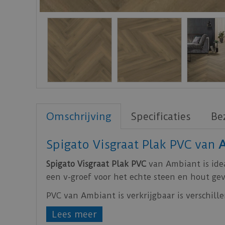
Omschrijving
Specificaties
Be
Spigato Visgraat Plak PVC van
Spigato Visgraat Plak PVC
van Ambiant is ide
een v-groef voor het echte steen en hout gev
PVC van Ambiant is verkrijgbaar is verschille
Lees meer
Zorg voor een egale ondervloer, hierdoor zal d