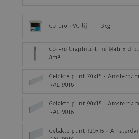
Bijbehorende lijm voor de PVC plak series v
Deze kwaliteit doorleggen op de trap? Laat je
Co-pro PVC-lijm - 13kg
Download
hier
de leg- en onderhoudsinstruct
Download
hier
de acclimatiseer instructie.
Co-Pro Graphite-Line Matrix dik
Download
hier
de garantievoorwaarden van 
8m²
Staal aanvragen
Benieuwd hoe deze nieuwe vloer eruit ziet 
Gelakte plint 70x15 - Amsterdam
RAL 9016
Gelakte plint 90x15 - Amsterdam
RAL 9016
Gelakte plint 120x15 - Amsterda