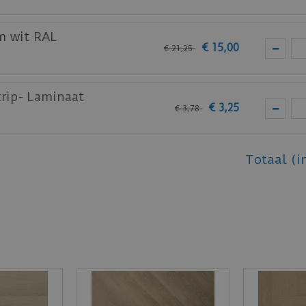
m wit RAL
€
15
,
00
€
21
,
25
trip- Laminaat
€
3
,
25
€
3
,
78
Totaal (i