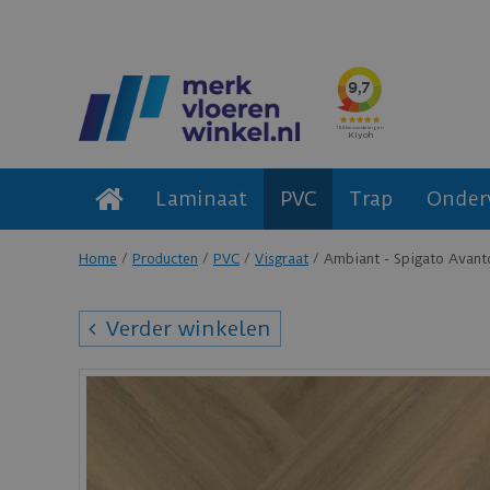
Laminaat
PVC
Trap
Onder
Home
Producten
PVC
Visgraat
Ambiant - Spigato Avanto
Verder winkelen