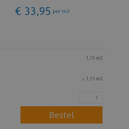
€
33
,
95
per m2
1,13 m2
=
1,13 m2