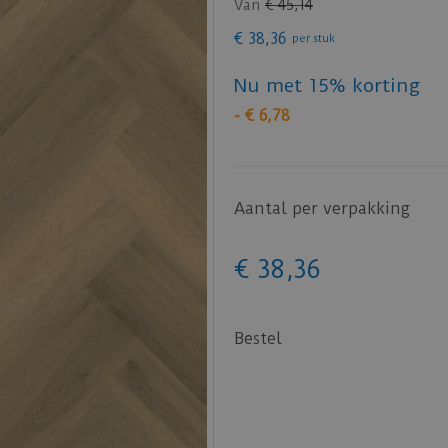
Van
€
45
,
14
€
38
,
36
per stuk
Nu met 15% korting
-
€
6
,
78
Aantal per verpakking
€
38
,
36
Bestel