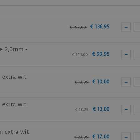
an
Ambiant
is de
Co-pro PVC-lijm 13kg
.
 trap onderdeel zijn van je interieur en bestel
hier
je ei
€
136
,
95
€
197
,
00
ie.
te 2,0mm -
de Ambiant PVC vloeren.
€
99
,
95
€
143
,
60
bij je nieuwe of huidige meubels? Vraag dan nu
hier
een s
 extra wit
€
10
,
00
€
13
,
95
 extra wit
€
13
,
00
€
18
,
25
m extra wit
€
17
,
00
€
23
,
95