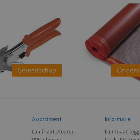
Gereedschap
Onderv
Assortiment
Informatie
Laminaat vloeren
Laminaat leg
PVC vloeren
Click PVC leg