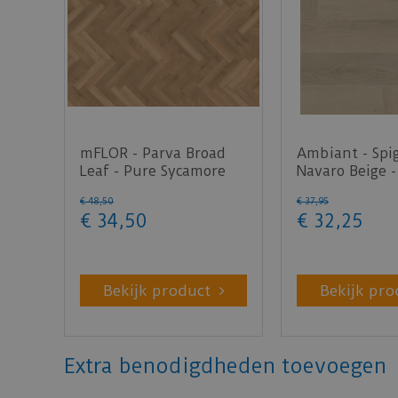
mFLOR - Parva Broad
Ambiant - Spi
Leaf - Pure Sycamore
Navaro Beige -
40822 (Plak PVC)
(Plak PVC)
€
48
,
50
€
37
,
95
€
34
,
50
€
32
,
25
Bekijk product
Bekijk pro
Extra benodigdheden toevoegen