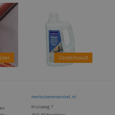
loer
Onderhoud
merkvloerenwinkel.nl
Kruisweg 7
gen
gen