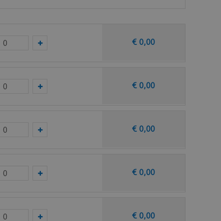
gen trap.
€
0
,
00
€
0
,
00
taal op van deze vloer bij Ambiant.
€
0
,
00
€
0
,
00
€
0
,
00