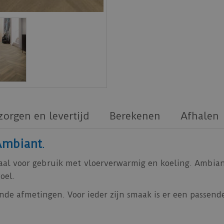
zorgen en levertijd
Berekenen
Afhalen
Ambiant
.
aal voor gebruik met vloerverwarmig en koeling. Ambiant
oel.
nde afmetingen. Voor ieder zijn smaak is er een passende 
e vloer feilloos te plakken zijn.