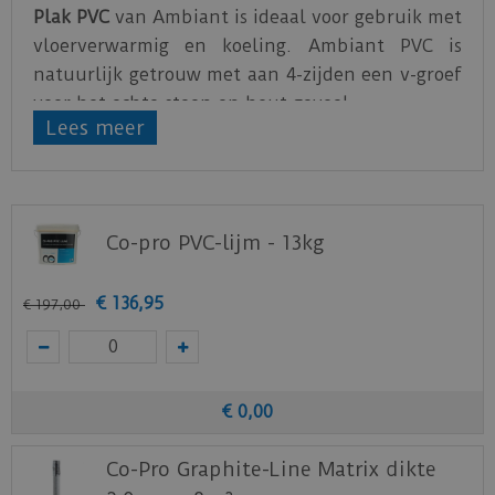
Plak PVC
van Ambiant is ideaal voor gebruik met
vloerverwarmig en koeling. Ambiant PVC is
natuurlijk getrouw met aan 4-zijden een v-groef
voor het echte steen en hout gevoel.
Lees meer
PVC van Ambiant is verkrijgbaar is verschillende
afmetingen. Voor ieder zijn smaak is er een
passende vloer, rechte plank, tegel of visgraat.
Co-pro PVC-lijm - 13kg
Zorg voor een egale ondervloer, hierdoor zal de
vloer feilloos te plakken zijn.
€
136
,
95
€
197
,
00
Bijbehorende lijm voor de PVC plak series van
Ambiant
is de
Co-pro PVC-lijm 13kg
.
Download
hier
de leg- en onderhoudsinstructie.
€
0
,
00
Download
hier
de acclimatiseer instructie.
Download
hier
de garantievoorwaarden van de
Co-Pro Graphite-Line Matrix dikte
Ambiant PVC vloeren.