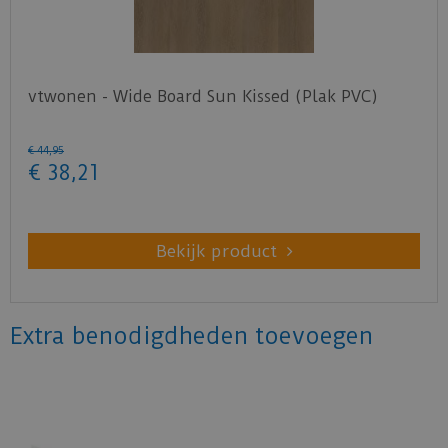
vtwonen - Wide Board Sun Kissed (Plak PVC)
€
44
,
95
€
38
,
21
Bekijk product
Extra benodigdheden toevoegen