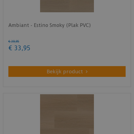
Ambiant - Estino Smoky (Plak PVC)
€
39
,
95
€
33
,
95
Bekijk product