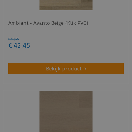
Ambiant - Avanto Beige (Klik PVC)
€
49
,
95
€
42
,
45
Bekijk product