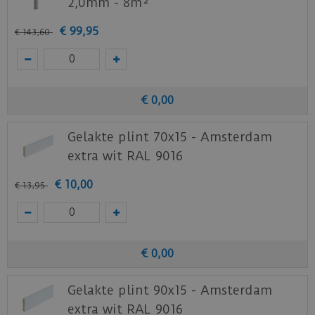
2,0mm - 8m²
Staal aanvragen
€
99
,
95
€
143
,
60
Benieuwd hoe deze nieuwe vloer eruit ziet bij je
nieuwe of huidige meubels? Vraag dan
nu
hier
een staal op van deze vloer bij Ambiant.
€
0
,
00
Gelakte plint 70x15 - Amsterdam
extra wit RAL 9016
€
10
,
00
€
13
,
95
€
0
,
00
Gelakte plint 90x15 - Amsterdam
extra wit RAL 9016