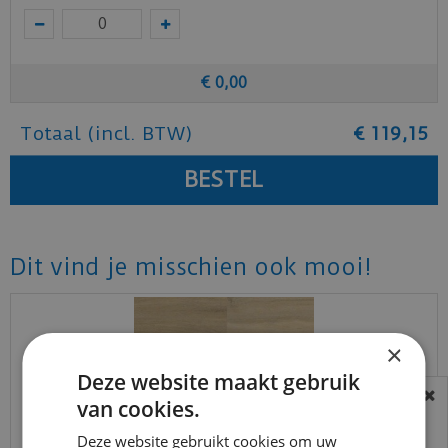
€
0
,
00
Totaal (incl. BTW)
€
119
,
15
Dit vind je misschien ook mooi!
×
Deze website maakt gebruik
van cookies.
BEREIKBAARHEID
In verband met de vakantie periode zijn wij
Deze website gebruikt cookies om uw