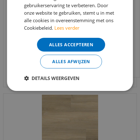
gebruikerservaring te verbeteren. Door
t/m 14 augustus telefonisch helaas niet
onze website te gebruiken, stemt u in met
bereikbaar.
alle cookies in overeenstemming met ons
Bestelling worden uiteraard verwerkt
Ambiant - Avanto Beige (Plak PVC)
Cookiebeleid.
Lees verder
echter iets minder snel dan wat je van ons
gewend bent.
€
37
,
95
ALLES ACCEPTEREN
€
32
,
25
Voor vragen kan je ons bereiken via
email:
info@merkvloerenwinkel.nl
ALLES AFWIJZEN
Bekijk product
DETAILS WEERGEVEN