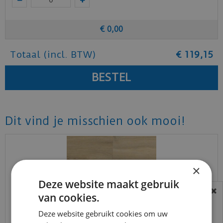
€
0
,
00
Totaal (incl. BTW)
€
119
,
15
Dit vind je misschien ook mooi!
×
Deze website maakt gebruik
van cookies.
BEREIKBAARHEID
In verband met de vakantie periode zijn wij
Deze website gebruikt cookies om uw