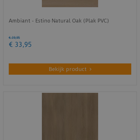
Ambiant - Estino Natural Oak (Plak PVC)
€
39
,
95
€
33
,
95
Bekijk product