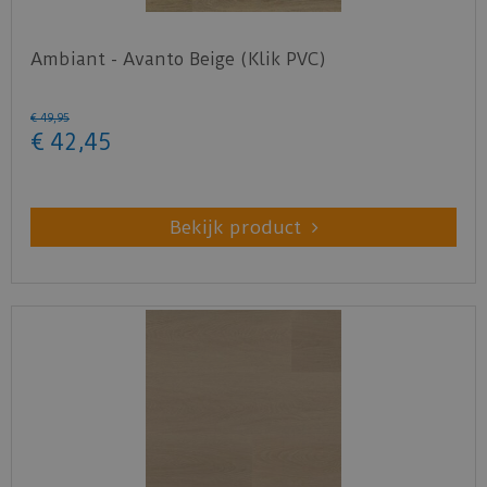
Ambiant - Avanto Beige (Klik PVC)
€
49
,
95
€
42
,
45
Bekijk product