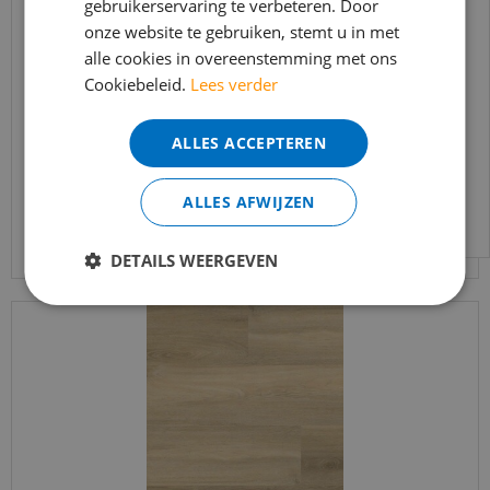
gebruikerservaring te verbeteren. Door
t/m 14 augustus telefonisch helaas niet
onze website te gebruiken, stemt u in met
bereikbaar.
Ambiant - Avanto Beige (Plak PVC)
alle cookies in overeenstemming met ons
Bestelling worden uiteraard verwerkt
Cookiebeleid.
Lees verder
echter iets minder snel dan wat je van ons
€
37
,
95
gewend bent.
€
32
,
25
ALLES ACCEPTEREN
Voor vragen kan je ons bereiken via
email:
info@merkvloerenwinkel.nl
ALLES AFWIJZEN
Bekijk product
DETAILS WEERGEVEN