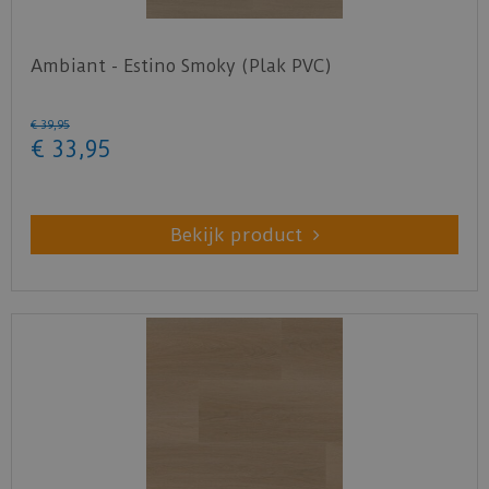
Ambiant - Estino Smoky (Plak PVC)
€
39
,
95
€
33
,
95
Bekijk product