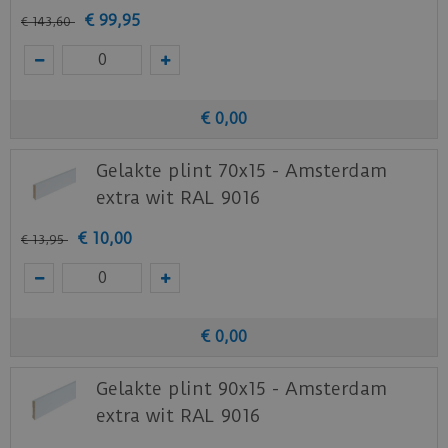
Staal aanvragen
€
99
,
95
€
143
,
60
Benieuwd hoe deze nieuwe vloer eruit ziet bij je
nieuwe of huidige meubels? Vraag dan
nu
hier
een staal op van deze vloer bij Ambiant.
€
0
,
00
Gelakte plint 70x15 - Amsterdam
extra wit RAL 9016
€
10
,
00
€
13
,
95
€
0
,
00
Gelakte plint 90x15 - Amsterdam
extra wit RAL 9016