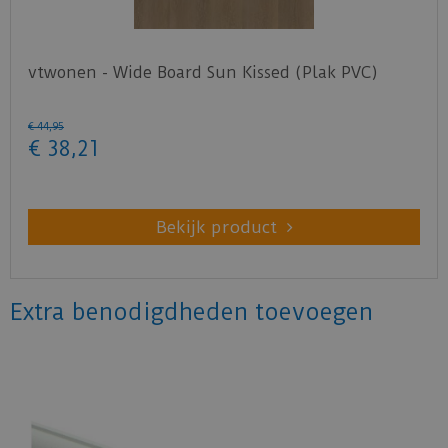
vtwonen - Wide Board Sun Kissed (Plak PVC)
€
44
,
95
€
38
,
21
Bekijk product
Extra benodigdheden toevoegen