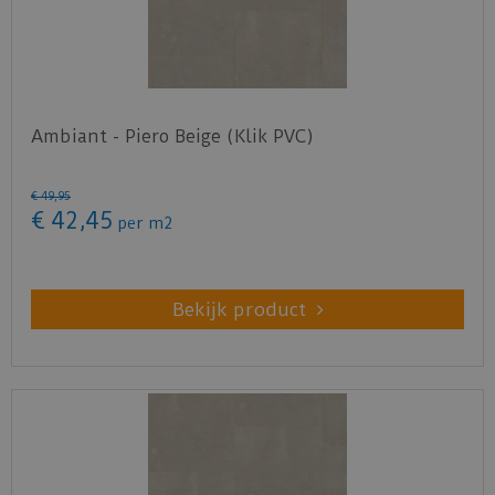
Ambiant - Piero Beige (Klik PVC)
€
49
,
95
€
42
,
45
per m2
Bekijk product