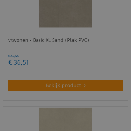
vtwonen - Basic XL Sand (Plak PVC)
€
42
,
95
€
36
,
51
Bekijk product