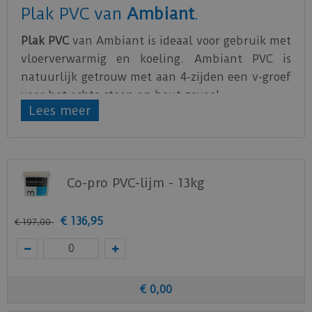
Plak PVC van
Ambiant
.
Plak PVC
van Ambiant is ideaal voor gebruik met
vloerverwarmig en koeling. Ambiant PVC is
natuurlijk getrouw met aan 4-zijden een v-groef
voor het echte steen en hout gevoel.
Lees meer
PVC van Ambiant is verkrijgbaar is verschillende
afmetingen. Voor ieder zijn smaak is er een
passende vloer, rechte plank, tegel of visgraat.
Co-pro PVC-lijm - 13kg
Zorg voor een egale ondervloer, hierdoor zal de
vloer feilloos te plakken zijn.
€
136
,
95
€
197
,
00
Bijbehorende lijm voor de PVC plak series van
Ambiant
is de
Co-pro PVC-lijm 13kg
.
Download
hier
de leg- en onderhoudsinstructie.
€
0
,
00
Download
hier
de acclimatiseer instructie.