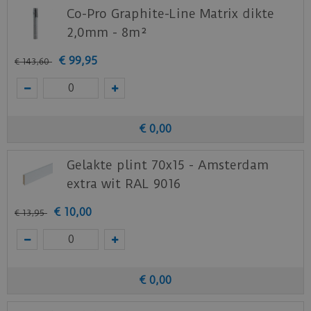
Download
hier
de garantievoorwaarden van de
Co-Pro Graphite-Line Matrix dikte
Ambiant PVC vloeren.
2,0mm - 8m²
Staal aanvragen
€
99
,
95
€
143
,
60
Benieuwd hoe deze nieuwe vloer eruit ziet bij je
nieuwe of huidige meubels? Vraag dan
nu
hier
een staal op van deze vloer bij Ambiant.
€
0
,
00
Gelakte plint 70x15 - Amsterdam
extra wit RAL 9016
€
10
,
00
€
13
,
95
€
0
,
00