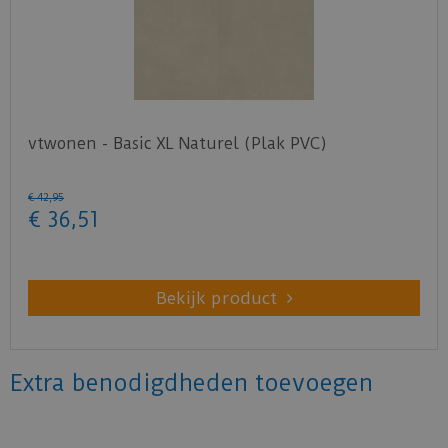
vtwonen - Basic XL Naturel (Plak PVC)
€
42
,
95
€
36
,
51
Bekijk product
Extra benodigdheden toevoegen