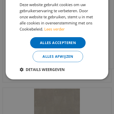
In verband met de vakantie periode zijn wij
Deze website gebruikt cookies om uw
t/m 14 augustus telefonisch helaas niet
gebruikerservaring te verbeteren. Door
onze website te gebruiken, stemt u in met
bereikbaar.
alle cookies in overeenstemming met ons
Bestelling worden uiteraard verwerkt
Cookiebeleid.
Lees verder
vtwonen - Royal Sun Kissed (Plak PVC)
echter iets minder snel dan wat je van ons
gewend bent.
ALLES ACCEPTEREN
€
46
,
95
Voor vragen kan je ons bereiken via
€
39
,
91
per m2
email:
info@merkvloerenwinkel.nl
ALLES AFWIJZEN
Bekijk product
DETAILS WEERGEVEN