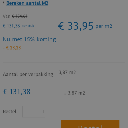
Bereken aantal M2
Van
€
154
,
61
€
33
,
95
€
131
,
38
per m2
per stuk
Nu met 15% korting
-
€
23
,
23
3,87 m2
Aantal per verpakking
€
131
,
38
=
3,87 m2
Bestel