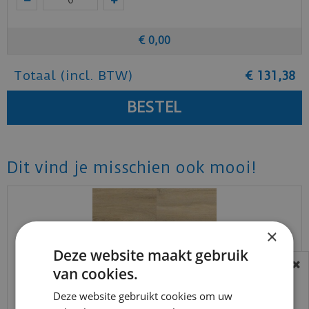
€
0
,
00
Totaal (incl. BTW)
€
131
,
38
Dit vind je misschien ook mooi!
×
Deze website maakt gebruik
van cookies.
BEREIKBAARHEID
In verband met de vakantie periode zijn wij
Deze website gebruikt cookies om uw