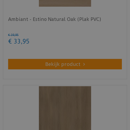
Ambiant - Estino Natural Oak (Plak PVC)
€
39
,
95
€
33
,
95
Bekijk product