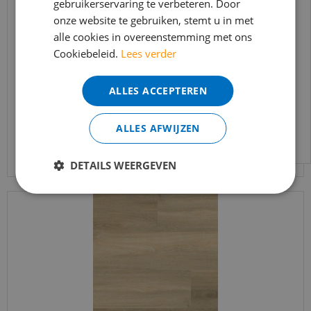
gebruikerservaring te verbeteren. Door
t/m 14 augustus telefonisch helaas niet
onze website te gebruiken, stemt u in met
bereikbaar.
Ambiant - Avanto Beige (Plak PVC)
alle cookies in overeenstemming met ons
Bestelling worden uiteraard verwerkt
Cookiebeleid.
Lees verder
echter iets minder snel dan wat je van ons
€
37
,
95
gewend bent.
€
32
,
25
ALLES ACCEPTEREN
Voor vragen kan je ons bereiken via
email:
info@merkvloerenwinkel.nl
ALLES AFWIJZEN
Bekijk product
DETAILS WEERGEVEN