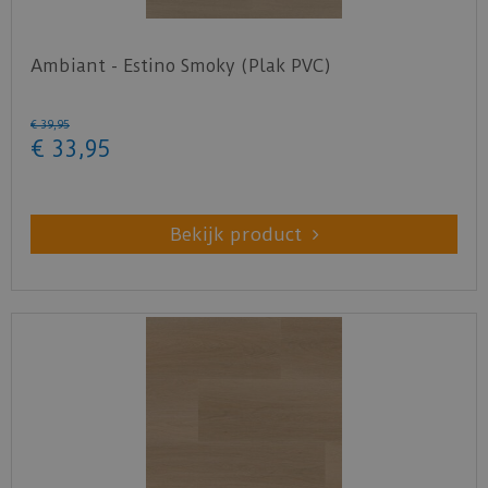
Ambiant - Estino Smoky (Plak PVC)
€
39
,
95
€
33
,
95
Bekijk product