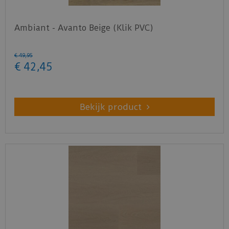
Ambiant - Avanto Beige (Klik PVC)
€
49
,
95
€
42
,
45
Bekijk product