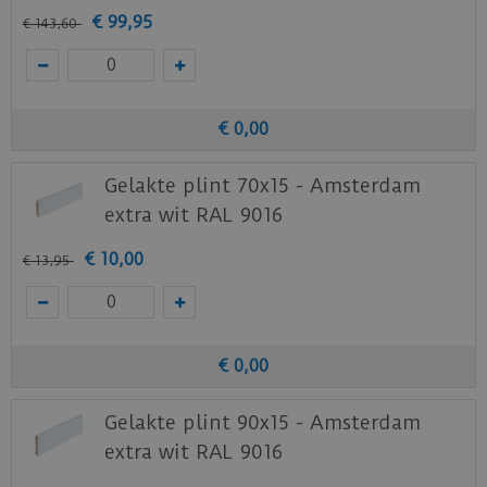
Staal aanvragen
€
99
,
95
€
143
,
60
Benieuwd hoe deze nieuwe vloer eruit ziet bij je
nieuwe of huidige meubels? Vraag dan
nu
hier
een staal op van deze vloer bij Ambiant.
€
0
,
00
Gelakte plint 70x15 - Amsterdam
extra wit RAL 9016
€
10
,
00
€
13
,
95
€
0
,
00
Gelakte plint 90x15 - Amsterdam
extra wit RAL 9016