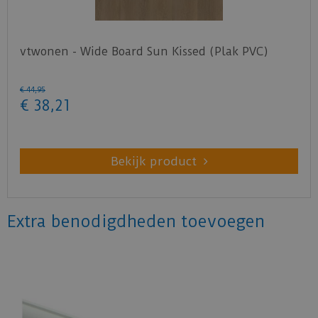
vtwonen - Wide Board Sun Kissed (Plak PVC)
€
44
,
95
€
38
,
21
Bekijk product
Extra benodigdheden toevoegen