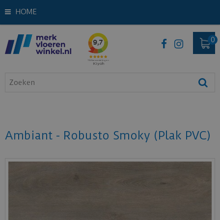
HOME
Ambiant - Robusto Smoky (Plak PVC)