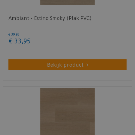
Ambiant - Estino Smoky (Plak PVC)
€
39
,
95
€
33
,
95
Bekijk product