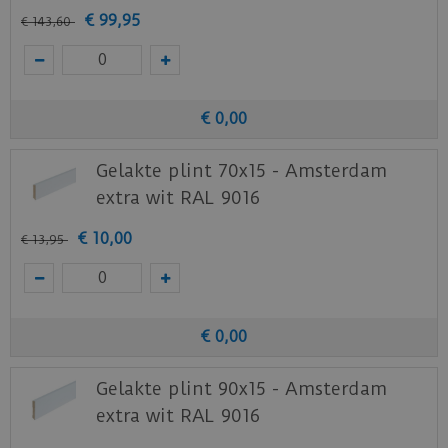
Staal aanvragen
€
99
,
95
€
143
,
60
Benieuwd hoe deze nieuwe vloer eruit ziet bij je
nieuwe of huidige meubels? Vraag dan
nu
hier
een staal op van deze vloer bij Ambiant.
€
0
,
00
Gelakte plint 70x15 - Amsterdam
extra wit RAL 9016
€
10
,
00
€
13
,
95
€
0
,
00
Gelakte plint 90x15 - Amsterdam
extra wit RAL 9016