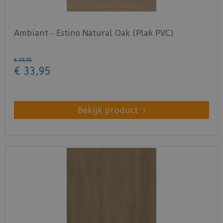
Ambiant - Estino Natural Oak (Plak PVC)
€
39
,
95
€
33
,
95
Bekijk product