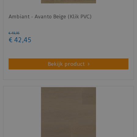
Ambiant - Avanto Beige (Klik PVC)
€
49
,
95
€
42
,
45
Bekijk product