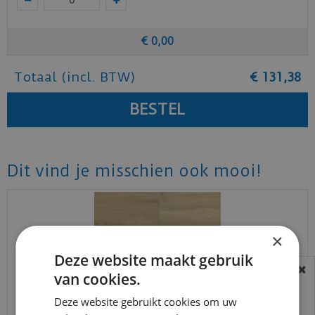
€
0
,
00
Totaal (incl. BTW)
€
131
,
38
Dit vind je misschien ook mooi!
×
Deze website maakt gebruik
van cookies.
BEREIKBAARHEID
In verband met de vakantie periode zijn wij
Deze website gebruikt cookies om uw