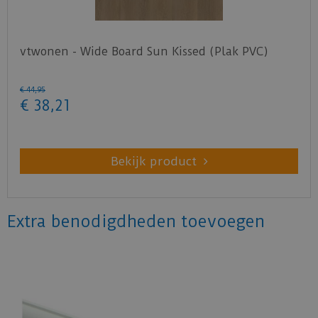
vtwonen - Wide Board Sun Kissed (Plak PVC)
€
44
,
95
€
38
,
21
Bekijk product
Extra benodigdheden toevoegen