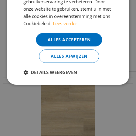
gebruikerservaring te verbeteren. Door
t/m 14 augustus telefonisch helaas niet
onze website te gebruiken, stemt u in met
bereikbaar.
Ambiant - Avanto Beige (Plak PVC)
alle cookies in overeenstemming met ons
Bestelling worden uiteraard verwerkt
Cookiebeleid.
Lees verder
echter iets minder snel dan wat je van ons
€
37
,
95
gewend bent.
€
32
,
25
ALLES ACCEPTEREN
Voor vragen kan je ons bereiken via
email:
info@merkvloerenwinkel.nl
ALLES AFWIJZEN
Bekijk product
DETAILS WEERGEVEN