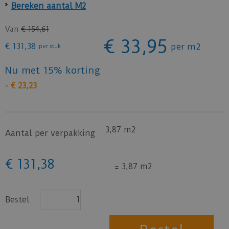
Bereken aantal M2
Van
€
154
,
61
€
33
,
95
€
131
,
38
per m2
per stuk
Nu met 15% korting
-
€
23
,
23
3,87 m2
Aantal per verpakking
€
131
,
38
=
3,87 m2
Bestel