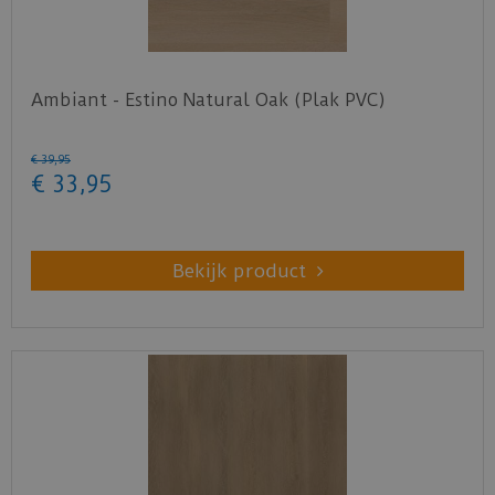
Ambiant - Estino Natural Oak (Plak PVC)
€
39
,
95
€
33
,
95
Bekijk product