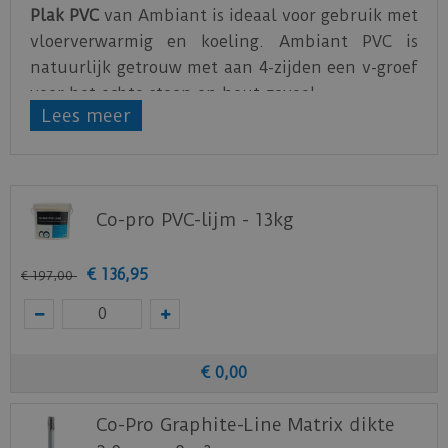
Plak PVC
van Ambiant is ideaal voor gebruik met
vloerverwarmig en koeling. Ambiant PVC is
natuurlijk getrouw met aan 4-zijden een v-groef
voor het echte steen en hout gevoel.
Lees meer
PVC van Ambiant is verkrijgbaar is verschillende
afmetingen. Voor ieder zijn smaak is er een
passende vloer, rechte plank, tegel of visgraat.
Co-pro PVC-lijm - 13kg
Zorg voor een egale ondervloer, hierdoor zal de
vloer feilloos te plakken zijn.
€
136
,
95
€
197
,
00
Bijbehorende lijm voor de PVC plak series van
Ambiant
is de
Co-pro PVC-lijm 13kg
.
Download
hier
de leg- en onderhoudsinstructie.
€
0
,
00
Download
hier
de acclimatiseer instructie.
Download
hier
de garantievoorwaarden van de
Co-Pro Graphite-Line Matrix dikte
Ambiant PVC vloeren.