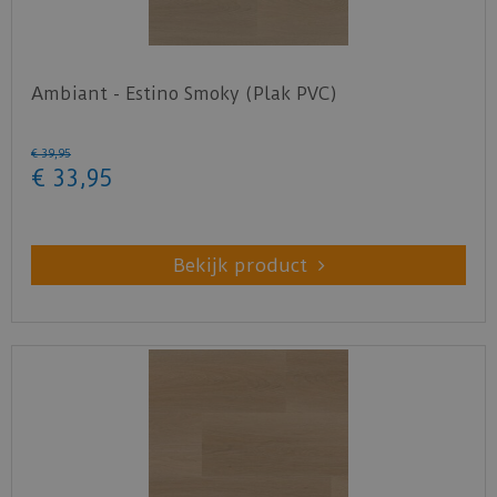
Ambiant - Estino Smoky (Plak PVC)
€
39
,
95
€
33
,
95
Bekijk product