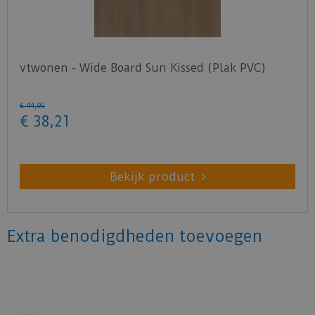
vtwonen - Wide Board Sun Kissed (Plak PVC)
€
44
,
95
€
38
,
21
Bekijk product
Extra benodigdheden toevoegen