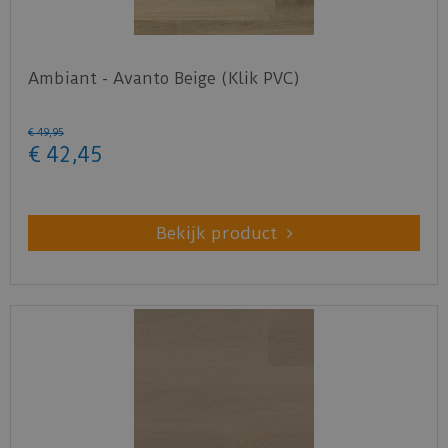
Ambiant - Avanto Beige (Klik PVC)
€
49
,
95
€
42
,
45
Bekijk product