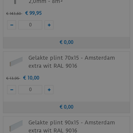
2,0mm - 8m²
Staal aanvragen
€
99
,
95
€
143
,
60
Benieuwd hoe deze nieuwe vloer eruit ziet bij je
nieuwe of huidige meubels? Vraag dan
nu
hier
een staal op van deze vloer bij Ambiant.
€
0
,
00
Gelakte plint 70x15 - Amsterdam
extra wit RAL 9016
€
10
,
00
€
13
,
95
€
0
,
00
Gelakte plint 90x15 - Amsterdam
extra wit RAL 9016