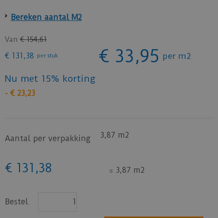
Bereken aantal M2
Van
€
154
,
61
€
33
,
95
€
131
,
38
per m2
per stuk
Nu met 15% korting
-
€
23
,
23
3,87 m2
Aantal per verpakking
€
131
,
38
=
3,87 m2
Bestel