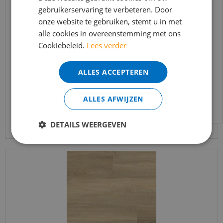
t/m 14 augustus telefonisch helaas niet
gebruikerservaring te verbeteren. Door
onze website te gebruiken, stemt u in met
bereikbaar.
alle cookies in overeenstemming met ons
Bestelling worden uiteraard verwerkt
Ambiant - Avanto Beige (Plak PVC)
Cookiebeleid.
Lees verder
echter iets minder snel dan wat je van ons
gewend bent.
€
37
,
95
ALLES ACCEPTEREN
€
32
,
25
Voor vragen kan je ons bereiken via
email:
info@merkvloerenwinkel.nl
ALLES AFWIJZEN
Bekijk product
DETAILS WEERGEVEN