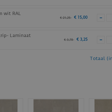
m wit RAL
€
15
,
00
€
21
,
25
trip- Laminaat
€
3
,
25
€
3
,
78
Totaal (i