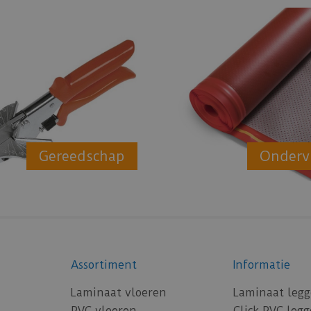
Gereedschap
Onderv
Assortiment
Informatie
Laminaat vloeren
Laminaat leg
PVC vloeren
Click PVC leg