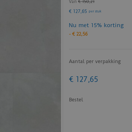
Van
€
150
,
21
€
127
,
65
per stuk
Nu met 15% korting
-
€
22
,
56
Aantal per verpakking
€
127
,
65
Bestel