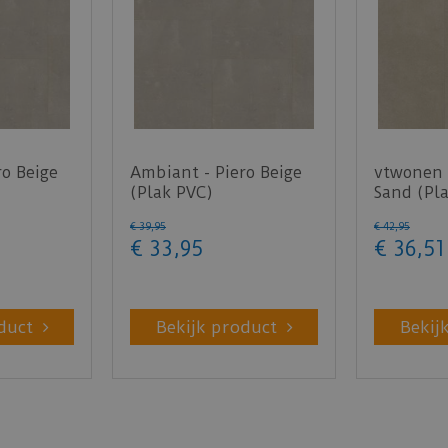
ro Beige
Ambiant - Piero Beige
vtwonen -
(Plak PVC)
Sand (Pl
€
39
,
95
€
42
,
95
€
33
,
95
€
36
,
51
duct
Bekijk product
Bekij