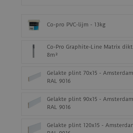
Bijbehorende lijm voor de PVC plak series v
Download
hier
de leg- en onderhoudsinstruct
Co-pro PVC-lijm - 13kg
Download
hier
de acclimatiseer instructie.
Download
hier
de garantievoorwaarden van 
Co-Pro Graphite-Line Matrix dik
Staal aanvragen
8m²
Benieuwd hoe deze nieuwe vloer eruit ziet 
Gelakte plint 70x15 - Amsterdam
RAL 9016
Gelakte plint 90x15 - Amsterdam
RAL 9016
Gelakte plint 120x15 - Amsterda