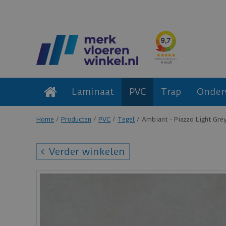
Laminaat
PVC
Trap
Onder
Home
Producten
PVC
Tegel
Ambiant - Piazzo Light Gre
Verder winkelen