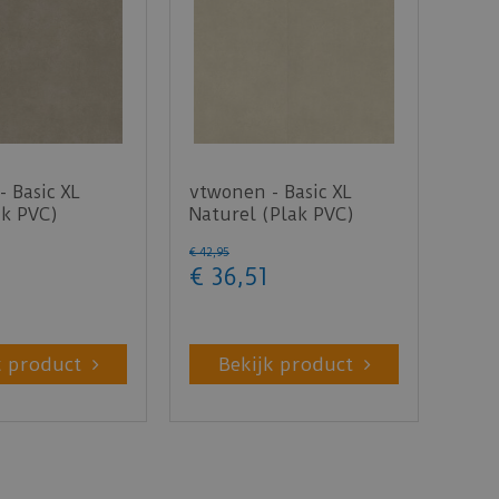
 Basic XL
vtwonen - Basic XL
ak PVC)
Naturel (Plak PVC)
€
42
,
95
€
36
,
51
k product
Bekijk product