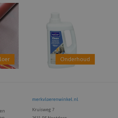
loer
Onderhoud
merkvloerenwinkel.nl
Kruisweg 7
gen
gen