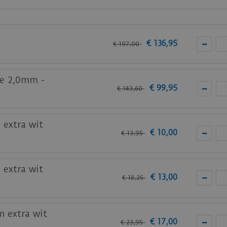
an
Ambiant
is de
Co-pro PVC-lijm 13kg
.
ie.
€
136
,
95
€
197
,
00
de Ambiant PVC vloeren.
te 2,0mm -
€
99
,
95
€
143
,
60
bij je nieuwe of huidige meubels? Vraag dan nu
hier
een s
 extra wit
€
10
,
00
€
13
,
95
 extra wit
€
13
,
00
€
18
,
25
m extra wit
€
17
,
00
€
23
,
95