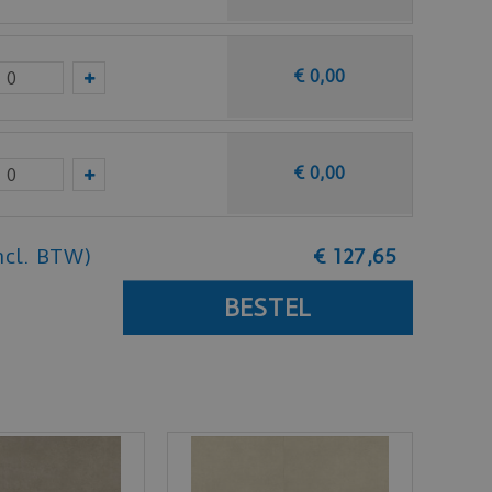
€
0
,
00
€
0
,
00
ncl. BTW)
€
127
,
65