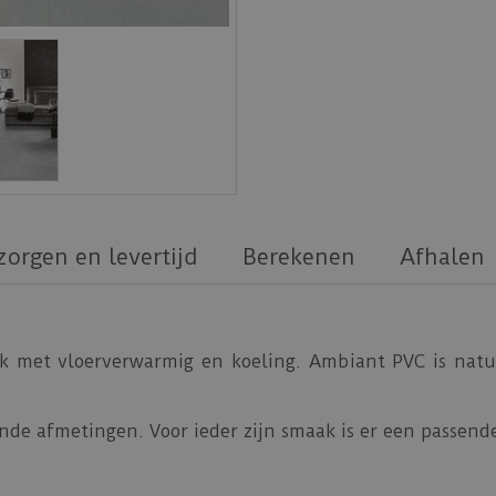
zorgen en levertijd
Berekenen
Afhalen
k met vloerverwarmig en koeling. Ambiant PVC is natuu
nde afmetingen. Voor ieder zijn smaak is er een passende 
e vloer feilloos te plakken zijn.