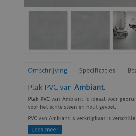
Omschrijving
Specificaties
Be
Plak PVC van
Ambiant
.
Plak PVC
van Ambiant is ideaal voor gebrui
voor het echte steen en hout gevoel.
PVC van Ambiant is verkrijgbaar is verschille
Lees meer
Zorg voor een egale ondervloer, hierdoor zal d