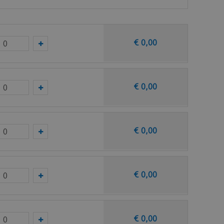
€
0
,
00
€
0
,
00
taal op van deze vloer bij Ambiant.
€
0
,
00
€
0
,
00
€
0
,
00