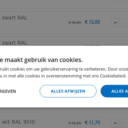
m zwart RAL
€
12
,
00
€
16
,
95
m zwart RAL
€
15
,
50
€
21
,
95
e maakt gebruik van cookies.
am zwart RAL
ruikt cookies om uw gebruikerservaring te verbeteren. Door onze
€
19
,
50
€
27
,
50
 u in met alle cookies in overeenstemming met ons Cookiebeleid.
ERGEVEN
ALLES AFWIJZEN
ALLES 
m wit RAL 9010
€
9
,
50
€
13
,
25
m wit RAL 9010
€
11
,
75
€
16
,
50