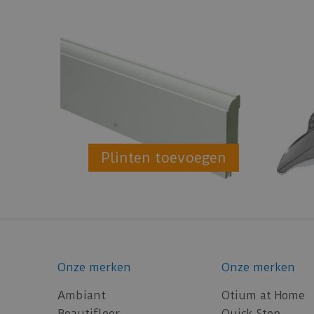
Plinten toevoegen
Onze merken
Onze merken
Ambiant
Otium at Home
Beautifloor
Quick-Step