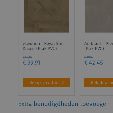
vtwonen - Royal Sun
Ambiant - Pie
Kissed (Plak PVC)
(Klik PVC)
€
46
,
95
€
49
,
95
€
39
,
91
€
42
,
45
Bekijk product
Bekijk pro
Extra benodigdheden toevoegen