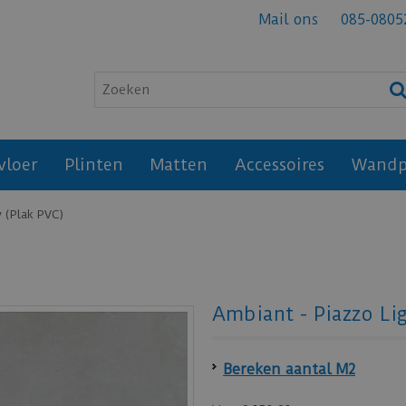
Mail ons
085-0805
vloer
Plinten
Matten
Accessoires
Wandp
y (Plak PVC)
Ambiant - Piazzo Lig
Bereken aantal M2