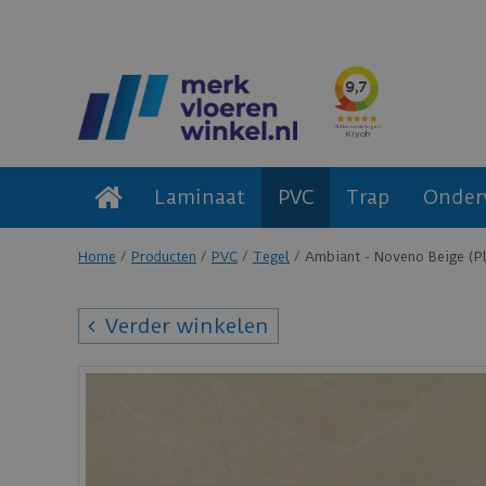
Laminaat
PVC
Trap
Onder
Home
Producten
PVC
Tegel
Ambiant - Noveno Beige (P
Verder winkelen