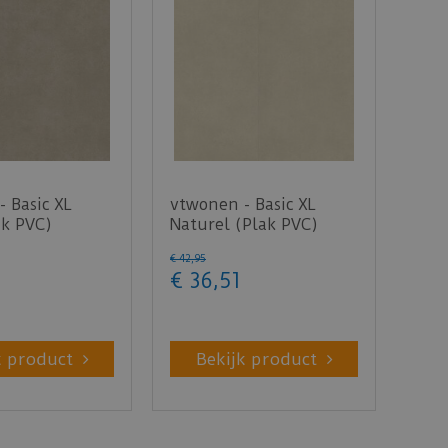
 Basic XL
vtwonen - Basic XL
ak PVC)
Naturel (Plak PVC)
€
42
,
95
€
36
,
51
k product
Bekijk product