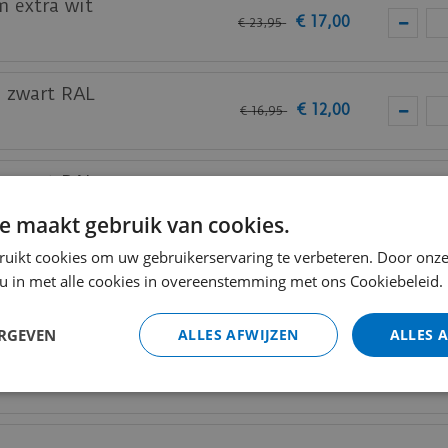
m extra wit
€
17
,
00
€
23
,
95
m zwart RAL
€
12
,
00
€
16
,
95
m zwart RAL
€
15
,
50
€
21
,
95
e maakt gebruik van cookies.
ruikt cookies om uw gebruikerservaring te verbeteren. Door onze
am zwart RAL
 u in met alle cookies in overeenstemming met ons Cookiebeleid.
€
19
,
50
€
27
,
50
ERGEVEN
ALLES AFWIJZEN
ALLES 
m wit RAL 9010
€
9
,
50
€
13
,
25