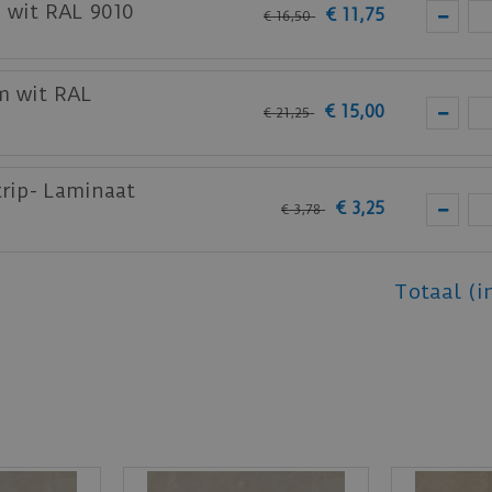
m wit RAL 9010
€
11
,
75
€
16
,
50
m wit RAL
€
15
,
00
€
21
,
25
trip- Laminaat
€
3
,
25
€
3
,
78
Totaal (i