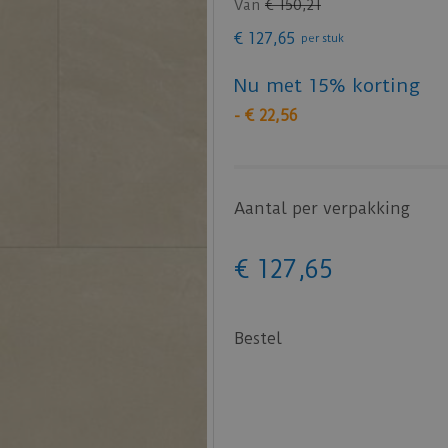
Van
€
150
,
21
€
127
,
65
per stuk
Nu met 15% korting
-
€
22
,
56
Aantal per verpakking
€
127
,
65
Bestel