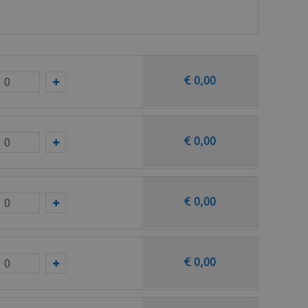
€
0
,
00
taal op van deze vloer bij Ambiant.
€
0
,
00
€
0
,
00
€
0
,
00