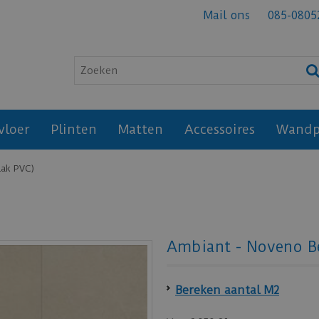
Mail ons
085-0805
vloer
Plinten
Matten
Accessoires
Wandp
lak PVC)
Ambiant - Noveno Be
Bereken aantal M2