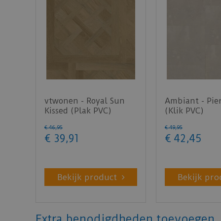
vtwonen - Royal Sun
Ambiant - Pie
Kissed (Plak PVC)
(Klik PVC)
€
46
,
95
€
49
,
95
€
39
,
91
€
42
,
45
Bekijk product
Bekijk pro
Extra benodigdheden toevoegen