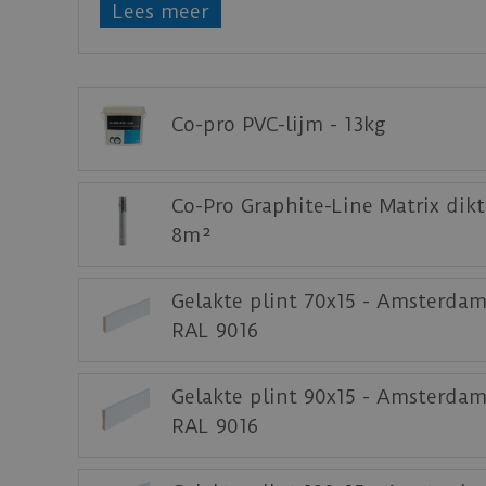
Lees meer
Zorg voor een egale ondervloer, hierdoor zal d
Bijbehorende lijm voor de PVC plak series v
Download
hier
de garantievoorwaarden van 
Co-pro PVC-lijm - 13kg
Staal aanvragen
Benieuwd hoe deze nieuwe vloer eruit ziet 
Co-Pro Graphite-Line Matrix dik
8m²
Gelakte plint 70x15 - Amsterdam
RAL 9016
Gelakte plint 90x15 - Amsterdam
RAL 9016