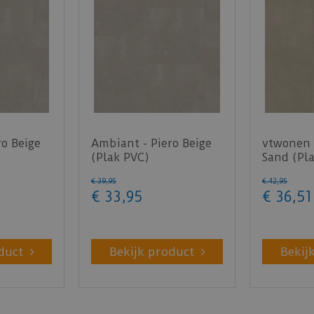
ro Beige
Ambiant - Piero Beige
vtwonen -
(Plak PVC)
Sand (Pl
€
39
,
95
€
42
,
95
€
33
,
95
€
36
,
51
duct
Bekijk product
Bekij