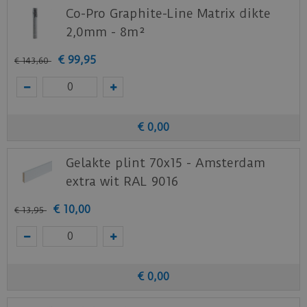
Co-Pro Graphite-Line Matrix dikte
Download
hier
de leg- en onderhoudsinstructie.
2,0mm - 8m²
Download
hier
de acclimatiseer instructie.
€
99
,
95
€
143
,
60
Download
hier
de garantievoorwaarden van de
Ambiant PVC vloeren.
Staal aanvragen
€
0
,
00
Benieuwd hoe deze nieuwe vloer eruit ziet bij je
nieuwe of huidige meubels? Vraag dan
Gelakte plint 70x15 - Amsterdam
nu
hier
een staal op van deze vloer bij Ambiant.
extra wit RAL 9016
€
10
,
00
€
13
,
95
€
0
,
00