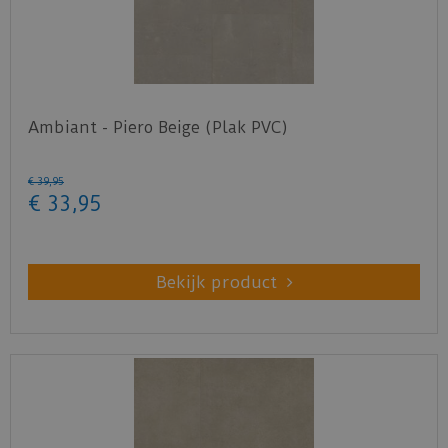
Ambiant - Piero Beige (Plak PVC)
€
39
,
95
€
33
,
95
Bekijk product