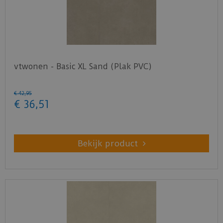
vtwonen - Basic XL Sand (Plak PVC)
€
42
,
95
€
36
,
51
Bekijk product