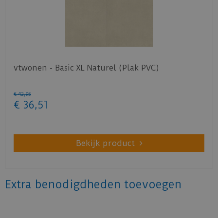
vtwonen - Basic XL Naturel (Plak PVC)
€
42
,
95
€
36
,
51
Bekijk product
Extra benodigdheden toevoegen