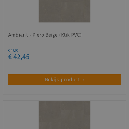
Ambiant - Piero Beige (Klik PVC)
€
49
,
95
€
42
,
45
Bekijk product