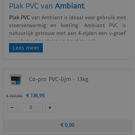
Plak PVC van
Ambiant
.
Plak PVC
van Ambiant is ideaal voor gebruik met
vloerverwarmig en koeling. Ambiant PVC is
natuurlijk getrouw met aan 4-zijden een v-groef
voor het echte steen en hout gevoel.
Lees meer
PVC van Ambiant is verkrijgbaar is verschillende
afmetingen. Voor ieder zijn smaak is er een
passende vloer, rechte plank, tegel of visgraat.
Co-pro PVC-lijm - 13kg
Zorg voor een egale ondervloer, hierdoor zal de
vloer feilloos te plakken zijn.
€
136
,
95
€
197
,
00
Bijbehorende lijm voor de PVC plak series van
Ambiant
is de
Co-pro PVC-lijm 13kg
.
Deze kwaliteit doorleggen op de trap? Laat je
trap onderdeel zijn van je interieur en bestel
€
0
,
00
hier
je eigen trap.