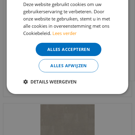
In verband met de vakantie periode zijn wij
Deze website gebruikt cookies om uw
gebruikerservaring te verbeteren. Door
t/m 14 augustus telefonisch helaas niet
onze website te gebruiken, stemt u in met
bereikbaar.
alle cookies in overeenstemming met ons
Bestelling worden uiteraard verwerkt
Cookiebeleid.
Lees verder
vtwonen - Royal Sun Kissed (Plak PVC)
echter iets minder snel dan wat je van ons
gewend bent.
ALLES ACCEPTEREN
€
46
,
95
Voor vragen kan je ons bereiken via
€
39
,
91
email:
info@merkvloerenwinkel.nl
ALLES AFWIJZEN
Bekijk product
DETAILS WEERGEVEN