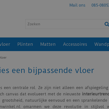
Mail ons
085-0805
vloer
Plinten
Matten
Accessoires
Wandp
vloer
es een bijpassende vloer
s een centrale rol. Ze zijn niet alleen een afspiegelin
isch canvas dat evolueert met de nieuwste
interieurtren
grootsheid, natuurlijke eenvoud en een sprankelende 
renwinkel.nl omarmen we deze revolutie in stijlvol