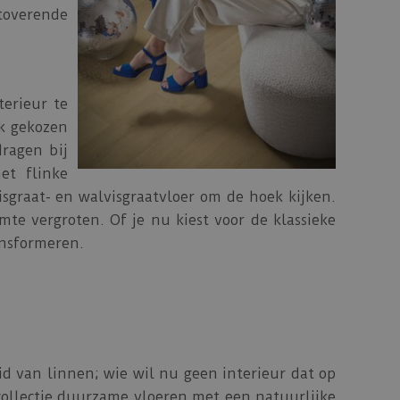
toverende
erieur te
ak gekozen
dragen bij
et flinke
sgraat- en walvisgraatvloer om de hoek kijken.
te vergroten. Of je nu kiest voor de klassieke
ansformeren.
d van linnen; wie wil nu geen interieur dat op
collectie duurzame vloeren met een natuurlijke