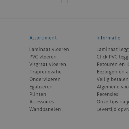
Assortiment
Informatie
Laminaat vloeren
Laminaat leg
PVC vloeren
Click PVC leg
Visgraat vloeren
Retouren en 
Traprenovatie
Bezorgen en 
Ondervloeren
Veilig betalen
Egaliseren
Algemene voo
Plinten
Recensies
Accessoires
Onze tips na 
Wandpanelen
Levertijd opv