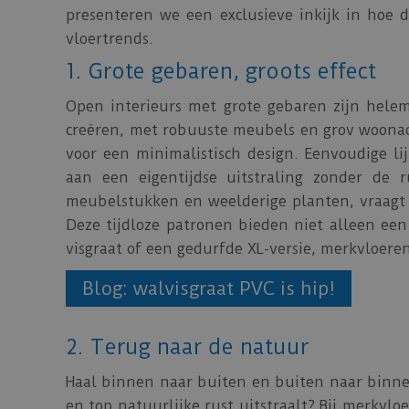
presenteren we een exclusieve inkijk in ho
vloertrends.
1. Grote gebaren, groots effect
Open interieurs met grote gebaren zijn helem
creëren, met robuuste meubels en grov woonacc
voor een minimalistisch design. Eenvoudige l
aan een eigentijdse uitstraling zonder de 
meubelstukken en weelderige planten, vraagt o
Deze tijdloze patronen bieden niet alleen een
visgraat of een gedurfde XL-versie, merkvloere
Blog: walvisgraat PVC is hip!
2. Terug naar de natuur
Haal binnen naar buiten en buiten naar binnen
en top natuurlijke rust uitstraalt? Bij merkv