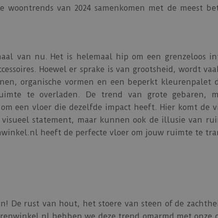
e de woontrends van 2024 samenkomen met de meest be
aal van nu. Het is helemaal hip om een grenzeloos int
essoires. Hoewel er sprake is van grootsheid, wordt va
ijnen, organische vormen en een beperkt kleurenpalet 
ruimte te overladen. De trend van grote gebaren, m
m een vloer die dezelfde impact heeft. Hier komt de vi
 visueel statement, maar kunnen ook de illusie van ruim
nwinkel.nl heeft de perfecte vloer om jouw ruimte te tr
! De rust van hout, het stoere van steen of de zachthei
loerenwinkel.nl hebben we deze trend omarmd met onze 