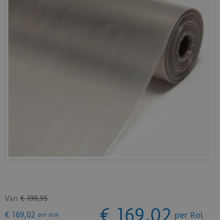
Van
€
199
,
95
€
169
,
02
€
169
,
02
per Rol
per stuk