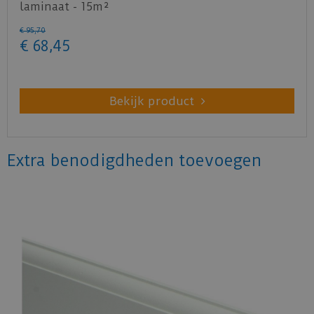
laminaat - 15m²
€
95
,
70
€
68
,
45
Bekijk product
Extra benodigdheden toevoegen