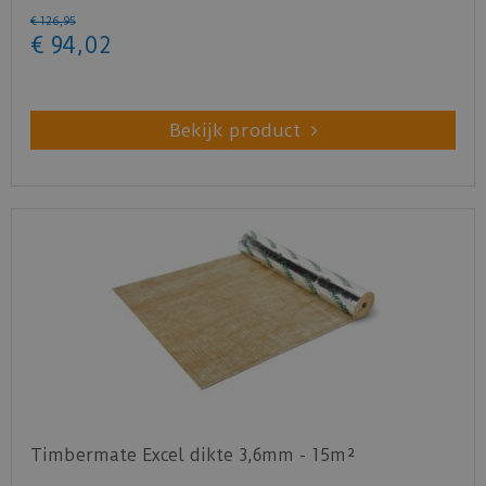
€
126
,
95
€
94
,
02
Bekijk product
Timbermate Excel dikte 3,6mm - 15m²