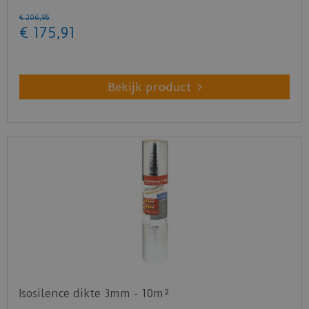
€
206
,
95
€
175
,
91
Bekijk product
Isosilence dikte 3mm - 10m²