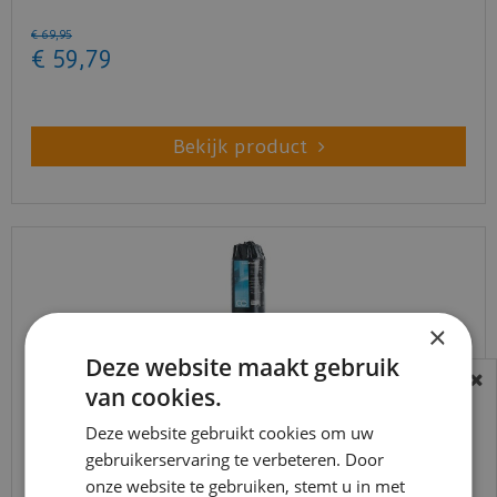
€
69
,
95
€
59
,
79
Bekijk product
×
Deze website maakt gebruik
van cookies.
BEREIKBAARHEID
In verband met de vakantie periode zijn wij
Deze website gebruikt cookies om uw
t/m 14 augustus telefonisch helaas niet
gebruikerservaring te verbeteren. Door
Co-pro Black-Line Silent+ 10dB dikte 3mm - 10m²
onze website te gebruiken, stemt u in met
bereikbaar.