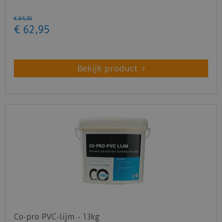
€
84
,
95
€
62
,
95
Bekijk product
Co-pro PVC-lijm - 13kg