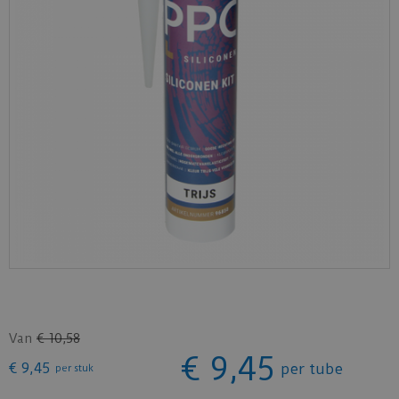
Van
€
10
,
58
€
9
,
45
€
9
,
45
per tube
per stuk