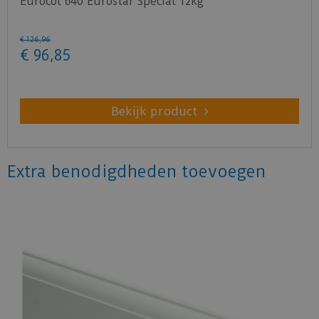
Eurocol 640 Eurostar Special 12kg
€
126
,
96
€
96
,
85
Bekijk product
Extra benodigdheden toevoegen