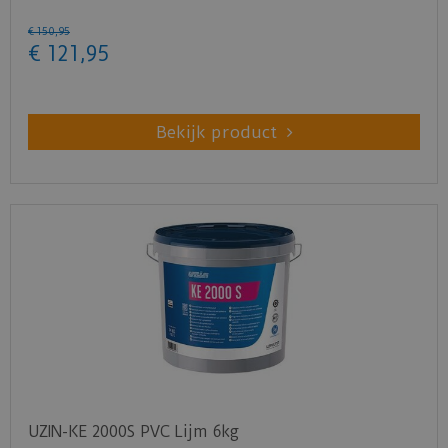
€
150
,
95
€
121
,
95
Bekijk product
UZIN-KE 2000S PVC Lijm 6kg