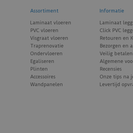
Assortiment
Informatie
Laminaat vloeren
Laminaat leg
PVC vloeren
Click PVC leg
Visgraat vloeren
Retouren en 
Traprenovatie
Bezorgen en 
Ondervloeren
Veilig betalen
Egaliseren
Algemene voo
Plinten
Recensies
Accessoires
Onze tips na 
Wandpanelen
Levertijd opv