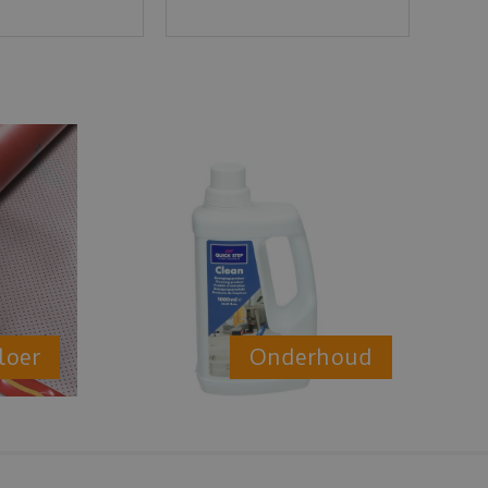
loer
Onderhoud