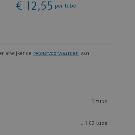
€
12
,
55
per tube
 er afwijkende
retourvoorwaarden
van
1 tube
=
1,00 tube