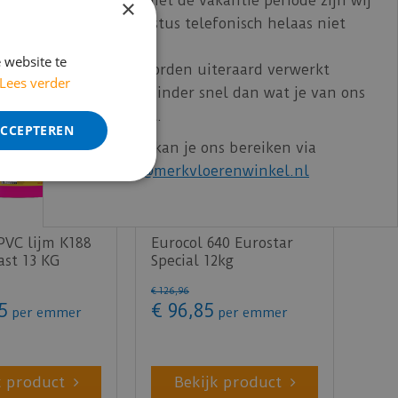
In verband met de vakantie periode zijn wij
×
t/m 14 augustus telefonisch helaas niet
bereikbaar.
 website te
Bestelling worden uiteraard verwerkt
Lees verder
echter iets minder snel dan wat je van ons
gewend bent.
ACCEPTEREN
Voor vragen kan je ons bereiken via
email:
info@merkvloerenwinkel.nl
PVC lijm K188
Eurocol 640 Eurostar
ast 13 KG
Special 12kg
€
126
,
96
5
€
96
,
85
per emmer
per emmer
k product
Bekijk product