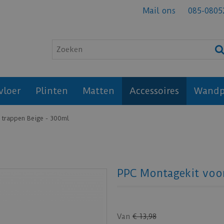
Mail ons
085-0805
vloer
Plinten
Matten
Accessoires
Wandp
 trappen Beige - 300ml
PPC Montagekit voor
Van
€
13
,
98