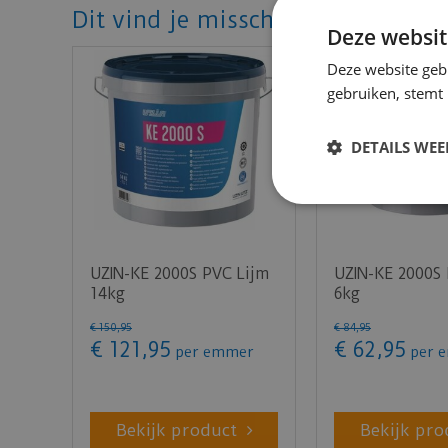
Dit vind je misschien ook mooi!
Deze websit
Deze website geb
gebruiken, stemt
DETAILS WE
UZIN-KE 2000S PVC Lijm
UZIN-KE 2000S
14kg
6kg
€
150
,
95
€
84
,
95
€
121
,
95
€
62
,
95
per emmer
per 
Bekijk product
Bekijk pro