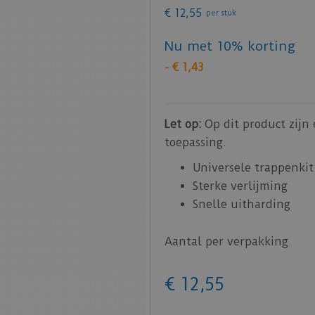
€
12
,
55
per stuk
Nu met 10% korting
-
€
1
,
43
Let op:
Op dit product zijn
toepassing.
Universele trappenkit
Sterke verlijming
Snelle uitharding
Aantal per verpakking
€
12
,
55