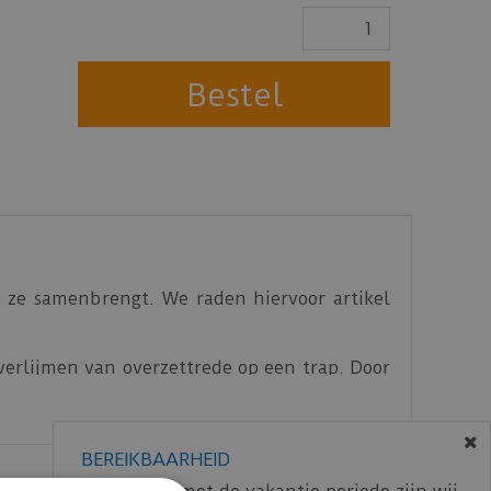
e ze samenbrengt. We raden hiervoor artikel
verlijmen van overzettrede op een trap. Door
voor binnen en buitentoepassing.
BEREIKBAARHEID