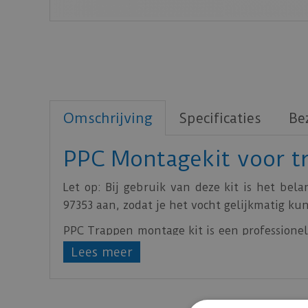
Omschrijving
Specificaties
Be
PPC Montagekit voor t
Let op: Bij gebruik van deze kit is het be
97353 aan, zodat je het vocht gelijkmatig ku
PPC Trappen montage kit is een professionel
de snelle hechting en het vullend vermogen, 
Lees meer
Download
hier
het productblad.
Download
hier
het veiligheidsinformatie bla