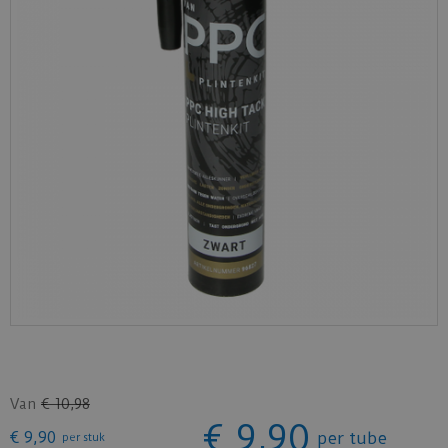
Van
€
10
,
98
€
9
,
90
€
9
,
90
per tube
per stuk