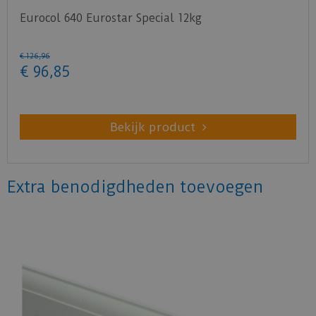
Eurocol 640 Eurostar Special 12kg
€
126
,
96
€
96
,
85
Bekijk product
Extra benodigdheden toevoegen