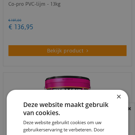
Co-pro PVC-lijm - 13kg
€
197
,
00
€
136
,
95
Bekijk product
×
Deze website maakt gebruik
van cookies.
BEREIKBAARHEID
In verband met de vakantie periode zijn wij
Deze website gebruikt cookies om uw
gebruikerservaring te verbeteren. Door
t/m 14 augustus telefonisch helaas niet