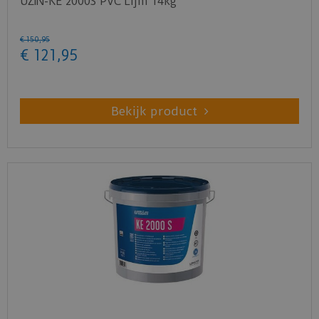
UZIN-KE 2000S PVC Lijm 14kg
materialen
Tast de ondergrond niet aan
€
150
,
95
€
121
,
95
Verbruik: circa 1 tube per 3 plinten staven van 2,4
meter
Klik
hier
voor het veiligheidsblad.
Bekijk product