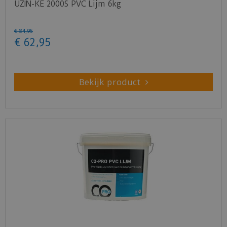
UZIN-KE 2000S PVC Lijm 6kg
€
84
,
95
€
62
,
95
Bekijk product