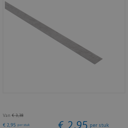
Van
€
3
,
38
€
2
,
95
€
2
,
95
per stuk
per stuk