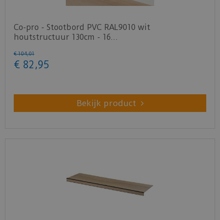
Co-pro - Stootbord PVC RAL9010 wit
houtstructuur 130cm - 16…
€
104
,
01
€
82
,
95
Bekijk product