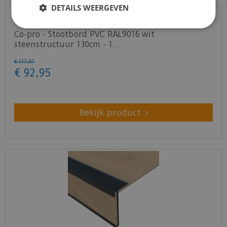
DETAILS WEERGEVEN
Co-pro - Stootbord PVC RAL9016 wit
steenstructuur 130cm - 1…
€
117
,
01
€
92
,
95
Bekijk product