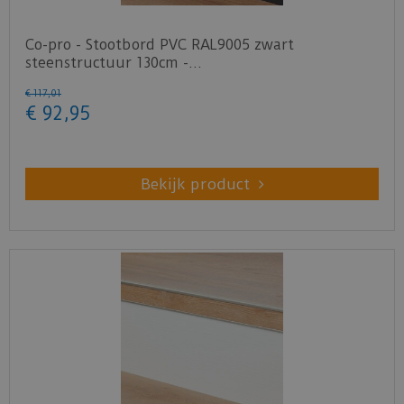
Co-pro - Stootbord PVC RAL9005 zwart
steenstructuur 130cm -…
€
117
,
01
€
92
,
95
Bekijk product