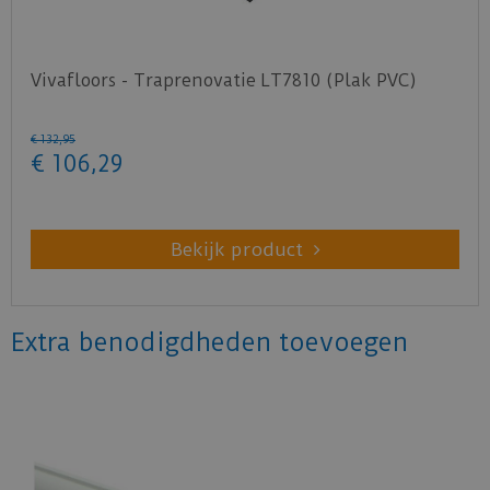
Vivafloors - Traprenovatie LT7810 (Plak PVC)
€
132
,
95
€
106
,
29
Bekijk product
Extra benodigdheden toevoegen