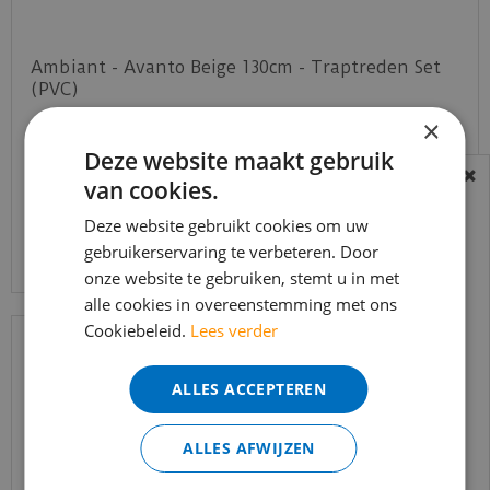
Ambiant - Avanto Beige 130cm - Traptreden Set
(PVC)
×
€
109
,
80
€
89
,
95
Deze website maakt gebruik
van cookies.
BEREIKBAARHEID
In verband met de vakantie periode zijn wij
Deze website gebruikt cookies om uw
Bekijk product
gebruikerservaring te verbeteren. Door
t/m 14 augustus telefonisch helaas niet
onze website te gebruiken, stemt u in met
bereikbaar.
alle cookies in overeenstemming met ons
Bestelling worden uiteraard verwerkt
Cookiebeleid.
Lees verder
echter iets minder snel dan wat je van ons
gewend bent.
ALLES ACCEPTEREN
Voor vragen kan je ons bereiken via
email:
info@merkvloerenwinkel.nl
ALLES AFWIJZEN