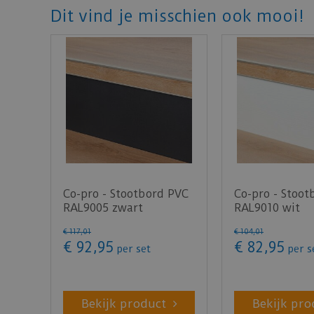
Dit vind je misschien ook mooi!
Co-pro - Stootbord PVC
Co-pro - Stoot
RAL9005 zwart
RAL9010 wit
steenstructuur 130cm -
houtstructuur
€
117
,
01
€
104
,
01
…
16…
€
92
,
95
€
82
,
95
per set
per s
Bekijk product
Bekijk pro