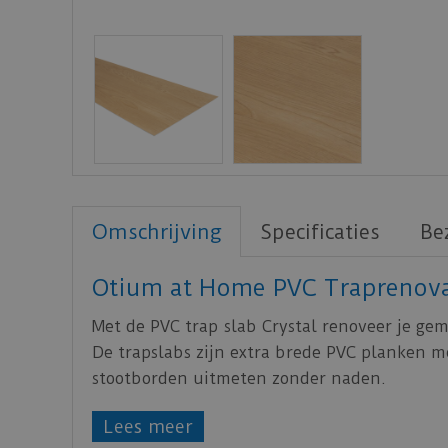
Omschrijving
Specificaties
Be
Otium at Home PVC Traprenova
Met de PVC trap slab Crystal renoveer je gem
De trapslabs zijn extra brede PVC planken m
stootborden uitmeten zonder naden.
De PVC trap slabs in de kleur Himalaya heb
Lees meer
slijtlaag onderhoudsvriendelijke planken, i