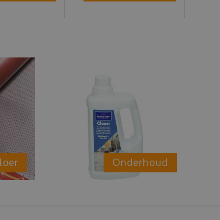
loer
Onderhoud