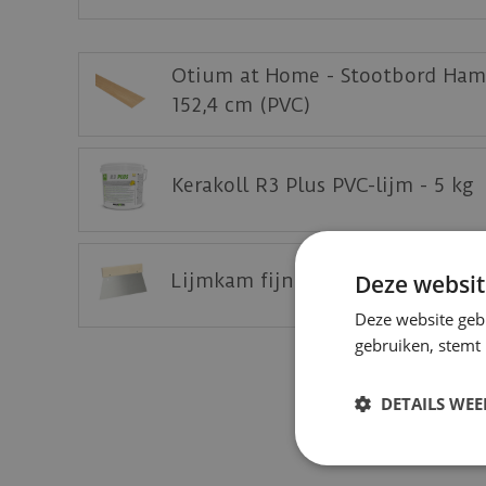
beeld.
Voordelen:
Otium at Home - Stootbord Ha
152,4 cm (PVC)
Zeer slijtvast
100% waterbestendig
Geschikt voor elke trap
Kerakoll R3 Plus PVC-lijm - 5 kg
Onderhoudsvriendelijk
Naadloos
Toplaag: 0,55 mm
Lijmkam fijn - A2 (25 cm) tbv P
Deze websit
Eenvoudig te bevestigen
Deze website geb
Afwerking:
gebruiken, stemt
Werk de trap strak en veilig af met een trap
mm dik. Hierdoor kan de trapneus afgewerkt
DETAILS WE
profielen voorzien van een antislip bovenra
Gebruik een strokensnijder om de trap slab