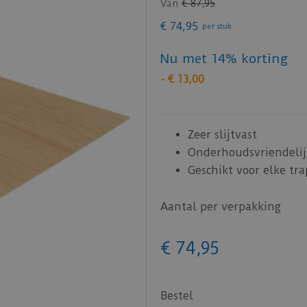
Van
€
87
,
95
€
74
,
95
per stuk
Nu met 14% korting
-
€
13
,
00
Zeer slijtvast
Onderhoudsvriendelij
Geschikt voor elke tra
Aantal per verpakking
€
74
,
95
Bestel