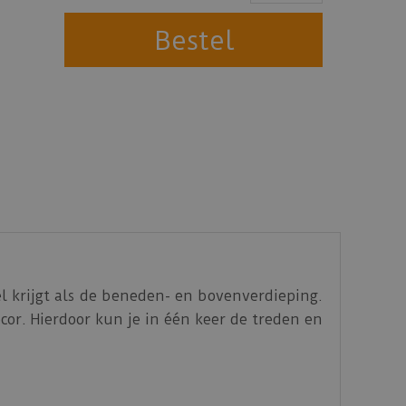
el krijgt als de beneden- en bovenverdieping.
or. Hierdoor kun je in één keer de treden en
stabiele, watervaste constructie en 0,55 mm
uurlijke uitstraling en een mooi, gevarieerd