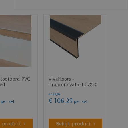
Stootbord PVC
Vivafloors -
wit
Traprenovatie LT7810
uctuur 130cm -
(Plak PVC)
€
132
,
95
€
106
,
29
per set
per set
k product
Bekijk product