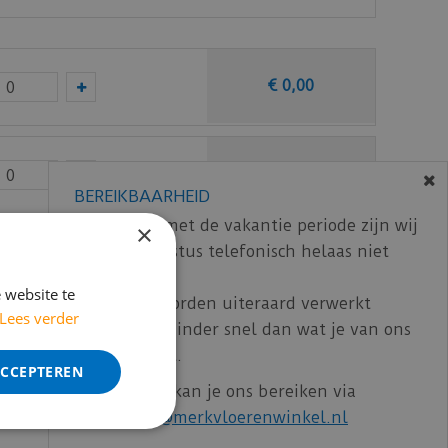
€
0
,
00
€
0
,
00
BEREIKBAARHEID
In verband met de vakantie periode zijn wij
×
t/m 14 augustus telefonisch helaas niet
€
0
,
00
bereikbaar.
 website te
Bestelling worden uiteraard verwerkt
Lees verder
schillende kleuren en geschikt voor PVC tot 3
echter iets minder snel dan wat je van ons
ncl. BTW)
€
74
,
95
eur als de trapbekleding. Bovendien zijn de
gewend bent.
ACCEPTEREN
Voor vragen kan je ons bereiken via
email:
info@merkvloerenwinkel.nl