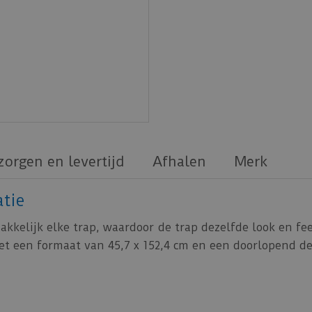
zorgen en levertijd
Afhalen
Merk
tie
akkelijk elke trap, waardoor de trap dezelfde look en fe
et een formaat van 45,7 x 152,4 cm en een doorlopend dec
ben een natuurlijke houtstructuur en zijn dankzij hun 
deaal voor traprenovatie. De trap slabs bieden een nat