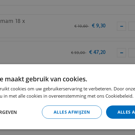
mmam 18 x
€
9
,
30
€
10
,
60
€
47
,
20
€
59
,
00
VC
e maakt gebruik van cookies.
€
13
,
80
ruikt cookies om uw gebruikerservaring te verbeteren. Door onze
 u in met alle cookies in overeenstemming met ons Cookiebeleid.
neusprofiel PVC. Deze profielen zijn verkrijgbaar in ver
Totaal (i
 worden in dezelfde stijl of in een contrasterende kl
ERGEVEN
ALLES AFWIJZEN
ALLES 
nd.
s eenvoudig en nauwkeurig op maat te maken.