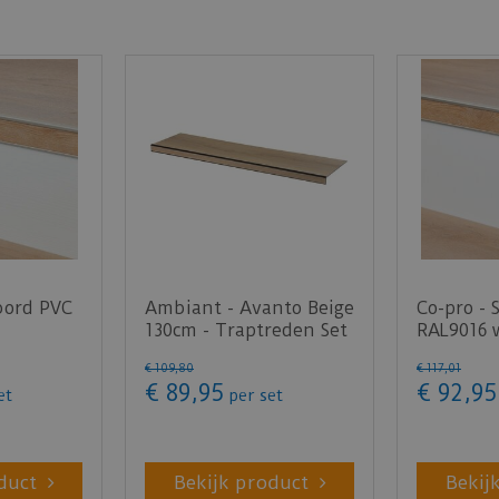
bord PVC
Ambiant - Avanto Beige
Co-pro - 
130cm - Traptreden Set
RAL9016 
 130cm -
(PVC)
steenstr
€
109
,
80
€
117
,
01
1…
€
89
,
95
€
92
,
95
et
per set
duct
Bekijk product
Bekij