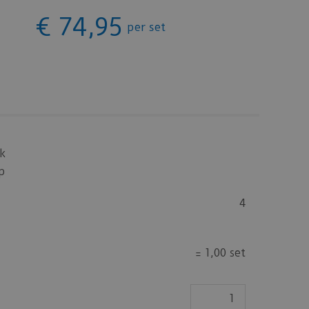
€
74
,
95
per set
k
p
4
=
1,00 set