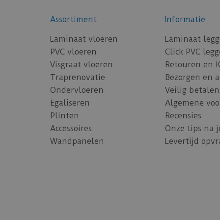
Assortiment
Informatie
Laminaat vloeren
Laminaat leg
PVC vloeren
Click PVC leg
Visgraat vloeren
Retouren en 
Traprenovatie
Bezorgen en 
Ondervloeren
Veilig betalen
Egaliseren
Algemene voo
Plinten
Recensies
Accessoires
Onze tips na 
Wandpanelen
Levertijd opv