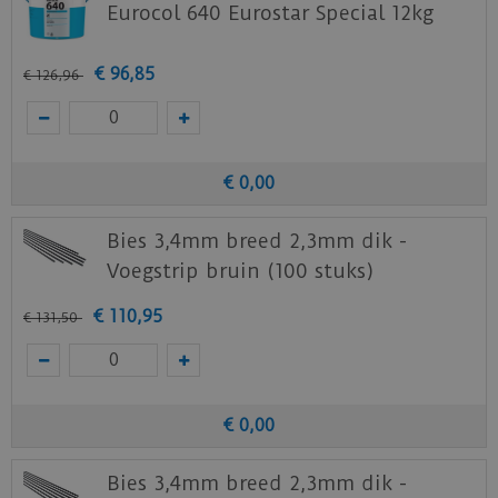
Eurocol 640 Eurostar Special 12kg
Download
hier
de onderhoudsinstructie.
Download
hier
de garantievoorwaarden.
€
96
,
85
€
126
,
96
Staal aanvragen
Benieuwd hoe deze mFLOR PVC vloer bij jou
€
0
,
00
thuis past? Vraag
hier
gratis stalen aan bij
mFLOR.
Bies 3,4mm breed 2,3mm dik -
Voegstrip bruin (100 stuks)
€
110
,
95
€
131
,
50
€
0
,
00
Bies 3,4mm breed 2,3mm dik -