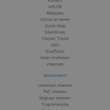
Küberit
mFLOR
Moduleo
Otium at Home
Quick-Step
Silentlines
Timber Trend
Uzin
Vivafloors
Vloer-Profielen
vtwonen
Assortiment
Laminaat vloeren
PVC vloeren
Visgraat vloeren
Traprenovatie