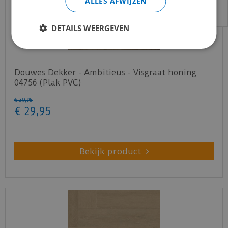
ALLES AFWIJZEN
DETAILS WEERGEVEN
Douwes Dekker - Ambitieus - Visgraat honing
04756 (Plak PVC)
€
39
,
95
€
29
,
95
Bekijk product