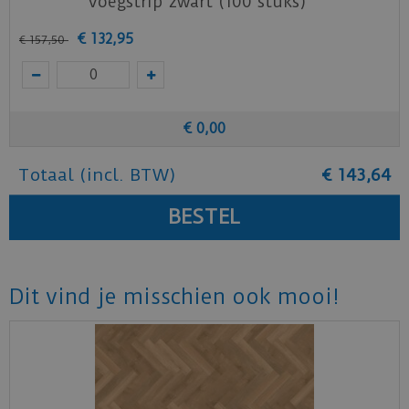
Voegstrip zwart (100 stuks)
€
132
,
95
€
157
,
50
€
0
,
00
Totaal (incl. BTW)
€
143
,
64
Dit vind je misschien ook mooi!