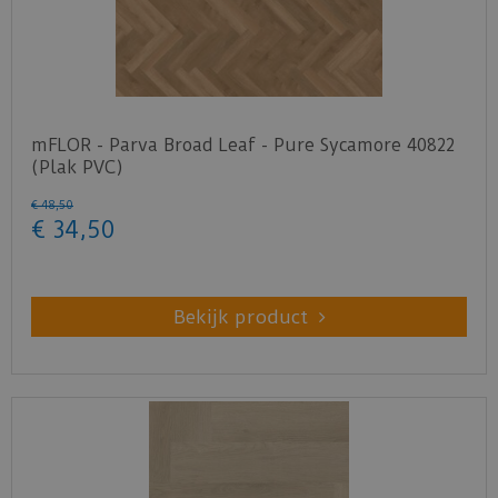
mFLOR - Parva Broad Leaf - Pure Sycamore 40822
(Plak PVC)
€
48
,
50
€
34
,
50
Bekijk product