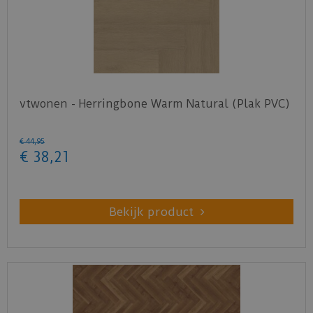
vtwonen - Herringbone Warm Natural (Plak PVC)
€
44
,
95
€
38
,
21
Bekijk product