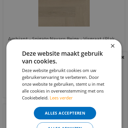
Ambiant - Spigato Navaro Beige - Visgraat (Plak
×
PVC)
Deze website maakt gebruik
€
37
,
95
€
32
,
van cookies.
25
BEREIKBAARHEID
In verband met de vakantie periode zijn wij
Deze website gebruikt cookies om uw
gebruikerservaring te verbeteren. Door
t/m 14 augustus telefonisch helaas niet
Bekijk product
onze website te gebruiken, stemt u in met
bereikbaar.
alle cookies in overeenstemming met ons
Bestelling worden uiteraard verwerkt
Cookiebeleid.
Lees verder
echter iets minder snel dan wat je van ons
gewend bent.
ALLES ACCEPTEREN
Voor vragen kan je ons bereiken via
email:
info@merkvloerenwinkel.nl