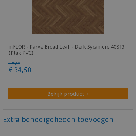
mFLOR - Parva Broad Leaf - Dark Sycamore 40813
(Plak PVC)
€
48
,
50
€
34
,
50
Bekijk product
Extra benodigdheden toevoegen