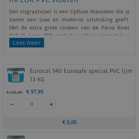
Een visgraatvloer is een tijdloze klassieker die je
kamer een luxe en moderne uitstraling geeft.
Met de extra grote stroken van de Parva River
Oak XL (ong. 25% groter) wordt je visgraatvloer
Lees meer
pas echt indrukwekkend! Naast luxe haal je
hiermee ware grandeur in huis. Het subtiele,
eiken dessin vormt een rustige basis voor al
jouw interieurideeën.
Eurocol 540 Eurosafe special PVC lijm
13 KG
Varieer met afmetingen of legpatronen, de
Parva River Oak XL is ook verkrijgbaar als
€
97
,
95
€
128
,
04
normale visgraat, als extra grote, brede stroken
en in 2,0 mm dikke standaardstroken. De
creatieve mogelijkheden zijn eindeloos.
€
0
,
00
Download
hier
de leginstructie.
Download
hier
de vloerverwarming informatie.