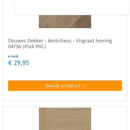
Douwes Dekker - Ambitieus - Visgraat honing
04756 (Plak PVC)
€
39
,
95
€
29
,
95
Bekijk product