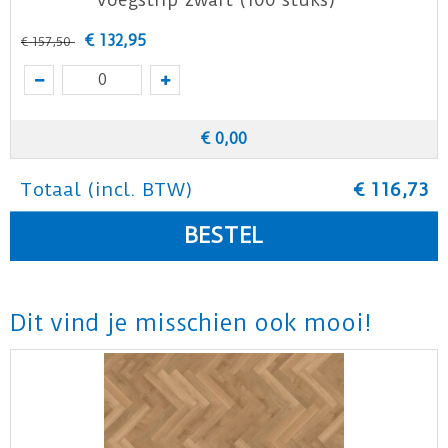
€
132
,
95
€
157
,
50
€
0
,
00
Totaal (incl. BTW)
€
116
,
73
Dit vind je misschien ook mooi!