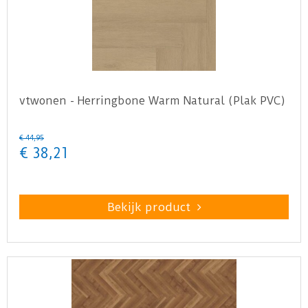
vtwonen - Herringbone Warm Natural (Plak PVC)
€
44
,
95
€
38
,
21
Bekijk product