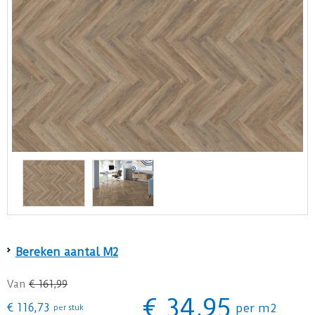
Bereken aantal M2
Van
€
161
,
99
€
34
,
95
€
116
,
73
per m2
per stuk