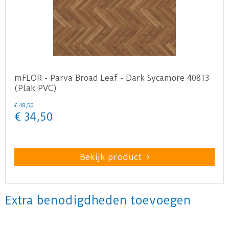
mFLOR - Parva Broad Leaf - Dark Sycamore 40813
(Plak PVC)
€
48
,
50
€
34
,
50
Bekijk product
Extra benodigdheden toevoegen