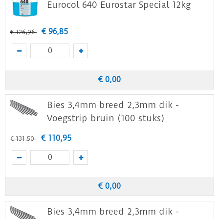
Download
hier
de garantievoorwaarden.
Eurocol 640 Eurostar Special 12kg
Staal aanvragen
€
96
,
85
€
126
,
96
Benieuwd hoe deze mFLOR PVC vloer bij jou
thuis past? Vraag
hier
gratis stalen aan bij
mFLOR.
€
0
,
00
Bies 3,4mm breed 2,3mm dik -
Voegstrip bruin (100 stuks)
€
110
,
95
€
131
,
50
€
0
,
00
Bies 3,4mm breed 2,3mm dik -