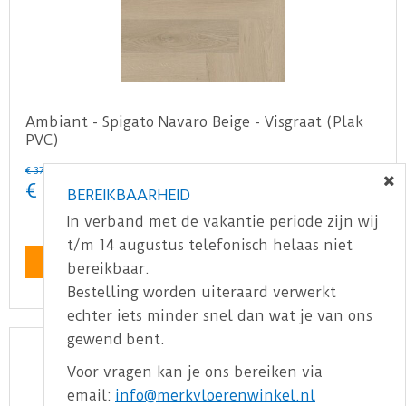
Ambiant - Spigato Navaro Beige - Visgraat (Plak
PVC)
€
37
,
95
€
32
,
25
BEREIKBAARHEID
In verband met de vakantie periode zijn wij
t/m 14 augustus telefonisch helaas niet
Bekijk product
bereikbaar.
Bestelling worden uiteraard verwerkt
echter iets minder snel dan wat je van ons
gewend bent.
Voor vragen kan je ons bereiken via
email:
info@merkvloerenwinkel.nl