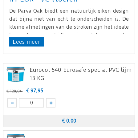
De Parva Oak biedt een natuurlijk eiken design
dat bijna niet van echt te onderscheiden is. De
kleine afmetingen van de stroken zijn het ideale
formaat voor een tijdloze visgraatvloer, voor die
Lees meer
populaire, klassieke look.
De zes populaire eiken kleuren zijn ook
verkrijgbaar als XL visgraat (met Natural Touch),
Eurocol 540 Eurosafe special PVC lijm
Chevron stroken en als extra lange stroken (ook
13 KG
met Natural Touch), met exact hetzelfde
ontwerp, dus de creatieve mogelijkheden zijn
€
97
,
95
€
128
,
04
eindeloos!
Download
hier
de leginstructie.
Download
hier
de vloerverwarming informatie.
€
0
,
00
Download
hier
de onderhoudsinstructie.