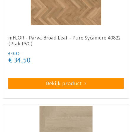
mFLOR - Parva Broad Leaf - Pure Sycamore 40822
(Plak PVC)
€
48
,
50
€
34
,
50
Bekijk product