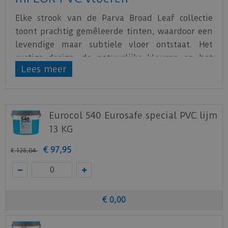
Elke strook van de Parva Broad Leaf collectie
toont prachtig gemêleerde tinten, waardoor een
levendige maar subtiele vloer ontstaat. Het
rustige design, de natuurlijke kleuren en het
Lees meer
formaat maken deze collectie bijzonder geschikt
als visgraatvloer.
Of je nu op zoek bent naar een serene,
Eurocol 540 Eurosafe special PVC lijm
natuurlijke esthetiek of naar een meer
13 KG
dynamische, kleurrijke uitstraling, deze collectie
biedt het beste van beide werelden.
€
97
,
95
€
128
,
04
Verkrijgbaar als visgraatvloer en als normale
stroken.
Download
hier
de leginstructie.
€
0
,
00
Download
hier
de vloerverwarming informatie.
Download
hier
de onderhoudsinstructie.