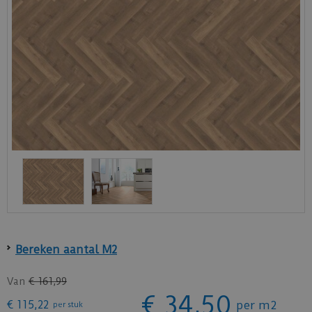
Bereken aantal M2
Van
€
161
,
99
€
34
,
50
€
115
,
22
per m2
per stuk