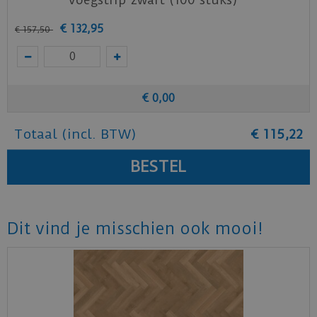
€
132
,
95
€
157
,
50
€
0
,
00
Totaal (incl. BTW)
€
115
,
22
Dit vind je misschien ook mooi!