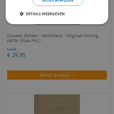
ALLES AFWIJZEN
DETAILS WEERGEVEN
Douwes Dekker - Ambitieus - Visgraat honing
04756 (Plak PVC)
€
39
,
95
€
29
,
95
Bekijk product