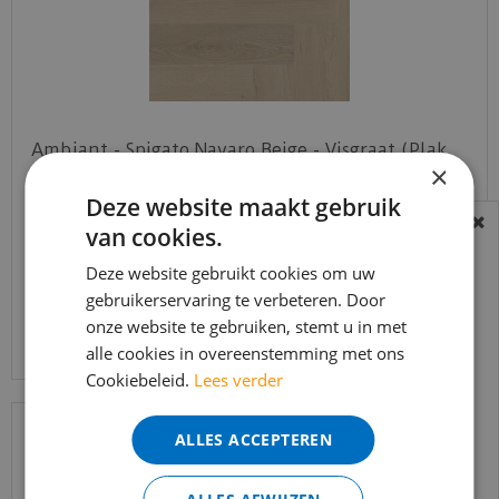
Ambiant - Spigato Navaro Beige - Visgraat (Plak
×
PVC)
Deze website maakt gebruik
€
37
,
95
€
32
,
25
van cookies.
BEREIKBAARHEID
In verband met de vakantie periode zijn wij
Deze website gebruikt cookies om uw
gebruikerservaring te verbeteren. Door
t/m 14 augustus telefonisch helaas niet
Bekijk product
onze website te gebruiken, stemt u in met
bereikbaar.
alle cookies in overeenstemming met ons
Bestelling worden uiteraard verwerkt
Cookiebeleid.
Lees verder
echter iets minder snel dan wat je van ons
gewend bent.
ALLES ACCEPTEREN
Voor vragen kan je ons bereiken via
email:
info@merkvloerenwinkel.nl