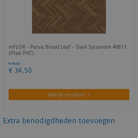
mFLOR - Parva Broad Leaf - Dark Sycamore 40813
(Plak PVC)
€
48
,
50
€
34
,
50
Bekijk product
Extra benodigdheden toevoegen