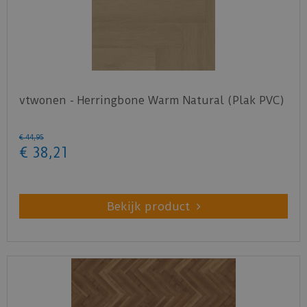
vtwonen - Herringbone Warm Natural (Plak PVC)
€
44
,
95
€
38
,
21
Bekijk product