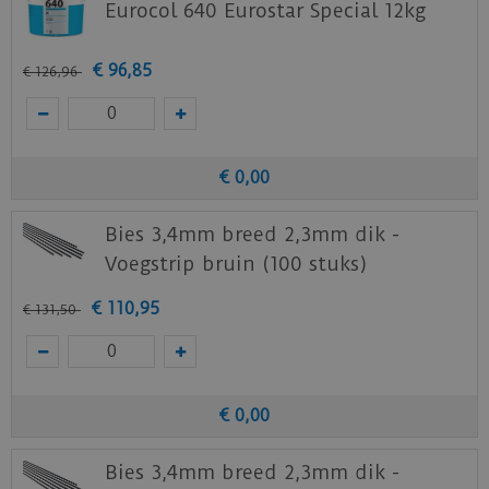
Eurocol 640 Eurostar Special 12kg
Download
hier
de garantievoorwaarden.
€
96
,
85
Staal aanvragen
€
126
,
96
Benieuwd hoe deze mFLOR PVC vloer bij jou
thuis past? Vraag
hier
gratis stalen aan bij
€
0
,
00
mFLOR.
Bies 3,4mm breed 2,3mm dik -
Voegstrip bruin (100 stuks)
€
110
,
95
€
131
,
50
€
0
,
00
Bies 3,4mm breed 2,3mm dik -