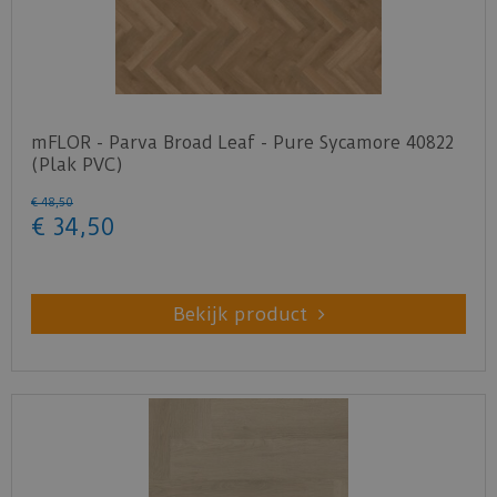
mFLOR - Parva Broad Leaf - Pure Sycamore 40822
(Plak PVC)
€
48
,
50
€
34
,
50
Bekijk product