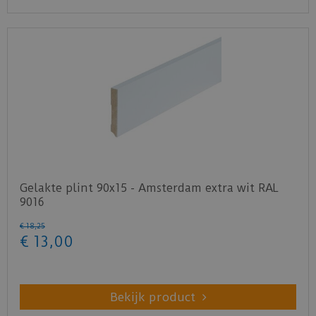
Gelakte plint 90x15 - Amsterdam extra wit RAL
9016
€
18
,
25
€
13
,
00
Bekijk product