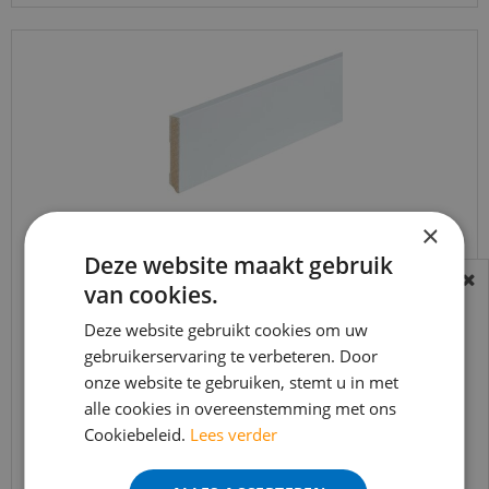
×
Deze website maakt gebruik
Gelakte plint 90x15 - Amsterdam wit RAL 9010
van cookies.
BEREIKBAARHEID
In verband met de vakantie periode zijn wij
Deze website gebruikt cookies om uw
€
16
,
50
gebruikerservaring te verbeteren. Door
€
11
,
75
t/m 14 augustus telefonisch helaas niet
onze website te gebruiken, stemt u in met
bereikbaar.
alle cookies in overeenstemming met ons
Bestelling worden uiteraard verwerkt
Cookiebeleid.
Lees verder
echter iets minder snel dan wat je van ons
Bekijk product
gewend bent.