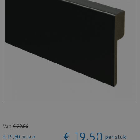
Van
€
22
,
86
€
19
,
50
€
19
,
50
per stuk
per stuk