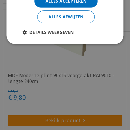
ALLES ACCEPTEREN
Voor vragen kan je ons bereiken via
email:
info@merkvloerenwinkel.nl
ALLES AFWIJZEN
DETAILS WEERGEVEN
MDF Moderne plint 90x15 voorgelakt RAL9010 -
lengte 240cm
€
14
,
34
€
9
,
80
Bekijk product