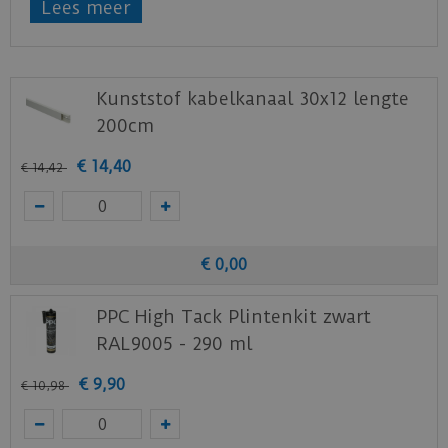
Lees meer
kabelgoot om de kabels en snoeren weg te
werken. De plint is voorgelakt in RAL 9005
(zwart).
Kunststof kabelkanaal 30x12 lengte
200cm
€
14
,
40
€
14
,
42
€
0
,
00
PPC High Tack Plintenkit zwart
RAL9005 - 290 ml
€
9
,
90
€
10
,
98