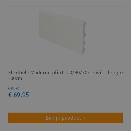
Flexibele Moderne plint 120/90/70x12 wit - lengte
200cm
€
83
,
90
€
69
,
95
Bekijk product