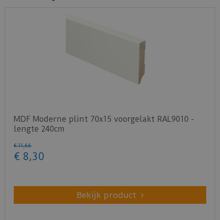
MDF Moderne plint 70x15 voorgelakt RAL9010 -
lengte 240cm
€
11
,
66
€
8
,
30
Bekijk product