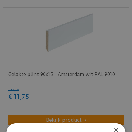
Gelakte plint 90x15 - Amsterdam wit RAL 9010
€
16
,
50
€
11
,
75
Bekijk product
×