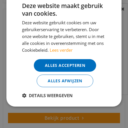
Deze website maakt gebruik
van cookies.
BEREIKBAARHEID
In verband met de vakantie periode zijn wij
Deze website gebruikt cookies om uw
t/m 14 augustus telefonisch helaas niet
gebruikerservaring te verbeteren. Door
onze website te gebruiken, stemt u in met
bereikbaar.
alle cookies in overeenstemming met ons
Bestelling worden uiteraard verwerkt
Cookiebeleid.
Lees verder
echter iets minder snel dan wat je van ons
gewend bent.
ALLES ACCEPTEREN
Voor vragen kan je ons bereiken via
MDF Moderne plint 90x15 voorgelakt RAL9010 -
email:
info@merkvloerenwinkel.nl
lengte 240cm
ALLES AFWIJZEN
€
14
,
34
€
9
,
80
DETAILS WEERGEVEN
Bekijk product