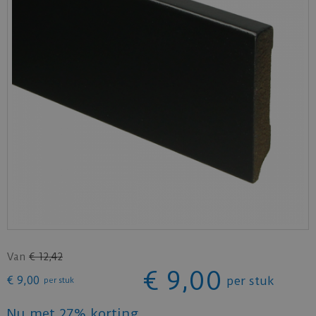
Van
€
12
,
42
€
9
,
00
€
9
,
00
per stuk
per stuk
Nu met 27% korting