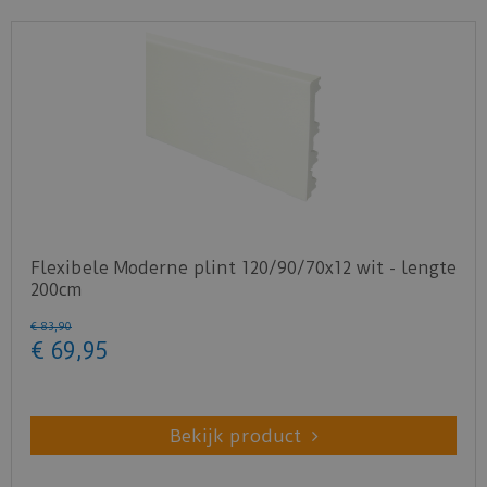
Flexibele Moderne plint 120/90/70x12 wit - lengte
200cm
€
83
,
90
€
69
,
95
Bekijk product