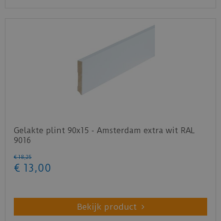
Gelakte plint 90x15 - Amsterdam extra wit RAL
9016
€
18
,
25
€
13
,
00
Bekijk product