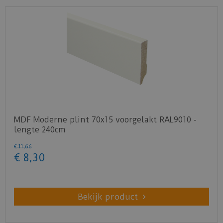
MDF Moderne plint 70x15 voorgelakt RAL9010 -
lengte 240cm
€
11
,
66
€
8
,
30
Bekijk product