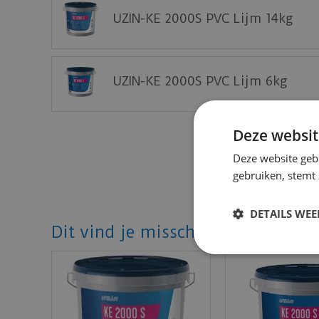
UZIN-KE 2000S PVC Lijm 14kg
UZIN-KE 2000S PVC Lijm 6kg
Deze websit
Deze website geb
gebruiken, stemt
DETAILS WE
Dit vind je misschien ook mooi!