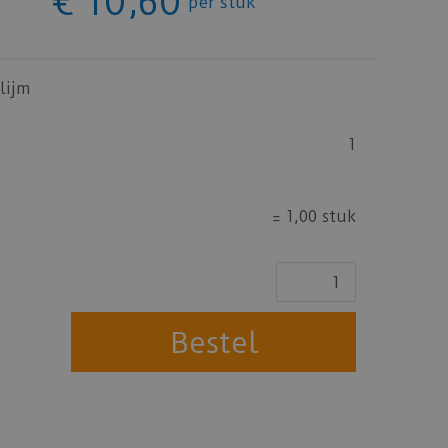
€
10
,
60
per stuk
lijm
1
=
1,00 stuk