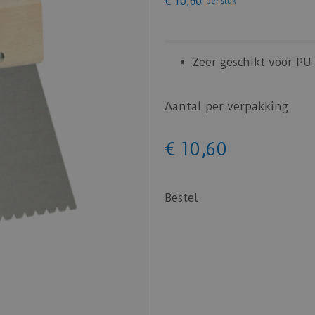
€
10
,
60
per stuk
Zeer geschikt voor PU-
Aantal per verpakking
€
10
,
60
Bestel