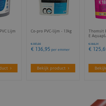
 PVC Lijm
Co-pro PVC-lijm - 13kg
Thomsit 
E Aquapl
€
197
,
00
€
166
,
14
€
136
,
95
€
125
,
6
per emmer
duct
Bekijk product
Bekij