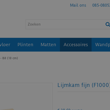
Mail ons
085-0805
vloer
Plinten
Matten
Accessoires
Wandp
- B8 (18 cm)
Lijmkam fijn (F1000)