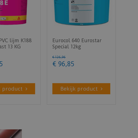
PVC lijm K188
Eurocol 640 Eurostar
ast 13 KG
Special 12kg
€
126
,
96
5
€
96
,
85
k product
Bekijk product