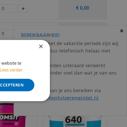
€
0
,
00
€
0
,
00
BEREIKBAARHEID
In verband met de vakantie periode zijn wij
×
t/m 14 augustus telefonisch helaas niet
ncl. BTW)
€
10
,
60
bereikbaar.
 website te
Bestelling worden uiteraard verwerkt
Lees verder
echter iets minder snel dan wat je van ons
gewend bent.
ACCEPTEREN
Voor vragen kan je ons bereiken via
email:
info@merkvloerenwinkel.nl