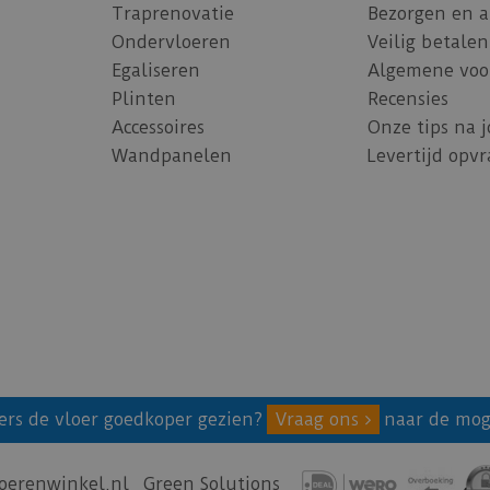
Traprenovatie
Bezorgen en 
Ondervloeren
Veilig betalen
Egaliseren
Algemene voo
Plinten
Recensies
Accessoires
Onze tips na 
Wandpanelen
Levertijd opv
ers de vloer goedkoper gezien?
Vraag ons
naar de mog
oerenwinkel.nl
Green Solutions