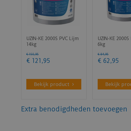
UZIN-KE 2000S PVC Lijm
UZIN-KE 2000S
14kg
6kg
€
150
,
95
€
84
,
95
€
121
,
95
€
62
,
95
Bekijk product
Bekijk pro
Extra benodigdheden toevoegen