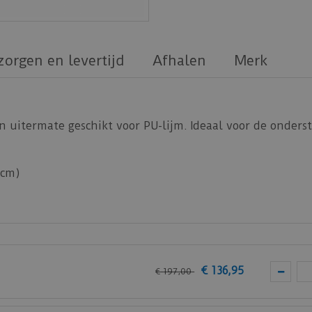
zorgen en levertijd
Afhalen
Merk
n uitermate geschikt voor PU-lijm. Ideaal voor de onder
 cm)
 dikte, korter dan 120 cm), delen (dikker dan 13 mm)
€
136
,
95
€
197
,
00