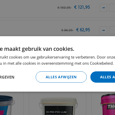
€
121
,
95
€
150
,
95
€
62
,
95
€
84
,
95
e maakt gebruik van cookies.
Totaal (i
ruikt cookies om uw gebruikerservaring te verbeteren. Door onze
 u in met alle cookies in overeenstemming met ons Cookiebeleid.
ERGEVEN
ALLES AFWIJZEN
ALLES 