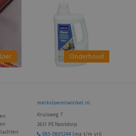
loer
Onderhoud
merkvloerenwinkel.nl
Kruisweg 7
gen
gen
2631 PE Nootdorp
Klachten
085-0805244
(ma t/m vrij