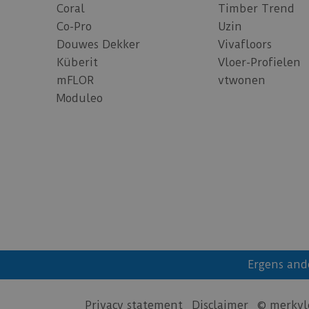
Coral
Timber Trend
Co-Pro
Uzin
Douwes Dekker
Vivafloors
Küberit
Vloer-Profielen
mFLOR
vtwonen
Moduleo
Ergens and
Privacy statement
Disclaimer
© merkvl