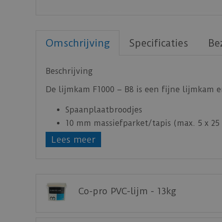
Omschrijving
Specificaties
Be
Beschrijving
De lijmkam F1000 – B8 is een fijne lijmkam e
Spaanplaatbroodjes
10 mm massiefparket/tapis (max. 5 x 25
22 mm stroken parket
Lees meer
2-laags kant-en-klaar parket
3-laags kant-en-klaar parket (vanaf mm
Co-pro PVC-lijm - 13kg