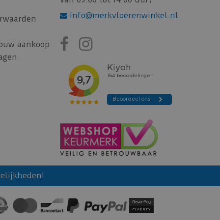
info@merkvloerenwinkel.nl
rwaarden
jouw aankoop
ragen
elijkheden!