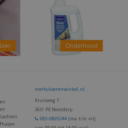
loer
Onderhoud
merkvloerenwinkel.nl
Kruisweg 7
gen
gen
2631 PE Nootdorp
Klachten
085-0805244
(ma t/m vrij
afhalen
van 09:00 tot 14:00 uur)