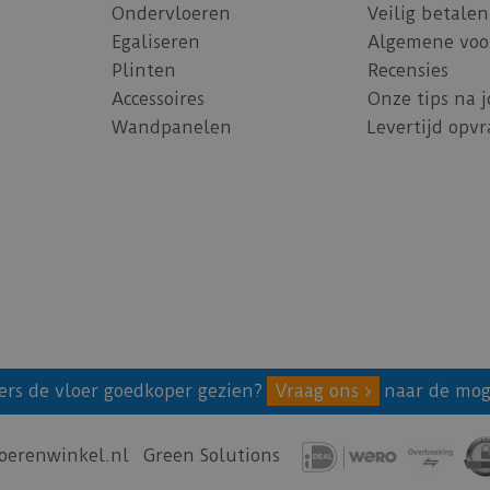
Ondervloeren
Veilig betalen
Egaliseren
Algemene voo
Plinten
Recensies
Accessoires
Onze tips na 
Wandpanelen
Levertijd opv
ers de vloer goedkoper gezien?
Vraag ons
naar de mog
oerenwinkel.nl
Green Solutions