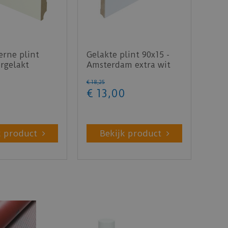
rne plint
Gelakte plint 90x15 -
rgelakt
Amsterdam extra wit
- lengte 240cm
RAL 9016
€
18
,
25
€
13
,
00
k product
Bekijk product