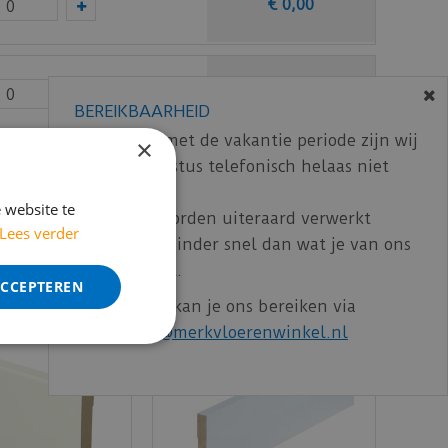
€
0
,
00
€
0
,
00
BEREIKBAARHEID
In verband met de vakantie periode zijn wij
×
t/m 14 augustus telefonisch helaas niet
ncl. BTW)
€
11
,
25
bereikbaar.
 website te
Bestelling worden uiteraard verwerkt
Lees verder
echter iets minder snel dan wat je van ons
gewend bent.
ACCEPTEREN
Voor vragen kan je ons bereiken via
email:
info@merkvloerenwinkel.nl