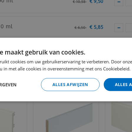
90 ml
€
9
,
50
€
10
,
58
10 ml
€
5
,
85
€
6
,
50
Totaal (i
e maakt gebruik van cookies.
ruikt cookies om uw gebruikerservaring te verbeteren. Door onze
 u in met alle cookies in overeenstemming met ons Cookiebeleid.
ERGEVEN
ALLES AFWIJZEN
ALLES 