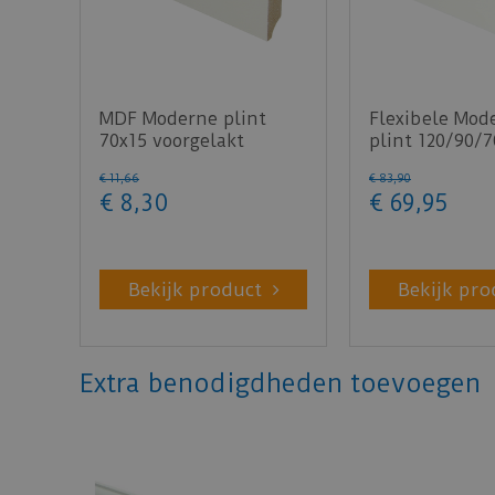
MDF Moderne plint
Flexibele Mod
70x15 voorgelakt
plint 120/90/7
RAL9010 - lengte 240cm
lengte 200cm
€
11
,
66
€
83
,
90
€
8
,
30
€
69
,
95
Bekijk product
Bekijk pro
Extra benodigdheden toevoegen