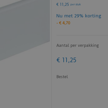
€
11
,
25
per stuk
Nu met 29% korting
-
€
4
,
70
Aantal per verpakking
€
11
,
25
Bestel