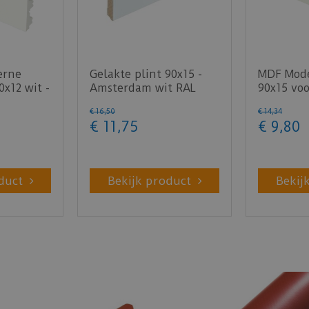
erne
Gelakte plint 90x15 -
MDF Mode
0x12 wit -
Amsterdam wit RAL
90x15 voo
9010
RAL9010 
€
16
,
50
€
14
,
34
€
11
,
75
€
9
,
80
duct
Bekijk product
Bekij