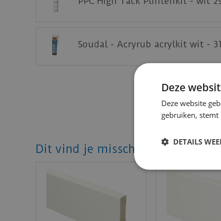
PPC High Tack Plintenkit - wit 2
Soudal - Acryrub acrylkit wit - 3
Deze websit
Deze website geb
gebruiken, stemt
DETAILS WE
Dit vind je misschien ook mooi!