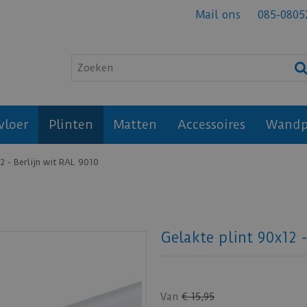
Mail ons
085-0805
vloer
Plinten
Matten
Accessoires
Wandp
2 - Berlijn wit RAL 9010
Gelakte plint 90x12 
Van
€
15
,
95