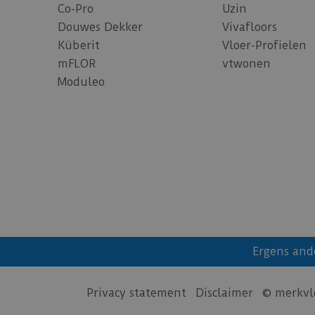
Co-Pro
Uzin
Douwes Dekker
Vivafloors
Küberit
Vloer-Profielen
mFLOR
vtwonen
Moduleo
Ergens and
Privacy statement
Disclaimer
© merkvl