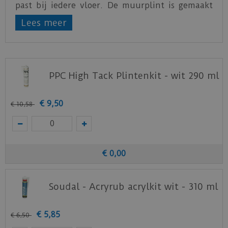
past bij iedere vloer. De muurplint is gemaakt
van hoogwaardig watervast hdf en is rondom
Lees meer
voorzien van grondlak en afgelakt met
watergedragen lak. De plint kan direct geplaatst
worden.
PPC High Tack Plintenkit - wit 290 ml
€
9
,
50
€
10
,
58
€
0
,
00
Soudal - Acryrub acrylkit wit - 310 ml
€
5
,
85
€
6
,
50