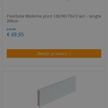
Flexibele Moderne plint 120/90/70x12 wit - lengte
200cm
€
83
,
90
€
69
,
95
Bekijk product