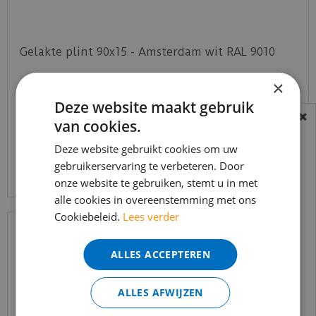
Gelakte plint 90x15 - Amsterdam wit RAL 9010
×
€
16
,
50
€
11
,
75
Deze website maakt gebruik
van cookies.
BEREIKBAARHEID
In verband met de vakantie periode zijn wij
Deze website gebruikt cookies om uw
Bekijk product
gebruikerservaring te verbeteren. Door
t/m 14 augustus telefonisch helaas niet
onze website te gebruiken, stemt u in met
bereikbaar.
alle cookies in overeenstemming met ons
Bestelling worden uiteraard verwerkt
Cookiebeleid.
Lees verder
echter iets minder snel dan wat je van ons
gewend bent.
ALLES ACCEPTEREN
Voor vragen kan je ons bereiken via
email:
info@merkvloerenwinkel.nl
ALLES AFWIJZEN