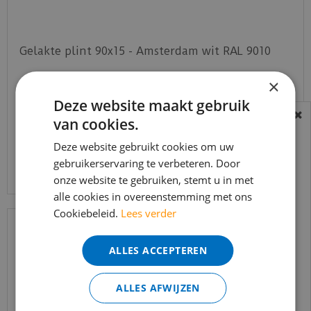
Gelakte plint 90x15 - Amsterdam wit RAL 9010
×
€
16
,
50
€
11
,
75
Deze website maakt gebruik
van cookies.
BEREIKBAARHEID
In verband met de vakantie periode zijn wij
Deze website gebruikt cookies om uw
Bekijk product
gebruikerservaring te verbeteren. Door
t/m 14 augustus telefonisch helaas niet
onze website te gebruiken, stemt u in met
bereikbaar.
alle cookies in overeenstemming met ons
Bestelling worden uiteraard verwerkt
Cookiebeleid.
Lees verder
echter iets minder snel dan wat je van ons
gewend bent.
ALLES ACCEPTEREN
Voor vragen kan je ons bereiken via
email:
info@merkvloerenwinkel.nl
ALLES AFWIJZEN