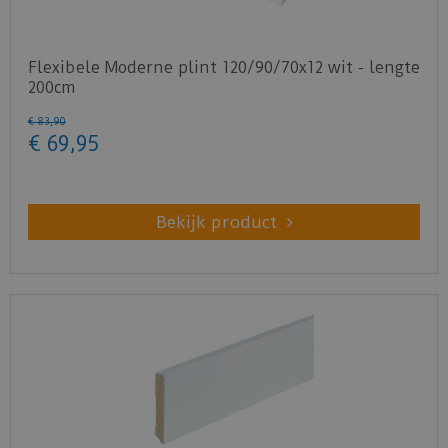
Flexibele Moderne plint 120/90/70x12 wit - lengte
200cm
€
83
,
90
€
69
,
95
Bekijk product