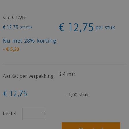
Van
€
17
,
95
€
12
,
75
€
12
,
75
per stuk
per stuk
Nu met 28% korting
-
€
5
,
20
2,4 mtr
Aantal per verpakking
€
12
,
75
=
1,00 stuk
Bestel