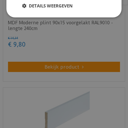
DETAILS WEERGEVEN
MDF Moderne plint 90x15 voorgelakt RAL9010 -
lengte 240cm
€
14
,
34
€
9
,
80
Bekijk product