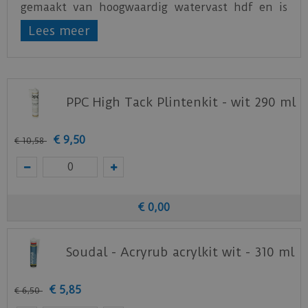
gemaakt van hoogwaardig watervast hdf en is
rondom voorzien van witte grondlak. De plint is
Lees meer
eenvoudig over te schilderen in elke gewenste
kleur
PPC High Tack Plintenkit - wit 290 ml
€
9
,
50
€
10
,
58
€
0
,
00
Soudal - Acryrub acrylkit wit - 310 ml
€
5
,
85
€
6
,
50